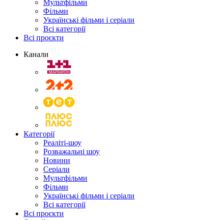
Мультфільми
Фільми
Українські фільми і серіали
Всі категорії
Всі проєкти
Канали
Категорії
Реаліті-шоу
Розважальні шоу
Новини
Серіали
Мультфільми
Фільми
Українські фільми і серіали
Всі категорії
Всі проєкти