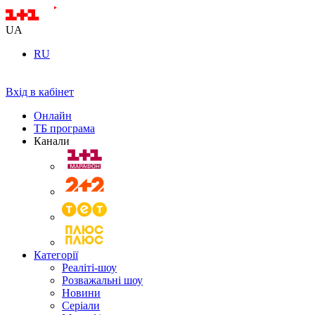
UA
RU
Вхід в кабінет
Онлайн
ТБ програма
Канали
Категорії
Реаліті-шоу
Розважальні шоу
Новини
Серіали