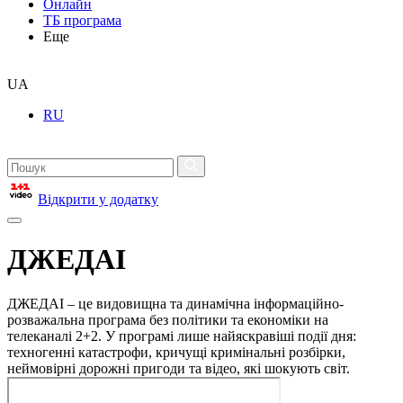
Онлайн
ТБ програма
Еще
UA
RU
Відкрити у додатку
ДЖЕДАІ
ДЖЕДАІ – це видовищна та динамічна інформаційно-
розважальна програма без політики та економіки на
телеканалі 2+2. У програмі лише найяскравіші події дня:
техногенні катастрофи, кричущі кримінальні розбірки,
неймовірні дорожні пригоди та відео, які шокують світ.