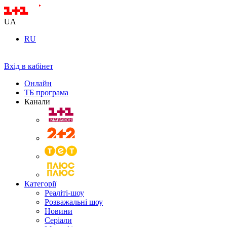
UA
RU
Вхід в кабінет
Онлайн
ТБ програма
Канали
Категорії
Реаліті-шоу
Розважальні шоу
Новини
Серіали