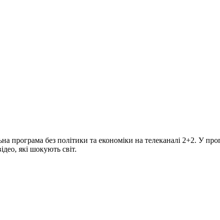
програма без політики та економіки на телеканалі 2+2. У прогр
део, які шокують світ.