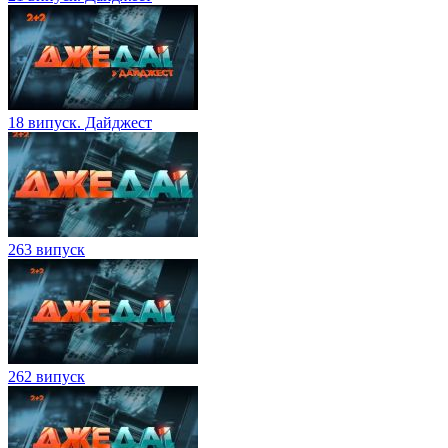
18 випуск. Дайджест
263 випуск
262 випуск