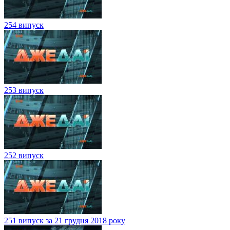
254 випуск
253 випуск
252 випуск
251 випуск за 21 грудня 2018 року