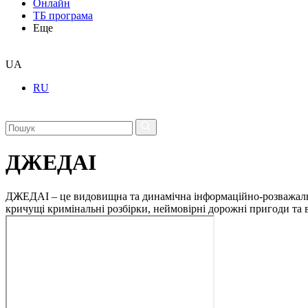
Онлайн
ТБ програма
Еще
UA
RU
ДЖЕДАІ
ДЖЕДАІ – це видовищна та динамічна інформаційно-розважальна 
кричущі кримінальні розбірки, неймовірні дорожні пригоди та ві