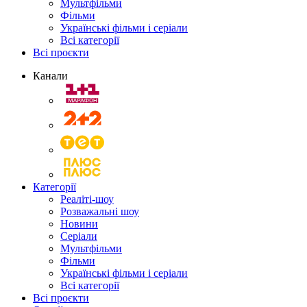
Мультфільми
Фільми
Українські фільми і серіали
Всі категорії
Всі проєкти
Канали
Категорії
Реаліті-шоу
Розважальні шоу
Новини
Серіали
Мультфільми
Фільми
Українські фільми і серіали
Всі категорії
Всі проєкти