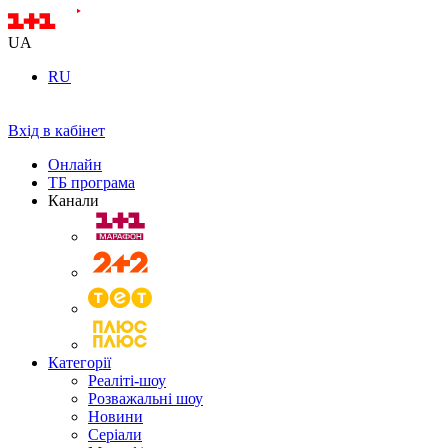
UA
RU
Вхід в кабінет
Онлайн
ТБ програма
Канали
Категорії
Реаліті-шоу
Розважальні шоу
Новини
Серіали