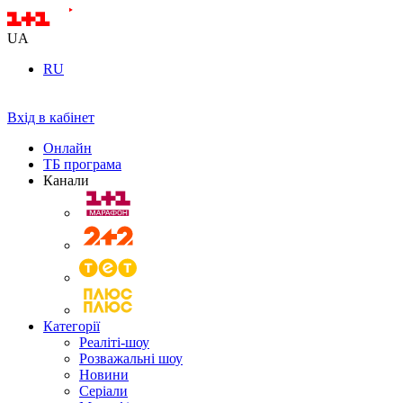
UA
RU
Вхід в кабінет
Онлайн
ТБ програма
Канали
Категорії
Реаліті-шоу
Розважальні шоу
Новини
Серіали