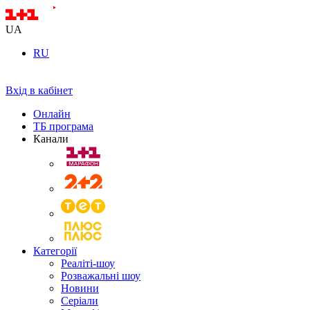
UA
RU
Вхід в кабінет
Онлайн
ТБ програма
Канали
Категорії
Реаліті-шоу
Розважальні шоу
Новини
Серіали