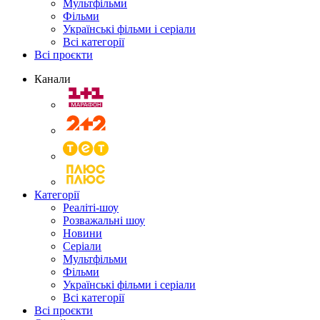
Мультфільми
Фільми
Українські фільми і серіали
Всі категорії
Всі проєкти
Канали
Категорії
Реаліті-шоу
Розважальні шоу
Новини
Серіали
Мультфільми
Фільми
Українські фільми і серіали
Всі категорії
Всі проєкти