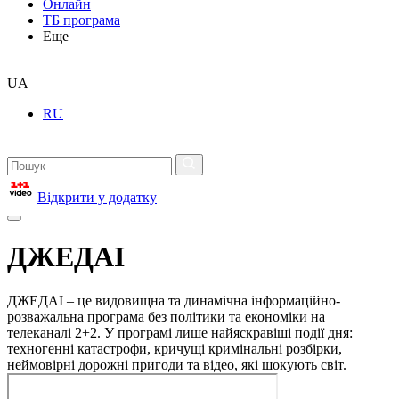
Онлайн
ТБ програма
Еще
UA
RU
Відкрити у додатку
ДЖЕДАІ
ДЖЕДАІ – це видовищна та динамічна інформаційно-
розважальна програма без політики та економіки на
телеканалі 2+2. У програмі лише найяскравіші події дня:
техногенні катастрофи, кричущі кримінальні розбірки,
неймовірні дорожні пригоди та відео, які шокують світ.