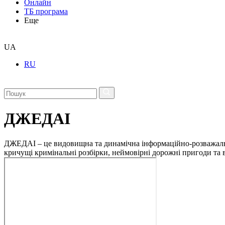
Онлайн
ТБ програма
Еще
UA
RU
ДЖЕДАІ
ДЖЕДАІ – це видовищна та динамічна інформаційно-розважальна 
кричущі кримінальні розбірки, неймовірні дорожні пригоди та ві