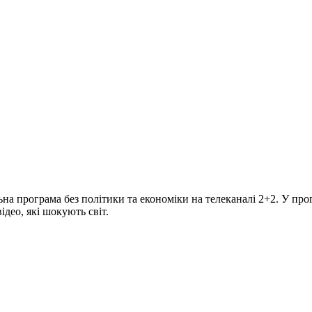
програма без політики та економіки на телеканалі 2+2. У прогр
део, які шокують світ.