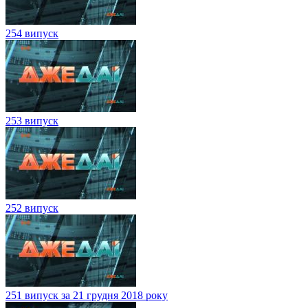
254 випуск
253 випуск
252 випуск
251 випуск за 21 грудня 2018 року