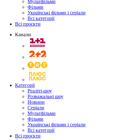
Мультфільми
Фільми
Українські фільми і серіали
Всі категорії
Всі проєкти
Канали
Категорії
Реаліті-шоу
Розважальні шоу
Новини
Серіали
Мультфільми
Фільми
Українські фільми і серіали
Всі категорії
Всі проєкти