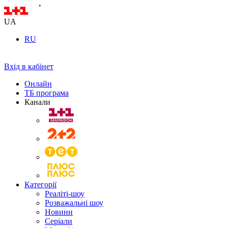
UA
RU
Вхід в кабінет
Онлайн
ТБ програма
Канали
Категорії
Реаліті-шоу
Розважальні шоу
Новини
Серіали