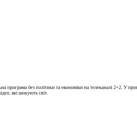
програма без політики та економіки на телеканалі 2+2. У прогр
део, які шокують світ.