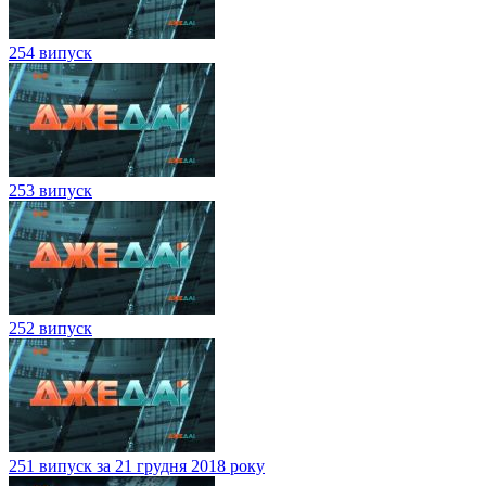
254 випуск
253 випуск
252 випуск
251 випуск за 21 грудня 2018 року