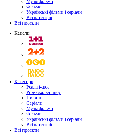
Мультфільми
Фільми
Українські фільми і серіали
Всі категорії
Всі проєкти
Канали
Категорії
Реаліті-шоу
Розважальні шоу
Новини
Серіали
Мультфільми
Фільми
Українські фільми і серіали
Всі категорії
Всі проєкти