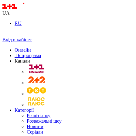
UA
RU
Вхід в кабінет
Онлайн
ТБ програма
Канали
Категорії
Реаліті-шоу
Розважальні шоу
Новини
Серіали