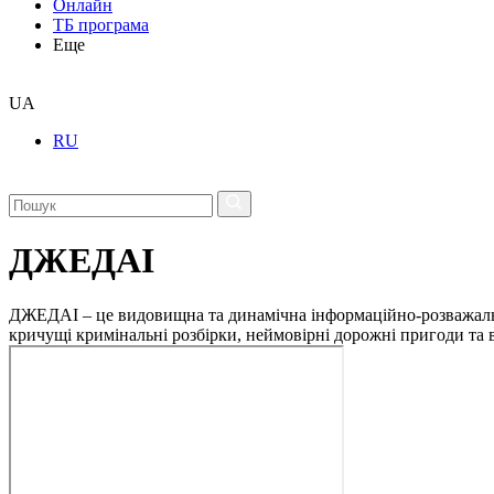
Онлайн
ТБ програма
Еще
UA
RU
ДЖЕДАІ
ДЖЕДАІ – це видовищна та динамічна інформаційно-розважальна 
кричущі кримінальні розбірки, неймовірні дорожні пригоди та ві