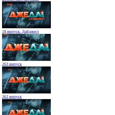
18 випуск. Дайджест
263 випуск
262 випуск