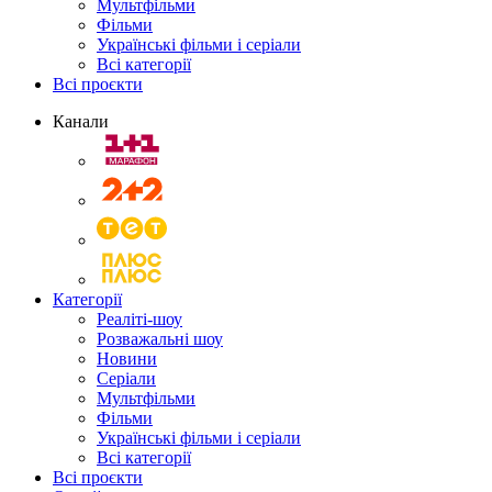
Мультфільми
Фільми
Українські фільми і серіали
Всі категорії
Всі проєкти
Канали
Категорії
Реаліті-шоу
Розважальні шоу
Новини
Серіали
Мультфільми
Фільми
Українські фільми і серіали
Всі категорії
Всі проєкти