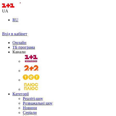
UA
RU
Вхід в кабінет
Онлайн
ТБ програма
Канали
Категорії
Реаліті-шоу
Розважальні шоу
Новини
Серіали