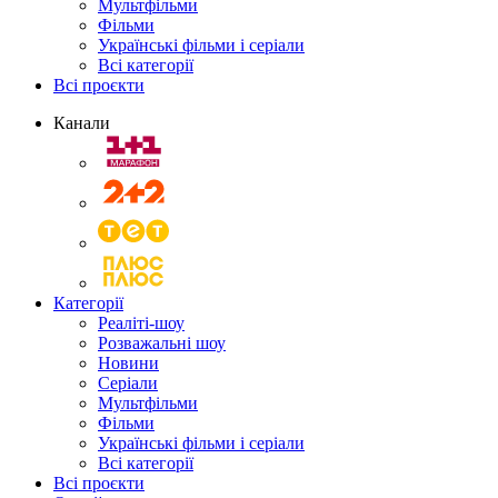
Мультфільми
Фільми
Українські фільми і серіали
Всі категорії
Всі проєкти
Канали
Категорії
Реаліті-шоу
Розважальні шоу
Новини
Серіали
Мультфільми
Фільми
Українські фільми і серіали
Всі категорії
Всі проєкти