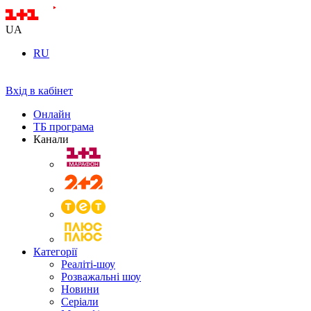
UA
RU
Вхід в кабінет
Онлайн
ТБ програма
Канали
Категорії
Реаліті-шоу
Розважальні шоу
Новини
Серіали