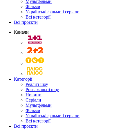
Мультфільми
Фільми
Українські фільми і серіали
Всі категорії
Всі проєкти
Канали
Категорії
Реаліті-шоу
Розважальні шоу
Новини
Серіали
Мультфільми
Фільми
Українські фільми і серіали
Всі категорії
Всі проєкти