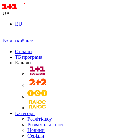
UA
RU
Вхід в кабінет
Онлайн
ТБ програма
Канали
Категорії
Реаліті-шоу
Розважальні шоу
Новини
Серіали