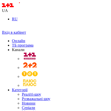
UA
RU
Вхід в кабінет
Онлайн
ТБ програма
Канали
Категорії
Реаліті-шоу
Розважальні шоу
Новини
Серіали