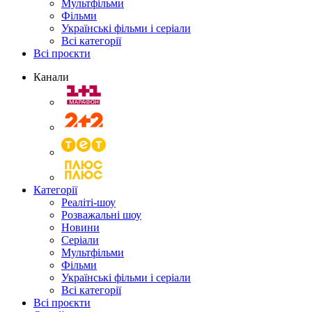
Мультфільми
Фільми
Українські фільми і серіали
Всі категорії
Всі проєкти
Канали
Категорії
Реаліті-шоу
Розважальні шоу
Новини
Серіали
Мультфільми
Фільми
Українські фільми і серіали
Всі категорії
Всі проєкти