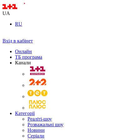
UA
RU
Вхід в кабінет
Онлайн
ТБ програма
Канали
Категорії
Реаліті-шоу
Розважальні шоу
Новини
Серіали