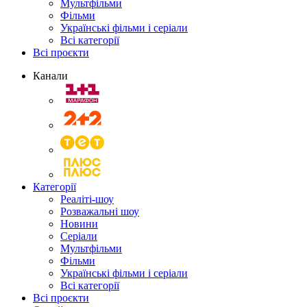
Мультфільми
Фільми
Українські фільми і серіали
Всі категорії
Всі проєкти
Канали
Категорії
Реаліті-шоу
Розважальні шоу
Новини
Серіали
Мультфільми
Фільми
Українські фільми і серіали
Всі категорії
Всі проєкти