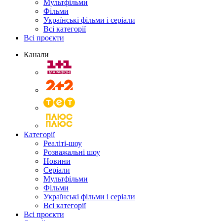
Мультфільми
Фільми
Українські фільми і серіали
Всі категорії
Всі проєкти
Канали
Категорії
Реаліті-шоу
Розважальні шоу
Новини
Серіали
Мультфільми
Фільми
Українські фільми і серіали
Всі категорії
Всі проєкти