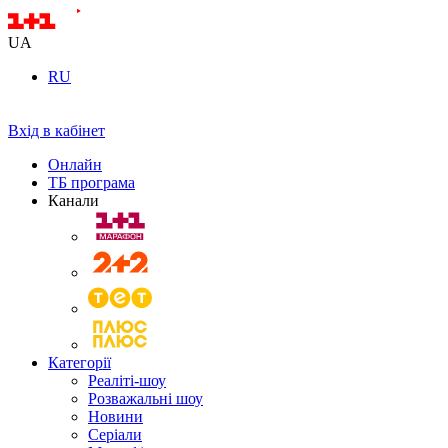
UA
RU
Вхід в кабінет
Онлайн
ТБ програма
Канали
Категорії
Реаліті-шоу
Розважальні шоу
Новини
Серіали