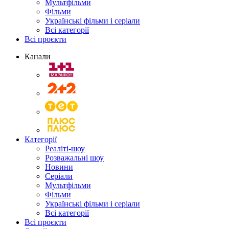
Мультфільми
Фільми
Українські фільми і серіали
Всі категорії
Всі проєкти
Канали
Категорії
Реаліті-шоу
Розважальні шоу
Новини
Серіали
Мультфільми
Фільми
Українські фільми і серіали
Всі категорії
Всі проєкти