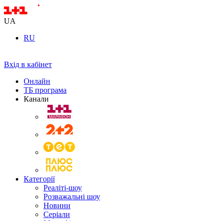
UA
RU
Вхід в кабінет
Онлайн
ТБ програма
Канали
Категорії
Реаліті-шоу
Розважальні шоу
Новини
Серіали