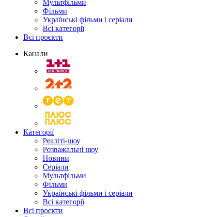
Мультфільми
Фільми
Українські фільми і серіали
Всі категорії
Всі проєкти
Канали
Категорії
Реаліті-шоу
Розважальні шоу
Новини
Серіали
Мультфільми
Фільми
Українські фільми і серіали
Всі категорії
Всі проєкти