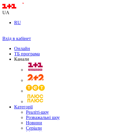
UA
RU
Вхід в кабінет
Онлайн
ТБ програма
Канали
Категорії
Реаліті-шоу
Розважальні шоу
Новини
Серіали