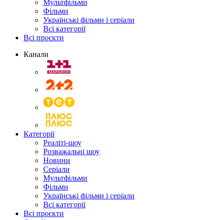
Мультфільми
Фільми
Українські фільми і серіали
Всі категорії
Всі проєкти
Канали
Категорії
Реаліті-шоу
Розважальні шоу
Новини
Серіали
Мультфільми
Фільми
Українські фільми і серіали
Всі категорії
Всі проєкти