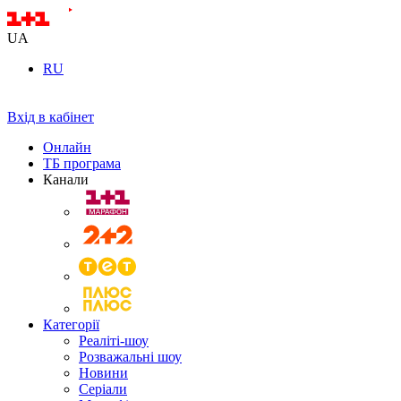
UA
RU
Вхід в кабінет
Онлайн
ТБ програма
Канали
Категорії
Реаліті-шоу
Розважальні шоу
Новини
Серіали