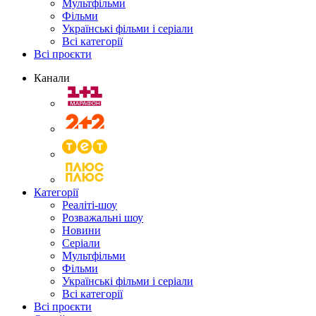
Мультфільми
Фільми
Українські фільми і серіали
Всі категорії
Всі проєкти
Канали
Категорії
Реаліті-шоу
Розважальні шоу
Новини
Серіали
Мультфільми
Фільми
Українські фільми і серіали
Всі категорії
Всі проєкти