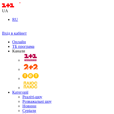
UA
RU
Вхід в кабінет
Онлайн
ТБ програма
Канали
Категорії
Реаліті-шоу
Розважальні шоу
Новини
Серіали