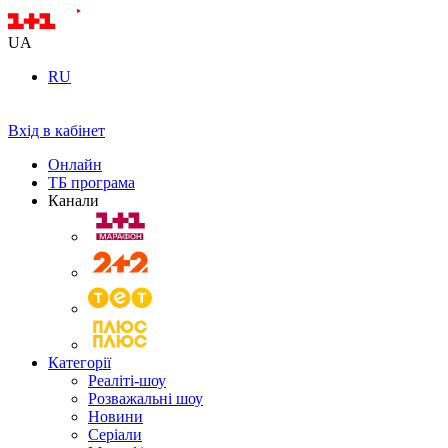
UA
RU
Вхід в кабінет
Онлайн
ТБ програма
Канали
Категорії
Реаліті-шоу
Розважальні шоу
Новини
Серіали