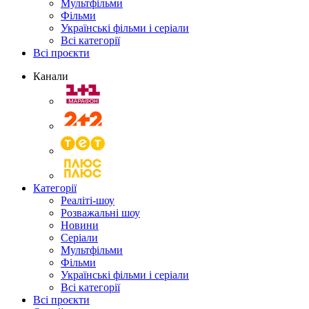
Мультфільми
Фільми
Українські фільми і серіали
Всі категорії
Всі проєкти
Канали
Категорії
Реаліті-шоу
Розважальні шоу
Новини
Серіали
Мультфільми
Фільми
Українські фільми і серіали
Всі категорії
Всі проєкти