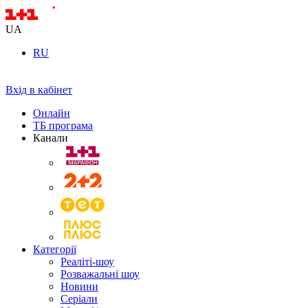
UA
RU
Вхід в кабінет
Онлайн
ТБ програма
Канали
Категорії
Реаліті-шоу
Розважальні шоу
Новини
Серіали