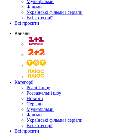
Мультфільми
Фільми
Українські фільми і серіали
Всі категорії
Всі проєкти
Канали
Категорії
Реаліті-шоу
Розважальні шоу
Новини
Серіали
Мультфільми
Фільми
Українські фільми і серіали
Всі категорії
Всі проєкти