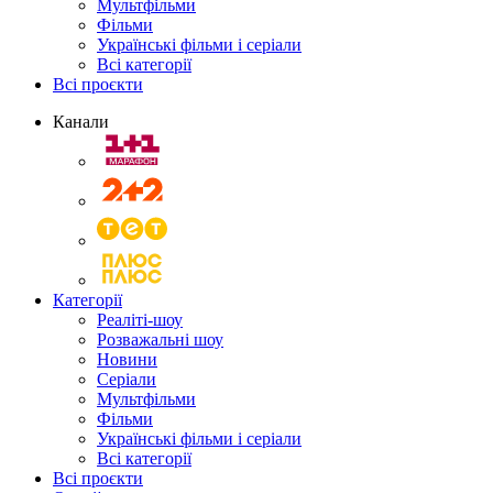
Мультфільми
Фільми
Українські фільми і серіали
Всі категорії
Всі проєкти
Канали
Категорії
Реаліті-шоу
Розважальні шоу
Новини
Серіали
Мультфільми
Фільми
Українські фільми і серіали
Всі категорії
Всі проєкти