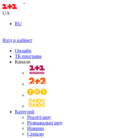
UA
RU
Вхід в кабінет
Онлайн
ТБ програма
Канали
Категорії
Реаліті-шоу
Розважальні шоу
Новини
Серіали