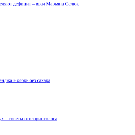
деляют дефицит – врач Марьяна Селюк
енджа Ноябрь без сахара
ух – советы отоларинголога