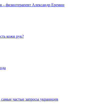
ся – физиотерапевт Александр Еремин
сть кожи рук?
хода
, самые частые запросы украинцев