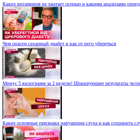
Каких витаминов не хватает осенью и какими анализами опре
Чем опасен сахарный диабет и как от него уберечься
Минус 5 килограмм за 2 недели! Шокирующие результаты челл
Какие основные признаки нарушения слуха и как сохранить сл