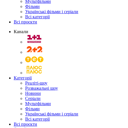
Мультфільми
Фільми
Українські фільми і серіали
Всі категорії
Всі проєкти
Канали
Категорії
Реаліті-шоу
Розважальні шоу
Новини
Серіали
Мультфільми
Фільми
Українські фільми і серіали
Всі категорії
Всі проєкти