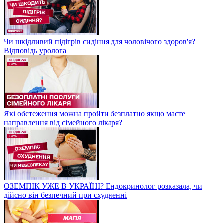
Чи шкідливий підігрів сидіння для чоловічого здоров'я?
Відповідь уролога
Які обстеження можна пройти безплатно якщо маєте
направлення від сімейного лікаря?
ОЗЕМПІК УЖЕ В УКРАЇНІ? Ендокринолог розказала, чи
дійсно він безпечний при схудненні