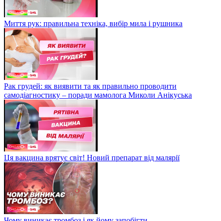
Миття рук: правильна техніка, вибір мила і рушника
Рак грудей: як виявити та як правильно проводити
самодіагностику – поради мамолога Миколи Анікуська
Ця вакцина врятує світ! Новий препарат від малярії
Чому виникає тромбоз і як йому запобігти