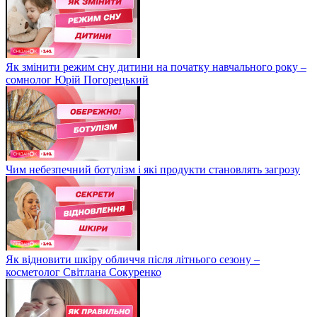
Як змінити режим сну дитини на початку навчального року –
сомнолог Юрій Погорецький
Чим небезпечний ботулізм і які продукти становлять загрозу
Як відновити шкіру обличчя після літнього сезону –
косметолог Світлана Сокуренко