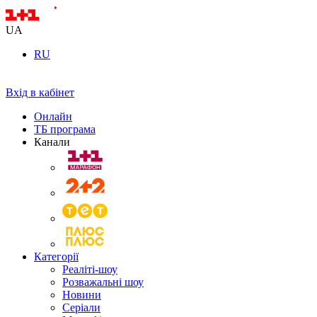
UA
RU
Вхід в кабінет
Онлайн
ТБ програма
Канали
Категорії
Реаліті-шоу
Розважальні шоу
Новини
Серіали