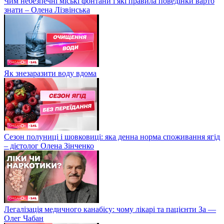
Чим небезпечні міські фонтани і які правила поведінки варто
знати – Олена Лізвінська
Як знезаразити воду вдома
Сезон полуниці і шовковиці: яка денна норма споживання ягід
– дієтолог Олена Зінченко
Легалізація медичного канабісу: чому лікарі та пацієнти За —
Олег Чабан