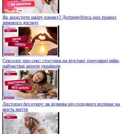
Як захистити шкіру взимку? Дотримуйтесь цих правил
зимового догляду
Сексолог про секс: стосунки на відстані, популярні міфи,
найчастіші запити українців
Листопад без цукру: як відмова від солодкого впливає на
якість життя