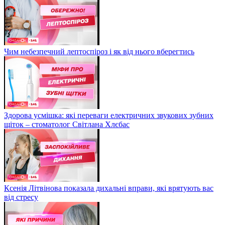
Чим небезпечний лептоспіроз і як від нього вберегтись
Здорова усмішка: які переваги електричних звукових зубних
щіток – стоматолог Світлана Хлєбас
Ксенія Літвінова показала дихальні вправи, які врятують вас
від стресу