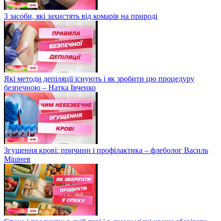
3 засоби, які захистять від комарів на природі
Які методи депіляції існують і як зробити цю процедуру
безпечною – Натка Івченко
Згущення крові: причини і профілактика – флеболог Василь
Мішнев