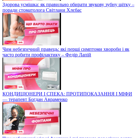
Здорова усмішка: як правильно обирати звукову зубну щітку –
поради стоматолога Світлани Хлєбас
Чим небезпечний правець: які перші симптоми хвороби і як
часто робити профілактику – Федір Лапій
КОНДИЦІОНЕРИ І СПЕКА: ПРОТИПОКАЗАННЯ І МІФИ
— терапевт Богдан Авраменко