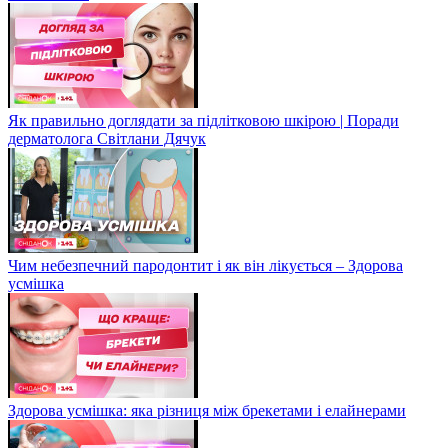
Як правильно доглядати за підлітковою шкірою | Поради
дерматолога Світлани Дячук
Чим небезпечний пародонтит і як він лікується – Здорова
усмішка
Здорова усмішка: яка різниця між брекетами і елайнерами