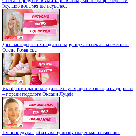
Спека і продукти: в якій тарі і в якому місці краще зберігати
їжу, щоб вона менше псувалась
Дієві методи, як охолодити шкіру під час спеки – косметолог
Олена Романова
Як обрати правильне дитяче взуття, що не зашкодить здоров'ю
– поради подолога Оксани Луцай
Ця процедура зробить вашу шкіру гладенькою і сяючою: