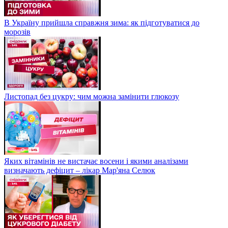
В Україну прийшла справжня зима: як підготуватися до
морозів
Листопад без цукру: чим можна замінити глюкозу
Яких вітамінів не вистачає восени і якими аналізами
визначають дефіцит – лікар Мар'яна Селюк