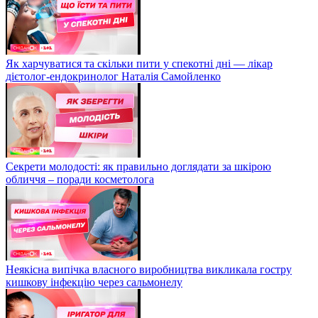
Як харчуватися та скільки пити у спекотні дні — лікар
дієтолог-ендокринолог Наталія Самойленко
Секрети молодості: як правильно доглядати за шкірою
обличчя – поради косметолога
Неякісна випічка власного виробництва викликала гостру
кишкову інфекцію через сальмонелу