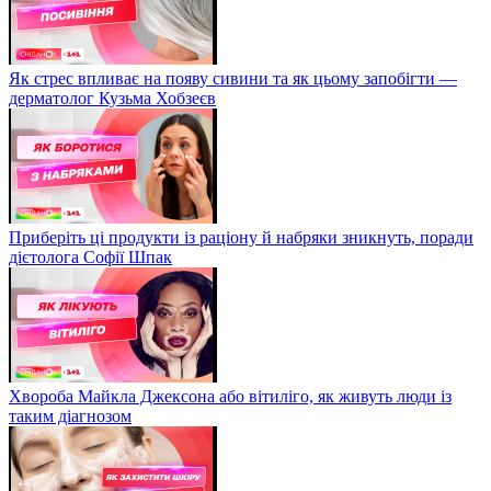
Як стрес впливає на появу сивини та як цьому запобігти —
дерматолог Кузьма Хобзеєв
Приберіть ці продукти із раціону й набряки зникнуть, поради
дієтолога Софії Шпак
Хвороба Майкла Джексона або вітиліго, як живуть люди із
таким діагнозом