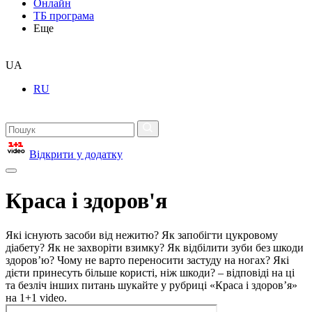
Онлайн
ТБ програма
Еще
UA
RU
Відкрити у додатку
Краса і здоров'я
Які існують засоби від нежитю? Як запобігти цукровому
діабету? Як не захворіти взимку? Як відбілити зуби без шкоди
здоров’ю? Чому не варто переносити застуду на ногах? Які
дієти принесуть більше користі, ніж шкоди? – відповіді на ці
та безліч інших питань шукайте у рубриці «Краса і здоров’я»
на 1+1 video.