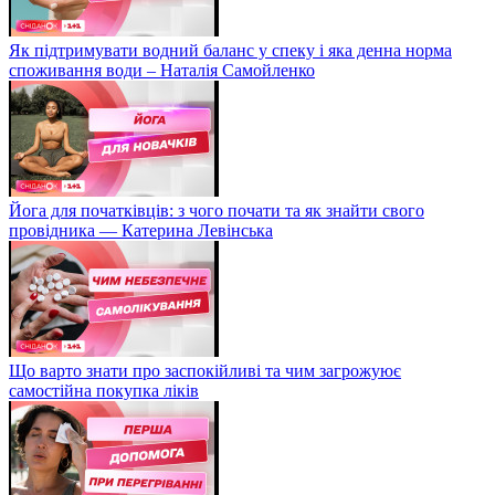
Як підтримувати водний баланс у спеку і яка денна норма
споживання води – Наталія Самойленко
Йога для початківців: з чого почати та як знайти свого
провідника — Катерина Левінська
Що варто знати про заспокійливі та чим загрожуює
самостійна покупка ліків