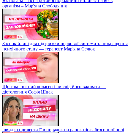
Як погана гігієна ротової порожнини впливає на весь
організм – Мар'яна Слободяник
Заспокійливі для підтримки нервової системи та покращення
психічного стану — терапевт Мар'яна Селюк
Що таке питний колаген і чи слід його вживати —
дієтологиня Софія Шпак
швидко привести її в порядок на ранок після безсонної ночі