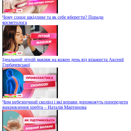
Чому сонце шкідливе та як себе вберегти? Поради
косметолога
Ідеальний літній макіяж на кожен день від візажиста Аксенії
Горбачевської
Чим небезпечний сколіоз і які вправи допоможуть попередити
викривлення хребта – Наталія Мартинова