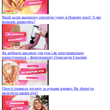
Який колір манікюру притягне удачу в Новому році? А які
кольори зашкодять?
Як вибрати масажер для тіла і як ним правильно
користуватися – фізіотерапевт Олександр Єрьомін
Прості правила догляду за руками взимку. Як зберегти
молодість шкіри рук?