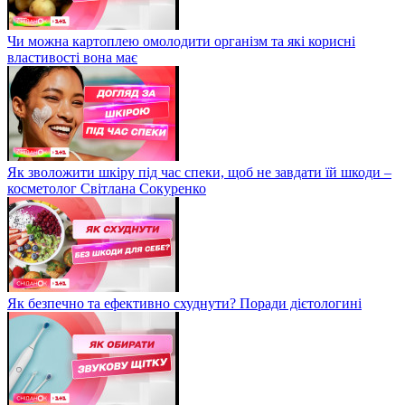
Чи можна картоплею омолодити організм та які корисні
властивості вона має
Як зволожити шкіру під час спеки, щоб не завдати їй шкоди –
косметолог Світлана Сокуренко
Як безпечно та ефективно схуднути? Поради дієтологині