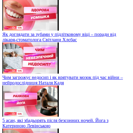
Як доглядати за зубами у підлітковому віці – поради від
лікаря-стоматолога Світлани Хлєбас
Чим загрожує недосип і як врятувати мозок під час війни –
нейродослідниця Наталя Кадя
5 асан, які збадьорять після безсонних ночей. Йога з
Катериною Левінською