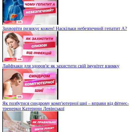
Захворіти ризикує кожен! Наскільки небезпечний гепатит А?
Лайфхаки для здоров'я: як захистити свій імунітет взимку
Як позбутися синдрому комп'ютерної шиї – вправи від фітнес-
тренерки Катерини Левінської