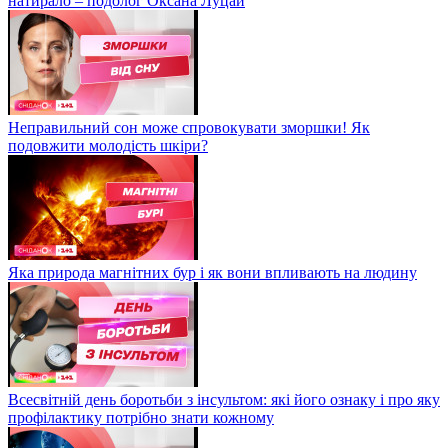
натирало – подолог Оксана Луцай
Неправильний сон може спровокувати зморшки! Як
подовжити молодість шкіри?
Яка природа магнітних бур і як вони впливають на людину
Всесвітній день боротьби з інсультом: які його ознаку і про яку
профілактику потрібно знати кожному