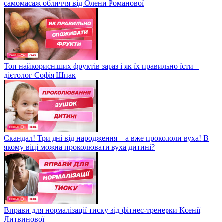
самомасаж обличчя від Олени Романової
Топ найкорисніших фруктів зараз і як їх правильно їсти –
дієтолог Софія Шпак
Скандал! Три дні від народження – а вже прокололи вуха! В
якому віці можна проколювати вуха дитині?
Вправи для нормалізації тиску від фітнес-тренерки Ксенії
Литвинової