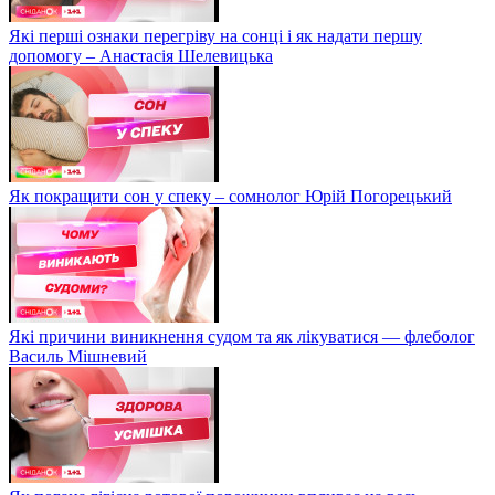
Які перші ознаки перегріву на сонці і як надати першу
допомогу – Анастасія Шелевицька
Як покращити сон у спеку – сомнолог Юрій Погорецький
Які причини виникнення судом та як лікуватися — флеболог
Василь Мішневий