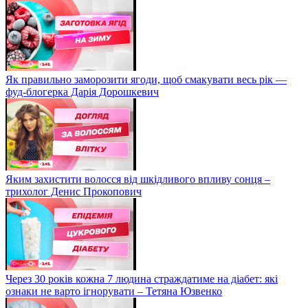
Як правильно заморозити ягоди, щоб смакувати весь рік —
фуд-блогерка Дарія Дорошкевич
Яким захистити волосся від шкідливого впливу сонця –
трихолог Денис Прокопович
Через 30 років кожна 7 людина страждатиме на діабет: які
ознаки не варто ігнорувати – Тетяна Юзвенко