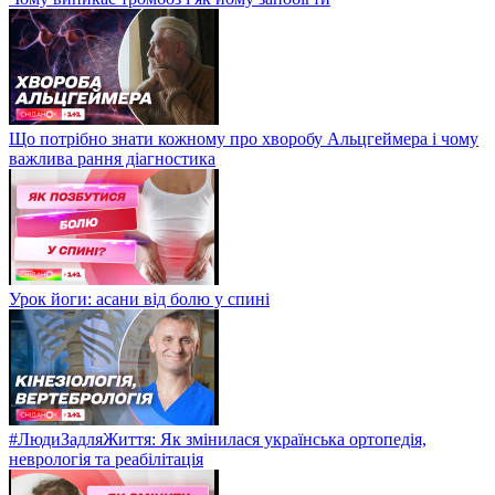
Що потрібно знати кожному про хворобу Альцгеймера і чому
важлива рання діагностика
Урок йоги: асани від болю у спині
#ЛюдиЗадляЖиття: Як змінилася українська ортопедія,
неврологія та реабілітація