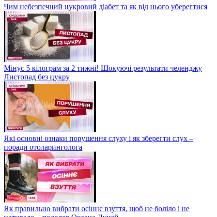
Чим небезпечний цукровий діабет та як від нього уберегтися
Мінус 5 кілограм за 2 тижні! Шокуючі результати челенджу
Листопад без цукру
Які основні ознаки порушення слуху і як зберегти слух –
поради отоларинголога
Як правильно вибрати осіннє взуття, щоб не боліло і не