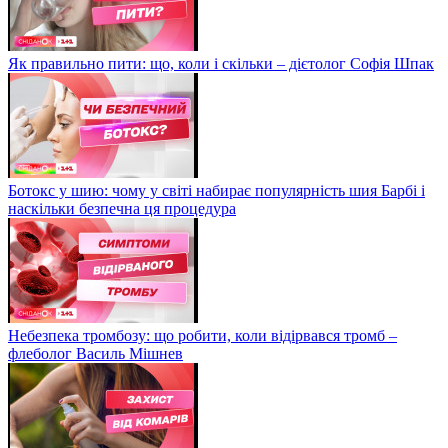
Як правильно пити: що, коли і скільки – дієтолог Софія Шпак
Ботокс у шию: чому у світі набирає популярність шия Барбі і
наскільки безпечна ця процедура
Небезпека тромбозу: що робити, коли відірвався тромб –
флеболог Василь Мішнев