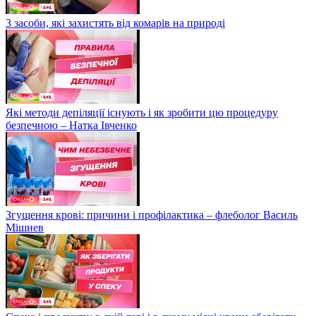
3 засоби, які захистять від комарів на природі
Які методи депіляції існують і як зробити цю процедуру
безпечною – Натка Івченко
Згущення крові: причини і профілактика – флеболог Василь
Мішнев