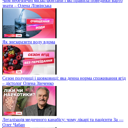
Чим небезпечні міські фонтани і які правила поведінки варто
знати – Олена Лізвінська
Як знезаразити воду вдома
Сезон полуниці і шовковиці: яка денна норма споживання ягід
– дієтолог Олена Зінченко
Легалізація медичного канабісу: чому лікарі та пацієнти За —
Олег Чабан