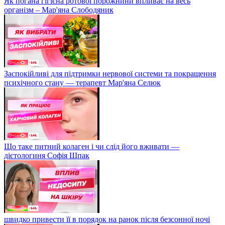
Як погана гігієна ротової порожнини впливає на весь
організм – Мар'яна Слободяник
Заспокійливі для підтримки нервової системи та покращення
психічного стану — терапевт Мар'яна Селюк
Що таке питний колаген і чи слід його вживати —
дієтологиня Софія Шпак
швидко привести її в порядок на ранок після безсонної ночі