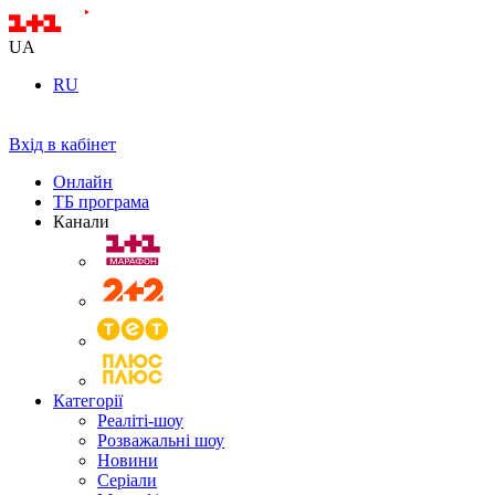
UA
RU
Вхід в кабінет
Онлайн
ТБ програма
Канали
Категорії
Реаліті-шоу
Розважальні шоу
Новини
Серіали