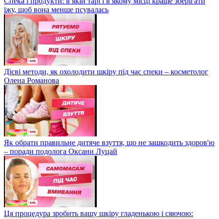
Спека і продукти: в якій тарі і в якому місці краще зберігати
їжу, щоб вона менше псувалась
Дієві методи, як охолодити шкіру під час спеки – косметолог
Олена Романова
Як обрати правильне дитяче взуття, що не зашкодить здоров'ю
– поради подолога Оксани Луцай
Ця процедура зробить вашу шкіру гладенькою і сяючою: