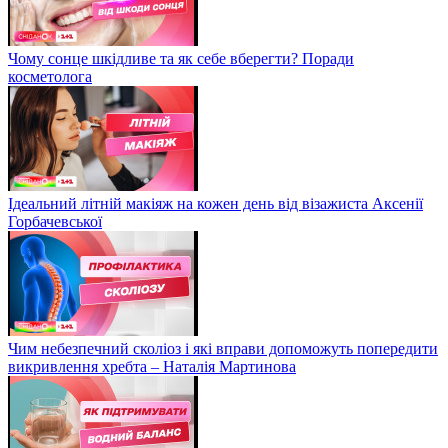
Чому сонце шкідливе та як себе вберегти? Поради
косметолога
Ідеальний літній макіяж на кожен день від візажиста Аксенії
Горбачевської
Чим небезпечний сколіоз і які вправи допоможуть попередити
викривлення хребта – Наталія Мартинова