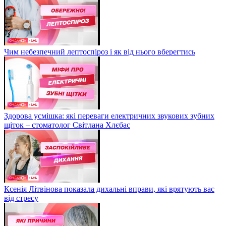
Чим небезпечний лептоспіроз і як від нього вберегтись
Здорова усмішка: які переваги електричних звукових зубних
щіток – стоматолог Світлана Хлєбас
Ксенія Літвінова показала дихальні вправи, які врятують вас
від стресу