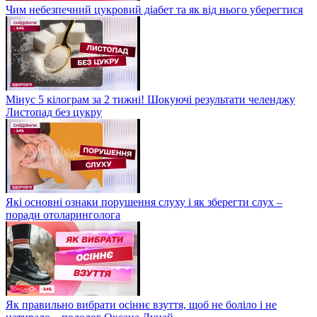
Чим небезпечний цукровий діабет та як від нього уберегтися
Мінус 5 кілограм за 2 тижні! Шокуючі результати челенджу
Листопад без цукру
Які основні ознаки порушення слуху і як зберегти слух –
поради отоларинголога
Як правильно вибрати осіннє взуття, щоб не боліло і не