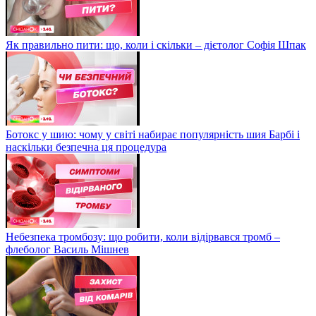
Як правильно пити: що, коли і скільки – дієтолог Софія Шпак
Ботокс у шию: чому у світі набирає популярність шия Барбі і
наскільки безпечна ця процедура
Небезпека тромбозу: що робити, коли відірвався тромб –
флеболог Василь Мішнев