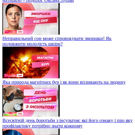
натирало – подолог Оксана Луцай
Неправильний сон може спровокувати зморшки! Як
подовжити молодість шкіри?
Яка природа магнітних бур і як вони впливають на людину
Всесвітній день боротьби з інсультом: які його ознаку і про яку
профілактику потрібно знати кожному