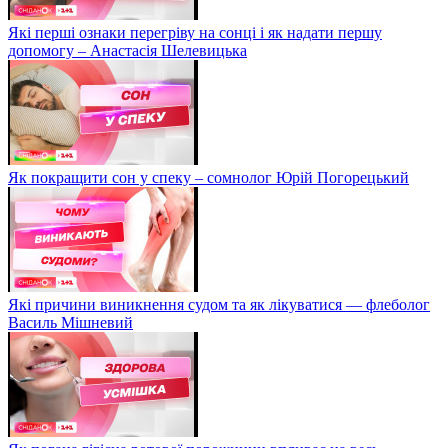
Які перші ознаки перегріву на сонці і як надати першу
допомогу – Анастасія Шелевицька
Як покращити сон у спеку – сомнолог Юрій Погорецький
Які причини виникнення судом та як лікуватися — флеболог
Василь Мішневий