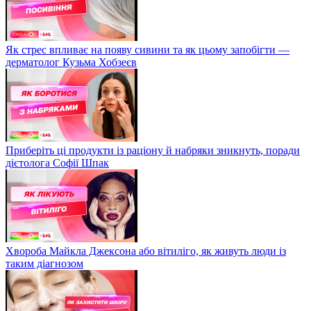
Як стрес впливає на появу сивини та як цьому запобігти —
дерматолог Кузьма Хобзеєв
Приберіть ці продукти із раціону й набряки зникнуть, поради
дієтолога Софії Шпак
Хвороба Майкла Джексона або вітиліго, як живуть люди із
таким діагнозом