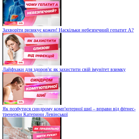
Захворіти ризикує кожен! Наскільки небезпечний гепатит А?
Лайфхаки для здоров'я: як захистити свій імунітет взимку
Як позбутися синдрому комп'ютерної шиї – вправи від фітнес-
тренерки Катерини Левінської