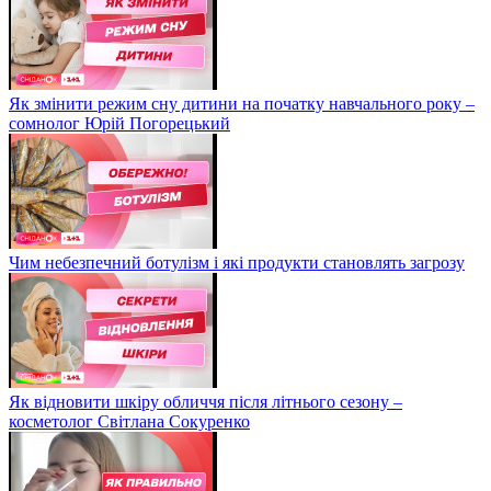
Як змінити режим сну дитини на початку навчального року –
сомнолог Юрій Погорецький
Чим небезпечний ботулізм і які продукти становлять загрозу
Як відновити шкіру обличчя після літнього сезону –
косметолог Світлана Сокуренко