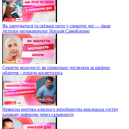
Як харчуватися та скільки пити у спекотні дні — лікар
дієтолог-ендокринолог Наталія Самойленко
Секрети молодості: як правильно доглядати за шкірою
обличчя – поради косметолога
Неякісна випічка власного виробництва викликала гостру
кишкову інфекцію через сальмонелу