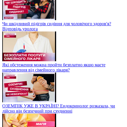
Чи шкідливий підігрів сидіння для чоловічого здоров'я?
Відповідь уролога
Які обстеження можна пройти безплатно якщо маєте
направлення від сімейного лікаря?
ОЗЕМПІК УЖЕ В УКРАЇНІ? Ендокринолог розказала, чи
дійсно він безпечний при схудненні