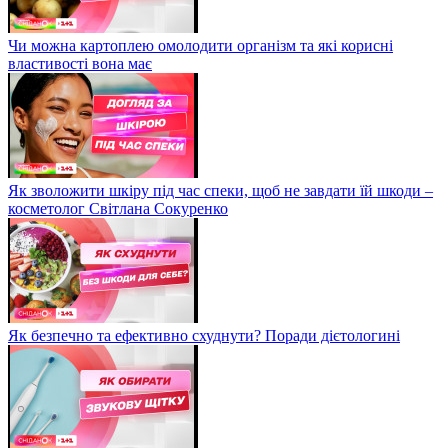
Чи можна картоплею омолодити організм та які корисні
властивості вона має
Як зволожити шкіру під час спеки, щоб не завдати їй шкоди –
косметолог Світлана Сокуренко
Як безпечно та ефективно схуднути? Поради дієтологині