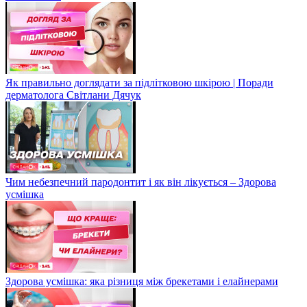
Як правильно доглядати за підлітковою шкірою | Поради
дерматолога Світлани Дячук
Чим небезпечний пародонтит і як він лікується – Здорова
усмішка
Здорова усмішка: яка різниця між брекетами і елайнерами