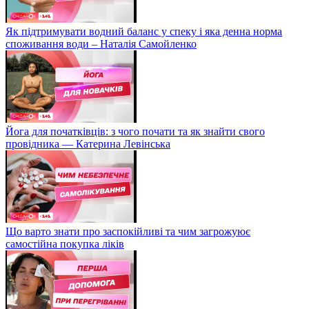
Як підтримувати водний баланс у спеку і яка денна норма
споживання води – Наталія Самойленко
Йога для початківців: з чого почати та як знайти свого
провідника — Катерина Левінська
Що варто знати про заспокійливі та чим загрожуює
самостійна покупка ліків