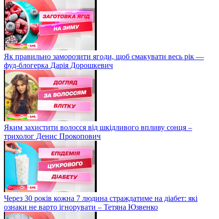
Як правильно заморозити ягоди, щоб смакувати весь рік —
фуд-блогерка Дарія Дорошкевич
Яким захистити волосся від шкідливого впливу сонця –
трихолог Денис Прокопович
Через 30 років кожна 7 людина страждатиме на діабет: які
ознаки не варто ігнорувати – Тетяна Юзвенко