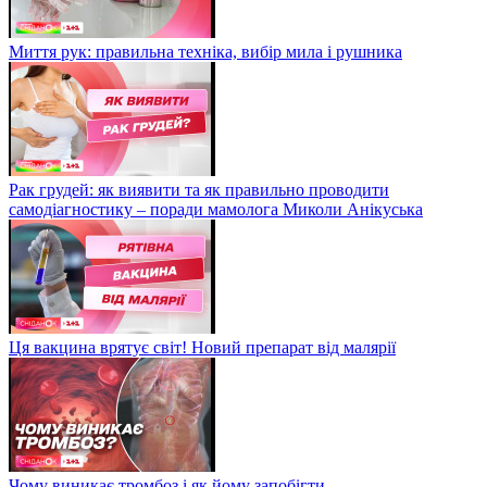
Миття рук: правильна техніка, вибір мила і рушника
Рак грудей: як виявити та як правильно проводити
самодіагностику – поради мамолога Миколи Анікуська
Ця вакцина врятує світ! Новий препарат від малярії
Чому виникає тромбоз і як йому запобігти