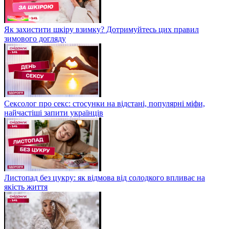
Як захистити шкіру взимку? Дотримуйтесь цих правил
зимового догляду
Сексолог про секс: стосунки на відстані, популярні міфи,
найчастіші запити українців
Листопад без цукру: як відмова від солодкого впливає на
якість життя