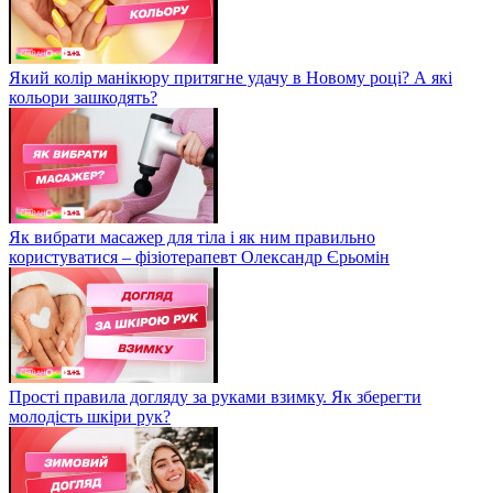
Який колір манікюру притягне удачу в Новому році? А які
кольори зашкодять?
Як вибрати масажер для тіла і як ним правильно
користуватися – фізіотерапевт Олександр Єрьомін
Прості правила догляду за руками взимку. Як зберегти
молодість шкіри рук?