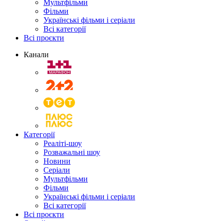
Мультфільми
Фільми
Українські фільми і серіали
Всі категорії
Всі проєкти
Канали
Категорії
Реаліті-шоу
Розважальні шоу
Новини
Серіали
Мультфільми
Фільми
Українські фільми і серіали
Всі категорії
Всі проєкти