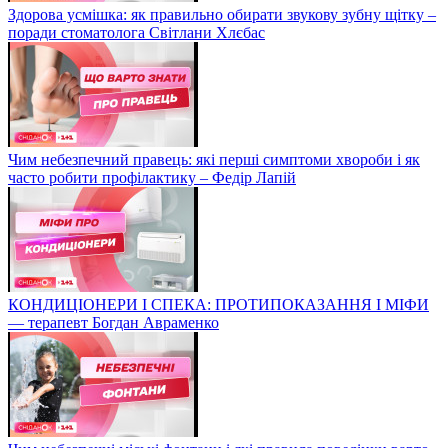
Здорова усмішка: як правильно обирати звукову зубну щітку –
поради стоматолога Світлани Хлєбас
Чим небезпечний правець: які перші симптоми хвороби і як
часто робити профілактику – Федір Лапій
КОНДИЦІОНЕРИ І СПЕКА: ПРОТИПОКАЗАННЯ І МІФИ
— терапевт Богдан Авраменко