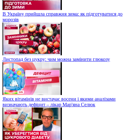
В Україну прийшла справжня зима: як підготуватися до
морозів
Листопад без цукру: чим можна замінити глюкозу
Яких вітамінів не вистачає восени і якими аналізами
визначають дефіцит – лікар Мар'яна Селюк