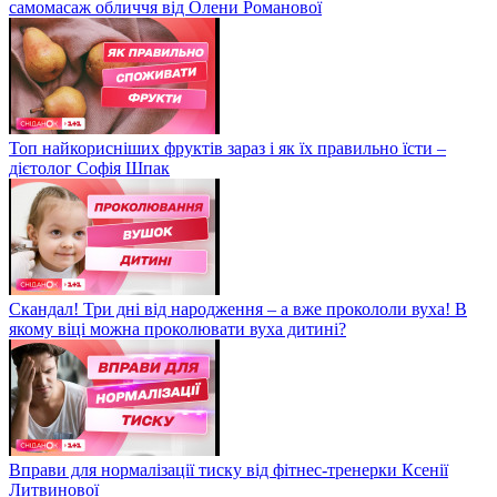
самомасаж обличчя від Олени Романової
Топ найкорисніших фруктів зараз і як їх правильно їсти –
дієтолог Софія Шпак
Скандал! Три дні від народження – а вже прокололи вуха! В
якому віці можна проколювати вуха дитині?
Вправи для нормалізації тиску від фітнес-тренерки Ксенії
Литвинової