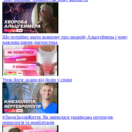
Що потрібно знати кожному про хворобу Альцгеймера і чому
важлива рання діагностика
Урок йоги: асани від болю у спині
#ЛюдиЗадляЖиття: Як змінилася українська ортопедія,
неврологія та реабілітація