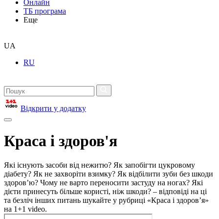
Онлайн
ТБ програма
Еще
UA
RU
Відкрити у додатку
Краса і здоров'я
Які існують засоби від нежитю? Як запобігти цукровому
діабету? Як не захворіти взимку? Як відбілити зуби без шкоди
здоров’ю? Чому не варто переносити застуду на ногах? Які
дієти принесуть більше користі, ніж шкоди? – відповіді на ці
та безліч інших питань шукайте у рубриці «Краса і здоров’я»
на 1+1 video.