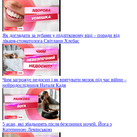
Як доглядати за зубами у підлітковому віці – поради від
лікаря-стоматолога Світлани Хлєбас
Чим загрожує недосип і як врятувати мозок під час війни –
нейродослідниця Наталя Кадя
5 асан, які збадьорять після безсонних ночей. Йога з
Катериною Левінською