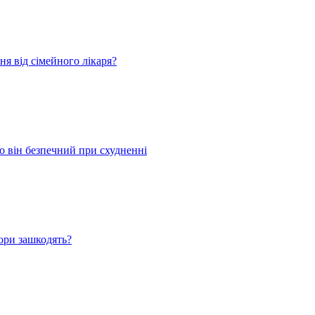
я від сімейного лікаря?
 він безпечний при схудненні
ори зашкодять?