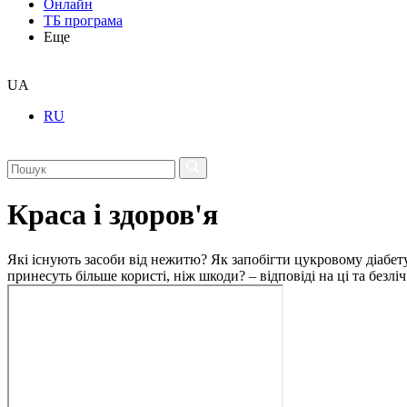
Онлайн
ТБ програма
Еще
UA
RU
Краса і здоров'я
Які існують засоби від нежитю? Як запобігти цукровому діабету
принесуть більше користі, ніж шкоди? – відповіді на ці та безлі