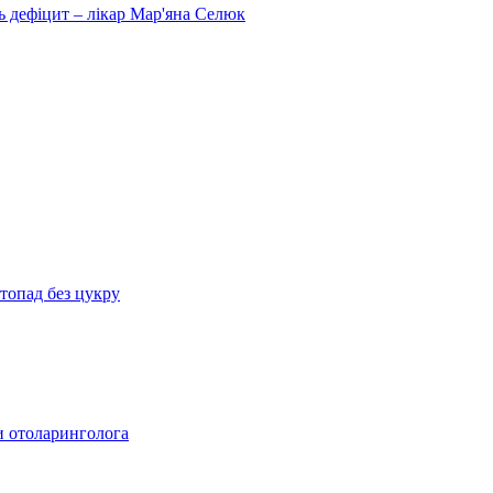
ь дефіцит – лікар Мар'яна Селюк
топад без цукру
ди отоларинголога