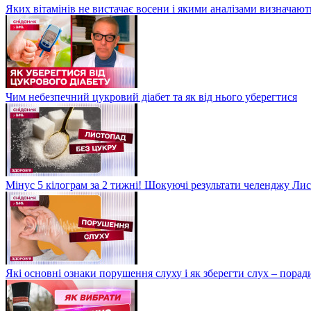
Яких вітамінів не вистачає восени і якими аналізами визначают
Чим небезпечний цукровий діабет та як від нього уберегтися
Мінус 5 кілограм за 2 тижні! Шокуючі результати челенджу Лис
Які основні ознаки порушення слуху і як зберегти слух – пора