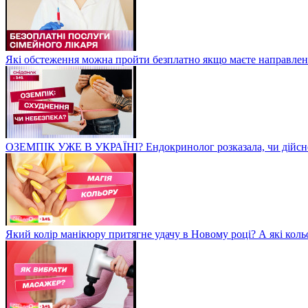
Які обстеження можна пройти безплатно якщо маєте направленн
ОЗЕМПІК УЖЕ В УКРАЇНІ? Ендокринолог розказала, чи дійсно
Який колір манікюру притягне удачу в Новому році? А які коль