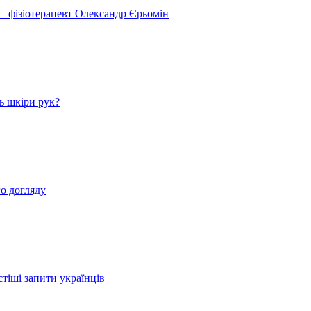
 – фізіотерапевт Олександр Єрьомін
ь шкіри рук?
о догляду
стіші запити українців