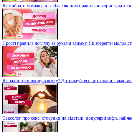
Як вибрати масажер для тіла і як ним правильно користуватися
Прості правила догляду за руками взимку. Як зберегти молодіст
Як захистити шкіру взимку? Дотримуйтесь цих правил зимовог
Сексолог про секс: стосунки на відстані, популярні міфи, найча