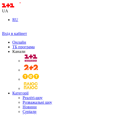
UA
RU
Вхід в кабінет
Онлайн
ТБ програма
Канали
Категорії
Реаліті-шоу
Розважальні шоу
Новини
Серіали