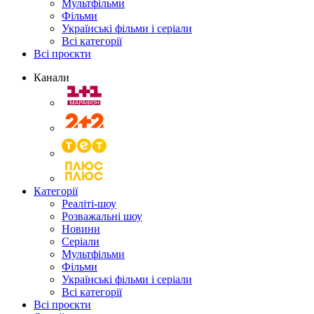
Мультфільми
Фільми
Українські фільми і серіали
Всі категорії
Всі проєкти
Канали
Категорії
Реаліті-шоу
Розважальні шоу
Новини
Серіали
Мультфільми
Фільми
Українські фільми і серіали
Всі категорії
Всі проєкти