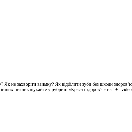
? Як не захворіти взимку? Як відбілити зуби без шкоди здоров’ю
ч інших питань шукайте у рубриці «Краса і здоров’я» на 1+1 video