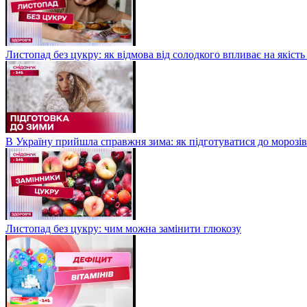
Листопад без цукру: як відмова від солодкого впливає на якість
В Україну прийшла справжня зима: як підготуватися до морозів
Листопад без цукру: чим можна замінити глюкозу