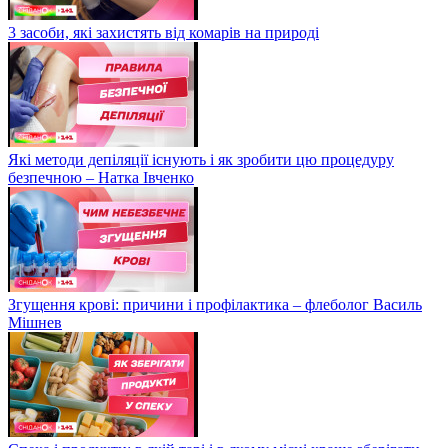
3 засоби, які захистять від комарів на природі
Які методи депіляції існують і як зробити цю процедуру
безпечною – Натка Івченко
Згущення крові: причини і профілактика – флеболог Василь
Мішнев