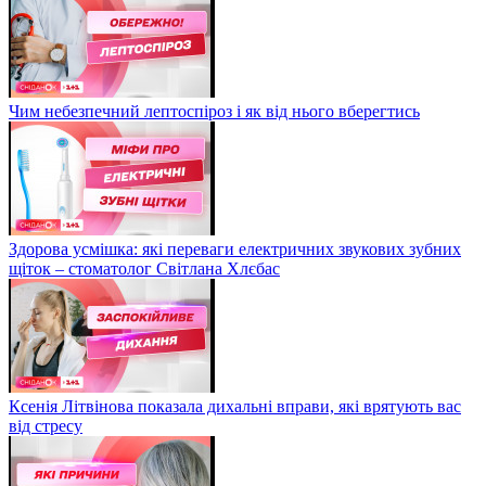
Чим небезпечний лептоспіроз і як від нього вберегтись
Здорова усмішка: які переваги електричних звукових зубних
щіток – стоматолог Світлана Хлєбас
Ксенія Літвінова показала дихальні вправи, які врятують вас
від стресу