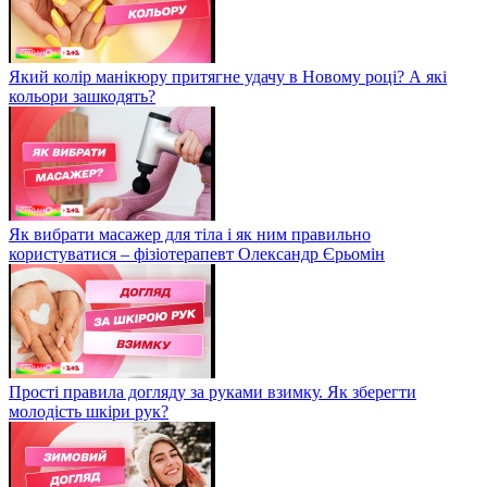
Який колір манікюру притягне удачу в Новому році? А які
кольори зашкодять?
Як вибрати масажер для тіла і як ним правильно
користуватися – фізіотерапевт Олександр Єрьомін
Прості правила догляду за руками взимку. Як зберегти
молодість шкіри рук?