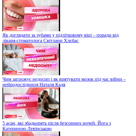
Як доглядати за зубами у підлітковому віці – поради від
лікаря-стоматолога Світлани Хлєбас
Чим загрожує недосип і як врятувати мозок під час війни –
нейродослідниця Наталя Кадя
5 асан, які збадьорять після безсонних ночей. Йога з
Катериною Левінською