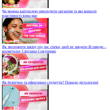
Чи можна картоплею омолодити організм та які корисні
властивості вона має
Як зволожити шкіру під час спеки, щоб не завдати їй шкоди –
косметолог Світлана Сокуренко
Як безпечно та ефективно схуднути? Поради дієтологині