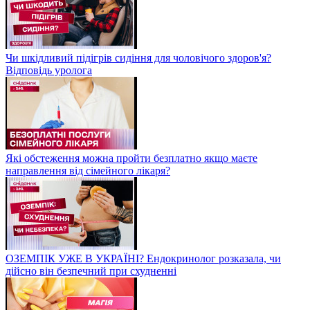
Чи шкідливий підігрів сидіння для чоловічого здоров'я?
Відповідь уролога
Які обстеження можна пройти безплатно якщо маєте
направлення від сімейного лікаря?
ОЗЕМПІК УЖЕ В УКРАЇНІ? Ендокринолог розказала, чи
дійсно він безпечний при схудненні