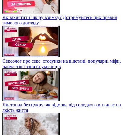
Як захистити шкіру взимку? Дотримуйтесь цих правил
зимового догляду
Сексолог про секс: стосунки на відстані, популярні міфи,
найчастіші запити українців
Листопад без цукру: як відмова від солодкого впливає на
якість життя