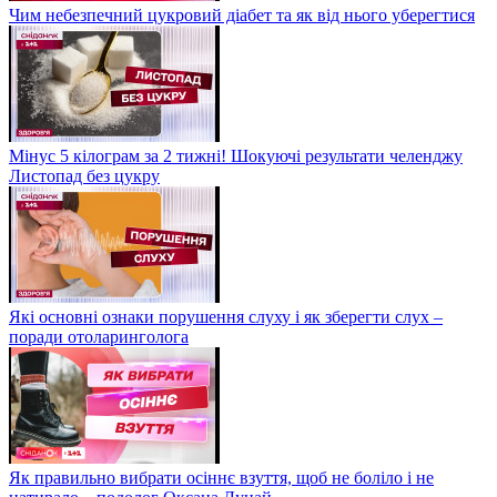
Чим небезпечний цукровий діабет та як від нього уберегтися
Мінус 5 кілограм за 2 тижні! Шокуючі результати челенджу
Листопад без цукру
Які основні ознаки порушення слуху і як зберегти слух –
поради отоларинголога
Як правильно вибрати осіннє взуття, щоб не боліло і не