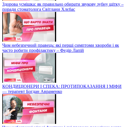
Здорова усмішка: як правильно обирати звукову зубну щітку –
поради стоматолога Світлани Хлєбас
Чим небезпечний правець: які перші симптоми хвороби і як
часто робити профілактику – Федір Лапій
КОНДИЦІОНЕРИ І СПЕКА: ПРОТИПОКАЗАННЯ І МІФИ
— терапевт Богдан Авраменко