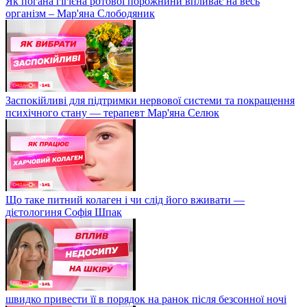
Як погана гігієна ротової порожнини впливає на весь
організм – Мар'яна Слободяник
Заспокійливі для підтримки нервової системи та покращення
психічного стану — терапевт Мар'яна Селюк
Що таке питний колаген і чи слід його вживати —
дієтологиня Софія Шпак
швидко привести її в порядок на ранок після безсонної ночі