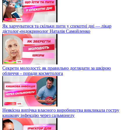
Як харчуватися та скільки пити у спекотні дні — лікар
дієтолог-ендокринолог Наталія Самойленко
Секрети молодості: як правильно доглядати за шкірою
обличчя – поради косметолога
Неякісна випічка власного виробництва викликала гостру
кишкову інфекцію через сальмонелу