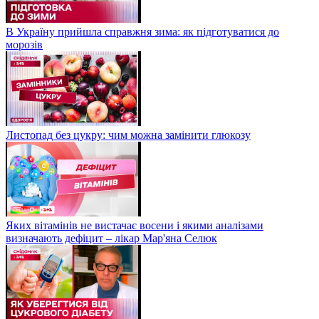
В Україну прийшла справжня зима: як підготуватися до
морозів
Листопад без цукру: чим можна замінити глюкозу
Яких вітамінів не вистачає восени і якими аналізами
визначають дефіцит – лікар Мар'яна Селюк