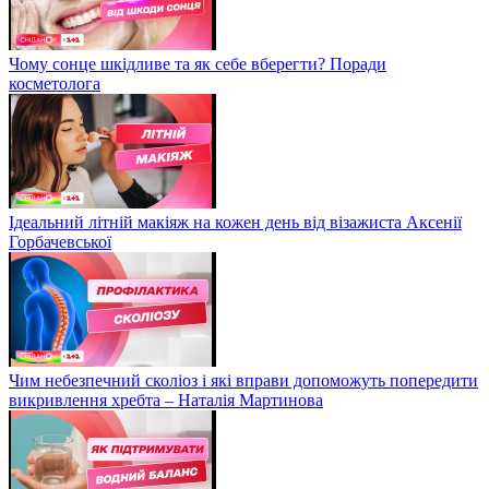
Чому сонце шкідливе та як себе вберегти? Поради
косметолога
Ідеальний літній макіяж на кожен день від візажиста Аксенії
Горбачевської
Чим небезпечний сколіоз і які вправи допоможуть попередити
викривлення хребта – Наталія Мартинова