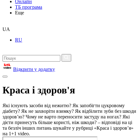
Онлайн
ТБ програма
Еще
UA
RU
Відкрити у додатку
Краса і здоров'я
Які існують засоби від нежитю? Як запобігти цукровому
діабету? Як не захворіти взимку? Як відбілити зуби без шкоди
здоров’ю? Чому не варто переносити застуду на ногах? Які
дієти принесуть більше користі, ніж шкоди? – відповіді на ці
та безліч інших питань шукайте у рубриці «Краса і здоров’я»
на 1+1 video.