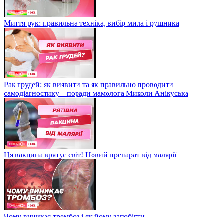
Миття рук: правильна техніка, вибір мила і рушника
Рак грудей: як виявити та як правильно проводити
самодіагностику – поради мамолога Миколи Анікуська
Ця вакцина врятує світ! Новий препарат від малярії
Чому виникає тромбоз і як йому запобігти