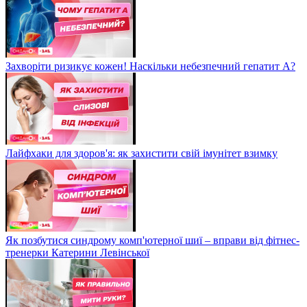
Захворіти ризикує кожен! Наскільки небезпечний гепатит А?
Лайфхаки для здоров'я: як захистити свій імунітет взимку
Як позбутися синдрому комп'ютерної шиї – вправи від фітнес-
тренерки Катерини Левінської