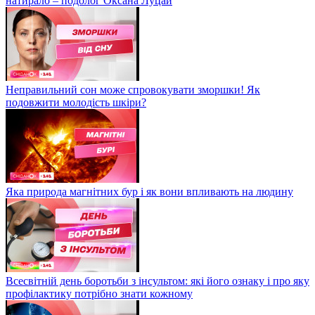
натирало – подолог Оксана Луцай
Неправильний сон може спровокувати зморшки! Як
подовжити молодість шкіри?
Яка природа магнітних бур і як вони впливають на людину
Всесвітній день боротьби з інсультом: які його ознаку і про яку
профілактику потрібно знати кожному