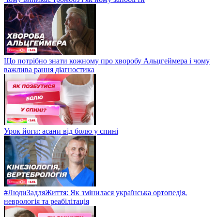
Що потрібно знати кожному про хворобу Альцгеймера і чому
важлива рання діагностика
Урок йоги: асани від болю у спині
#ЛюдиЗадляЖиття: Як змінилася українська ортопедія,
неврологія та реабілітація