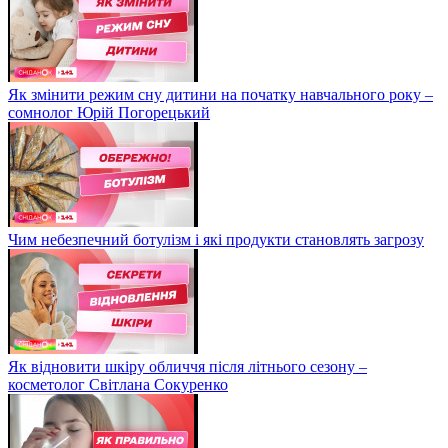
Як змінити режим сну дитини на початку навчального року –
сомнолог Юрій Погорецький
Чим небезпечний ботулізм і які продукти становлять загрозу
Як відновити шкіру обличчя після літнього сезону –
косметолог Світлана Сокуренко