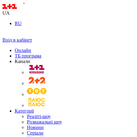
UA
RU
Вхід в кабінет
Онлайн
ТБ програма
Канали
Категорії
Реаліті-шоу
Розважальні шоу
Новини
Серіали