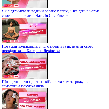
Як підтримувати водний баланс у спеку і яка денна норма
споживання води – Наталія Самойленко
Йога для початківців: з чого почати та як знайти свого
провідника — Катерина Левінська
Що варто знати про заспокійливі та чим загрожуює
самостійна покупка ліків