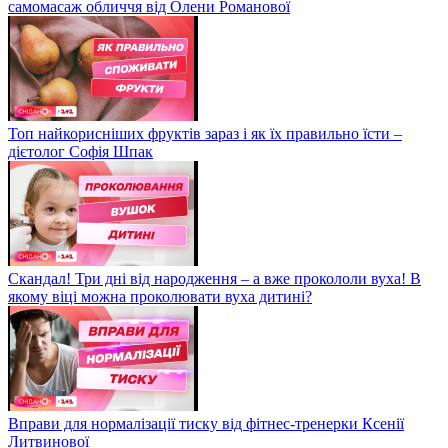
самомасаж обличчя від Олени Романової
Топ найкорисніших фруктів зараз і як їх правильно їсти –
дієтолог Софія Шпак
Скандал! Три дні від народження – а вже прокололи вуха! В
якому віці можна проколювати вуха дитині?
Вправи для нормалізації тиску від фітнес-тренерки Ксенії
Литвинової