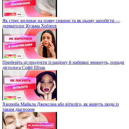
Як стрес впливає на появу сивини та як цьому запобігти —
дерматолог Кузьма Хобзеєв
Приберіть ці продукти із раціону й набряки зникнуть, поради
дієтолога Софії Шпак
Хвороба Майкла Джексона або вітиліго, як живуть люди із
таким діагнозом