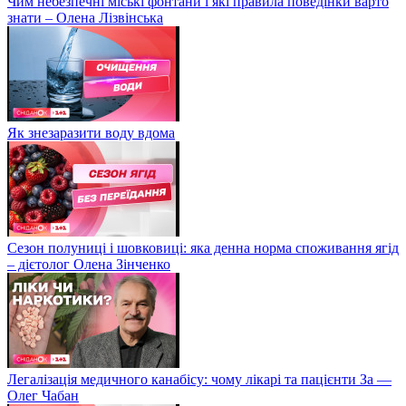
Чим небезпечні міські фонтани і які правила поведінки варто
знати – Олена Лізвінська
Як знезаразити воду вдома
Сезон полуниці і шовковиці: яка денна норма споживання ягід
– дієтолог Олена Зінченко
Легалізація медичного канабісу: чому лікарі та пацієнти За —
Олег Чабан