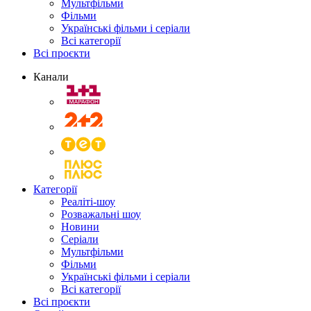
Мультфільми
Фільми
Українські фільми і серіали
Всі категорії
Всі проєкти
Канали
Категорії
Реаліті-шоу
Розважальні шоу
Новини
Серіали
Мультфільми
Фільми
Українські фільми і серіали
Всі категорії
Всі проєкти