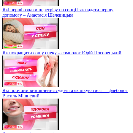
Які перші ознаки перегріву на сонці і як надати першу
допомогу – Анастасія Шелевицька
Як покращити сон у спеку – сомнолог Юрій Погорецький
Які причини виникнення судом та як лікуватися — флеболог
Василь Мішневий