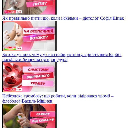
Як правильно пити: що, коли і скільки – дієтолог Софія Шпак
Ботокс у шию: чому у світі набирає популярність шия Барбі і
наскільки безпечна ця процедура
Небезпека тромбозу: що робити, коли відірвався тромб –
флеболог Василь Мішнев