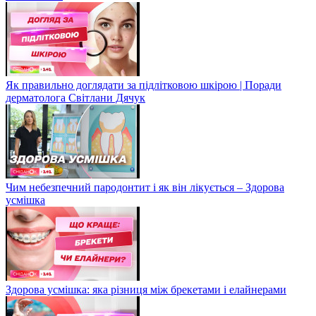
Як правильно доглядати за підлітковою шкірою | Поради
дерматолога Світлани Дячук
Чим небезпечний пародонтит і як він лікується – Здорова
усмішка
Здорова усмішка: яка різниця між брекетами і елайнерами