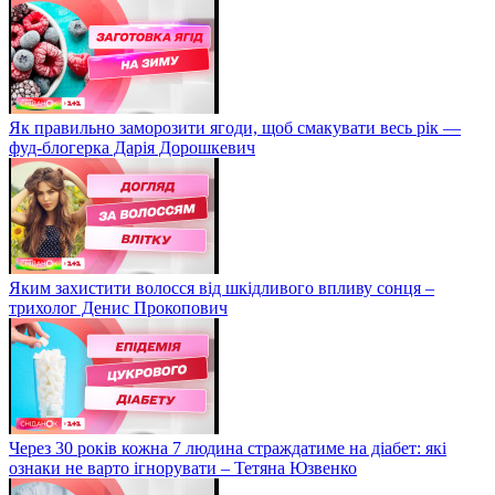
Як правильно заморозити ягоди, щоб смакувати весь рік —
фуд-блогерка Дарія Дорошкевич
Яким захистити волосся від шкідливого впливу сонця –
трихолог Денис Прокопович
Через 30 років кожна 7 людина страждатиме на діабет: які
ознаки не варто ігнорувати – Тетяна Юзвенко