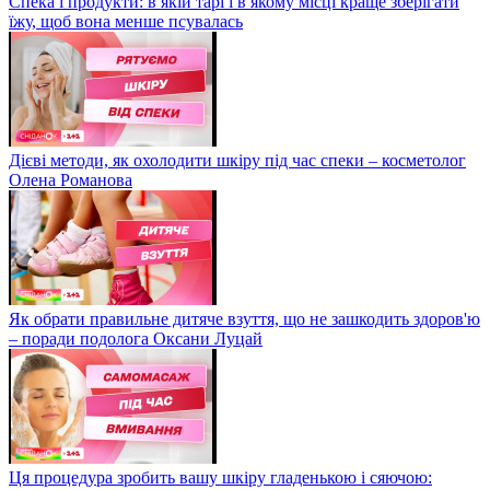
Спека і продукти: в якій тарі і в якому місці краще зберігати
їжу, щоб вона менше псувалась
Дієві методи, як охолодити шкіру під час спеки – косметолог
Олена Романова
Як обрати правильне дитяче взуття, що не зашкодить здоров'ю
– поради подолога Оксани Луцай
Ця процедура зробить вашу шкіру гладенькою і сяючою: