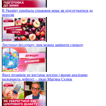
В Україну прийшла справжня зима: як підготуватися до
морозів
Листопад без цукру: чим можна замінити глюкозу
Яких вітамінів не вистачає восени і якими аналізами
визначають дефіцит – лікар Мар'яна Селюк