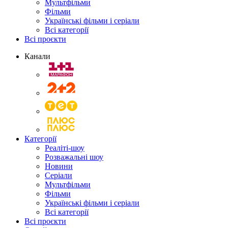
Мультфільми
Фільми
Українські фільми і серіали
Всі категорії
Всі проєкти
Канали
Категорії
Реаліті-шоу
Розважальні шоу
Новини
Серіали
Мультфільми
Фільми
Українські фільми і серіали
Всі категорії
Всі проєкти