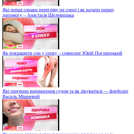
Які перші ознаки перегріву на сонці і як надати першу
допомогу – Анастасія Шелевицька
Як покращити сон у спеку – сомнолог Юрій Погорецький
Які причини виникнення судом та як лікуватися — флеболог
Василь Мішневий