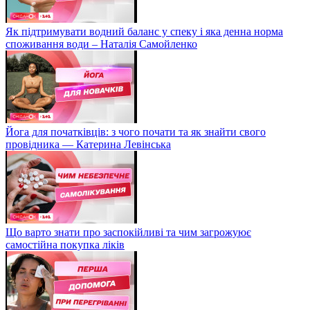
Як підтримувати водний баланс у спеку і яка денна норма
споживання води – Наталія Самойленко
Йога для початківців: з чого почати та як знайти свого
провідника — Катерина Левінська
Що варто знати про заспокійливі та чим загрожуює
самостійна покупка ліків