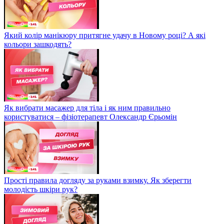
Який колір манікюру притягне удачу в Новому році? А які
кольори зашкодять?
Як вибрати масажер для тіла і як ним правильно
користуватися – фізіотерапевт Олександр Єрьомін
Прості правила догляду за руками взимку. Як зберегти
молодість шкіри рук?