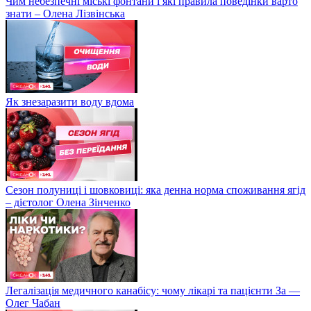
Чим небезпечні міські фонтани і які правила поведінки варто
знати – Олена Лізвінська
Як знезаразити воду вдома
Сезон полуниці і шовковиці: яка денна норма споживання ягід
– дієтолог Олена Зінченко
Легалізація медичного канабісу: чому лікарі та пацієнти За —
Олег Чабан