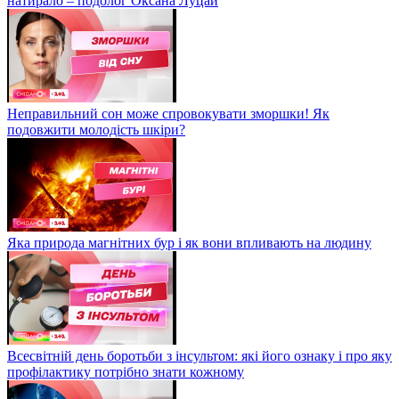
натирало – подолог Оксана Луцай
Неправильний сон може спровокувати зморшки! Як
подовжити молодість шкіри?
Яка природа магнітних бур і як вони впливають на людину
Всесвітній день боротьби з інсультом: які його ознаку і про яку
профілактику потрібно знати кожному