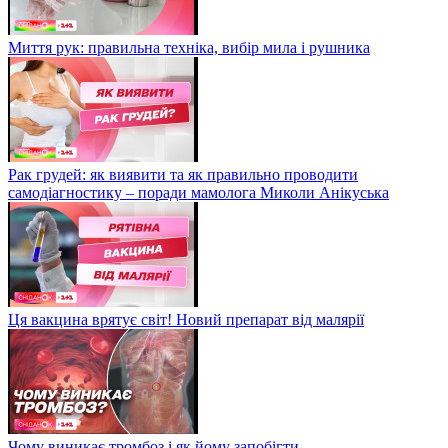
Миття рук: правильна техніка, вибір мила і рушника
Рак грудей: як виявити та як правильно проводити
самодіагностику – поради мамолога Миколи Анікуська
Ця вакцина врятує світ! Новий препарат від малярії
Чому виникає тромбоз і як йому запобігти