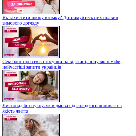
Як захистити шкіру взимку? Дотримуйтесь цих правил
зимового догляду
Сексолог про секс: стосунки на відстані, популярні міфи,
найчастіші запити українців
Листопад без цукру: як відмова від солодкого впливає на
якість життя