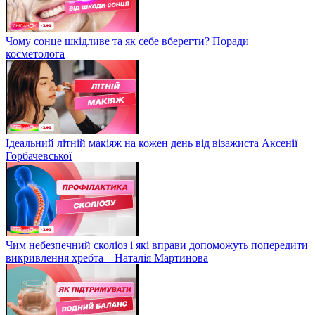
Чому сонце шкідливе та як себе вберегти? Поради
косметолога
Ідеальний літній макіяж на кожен день від візажиста Аксенії
Горбачевської
Чим небезпечний сколіоз і які вправи допоможуть попередити
викривлення хребта – Наталія Мартинова