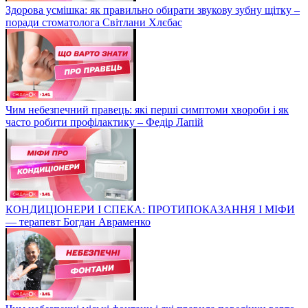
Здорова усмішка: як правильно обирати звукову зубну щітку –
поради стоматолога Світлани Хлєбас
Чим небезпечний правець: які перші симптоми хвороби і як
часто робити профілактику – Федір Лапій
КОНДИЦІОНЕРИ І СПЕКА: ПРОТИПОКАЗАННЯ І МІФИ
— терапевт Богдан Авраменко