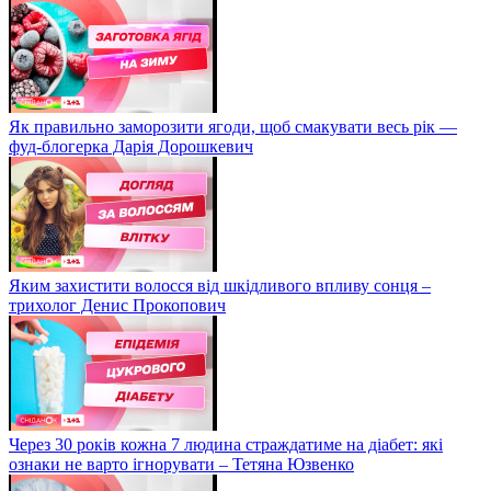
Як правильно заморозити ягоди, щоб смакувати весь рік —
фуд-блогерка Дарія Дорошкевич
Яким захистити волосся від шкідливого впливу сонця –
трихолог Денис Прокопович
Через 30 років кожна 7 людина страждатиме на діабет: які
ознаки не варто ігнорувати – Тетяна Юзвенко