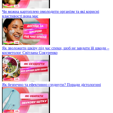
Чи можна картоплею омолодити організм та які корисні
властивості вона має
Як зволожити шкіру під час спеки, щоб не завдати їй шкоди –
косметолог Світлана Сокуренко
Як безпечно та ефективно схуднути? Поради дієтологині