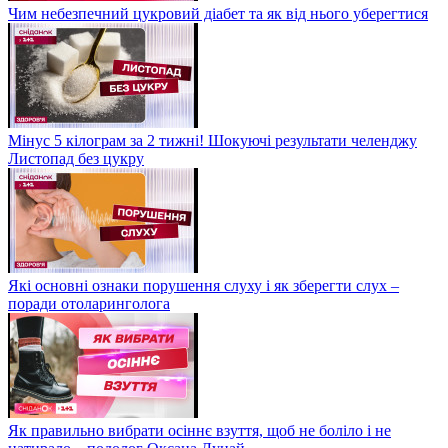
Чим небезпечний цукровий діабет та як від нього уберегтися
Мінус 5 кілограм за 2 тижні! Шокуючі результати челенджу
Листопад без цукру
Які основні ознаки порушення слуху і як зберегти слух –
поради отоларинголога
Як правильно вибрати осіннє взуття, щоб не боліло і не