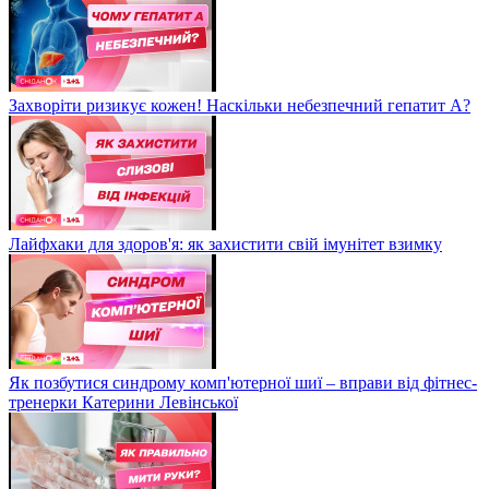
Захворіти ризикує кожен! Наскільки небезпечний гепатит А?
Лайфхаки для здоров'я: як захистити свій імунітет взимку
Як позбутися синдрому комп'ютерної шиї – вправи від фітнес-
тренерки Катерини Левінської