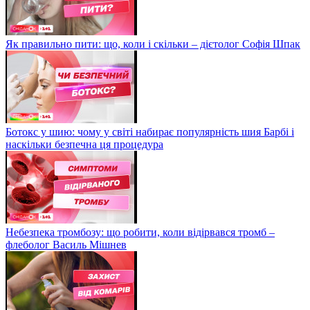
Як правильно пити: що, коли і скільки – дієтолог Софія Шпак
Ботокс у шию: чому у світі набирає популярність шия Барбі і
наскільки безпечна ця процедура
Небезпека тромбозу: що робити, коли відірвався тромб –
флеболог Василь Мішнев