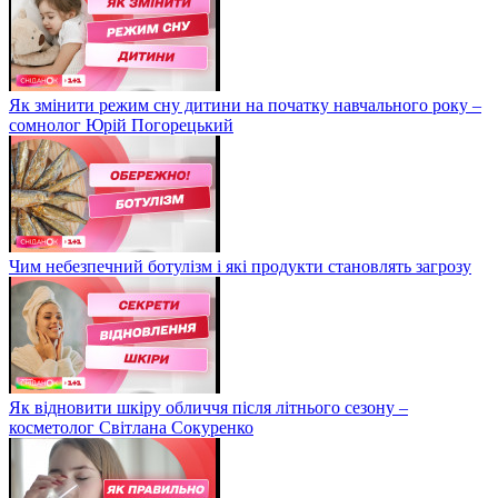
Як змінити режим сну дитини на початку навчального року –
сомнолог Юрій Погорецький
Чим небезпечний ботулізм і які продукти становлять загрозу
Як відновити шкіру обличчя після літнього сезону –
косметолог Світлана Сокуренко