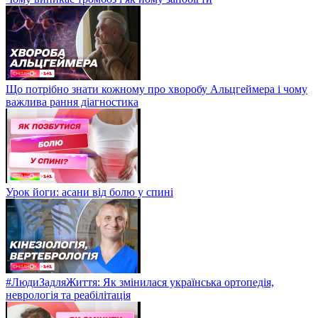
Що потрібно знати кожному про хворобу Альцгеймера і чому
важлива рання діагностика
Урок йоги: асани від болю у спині
#ЛюдиЗадляЖиття: Як змінилася українська ортопедія,
неврологія та реабілітація