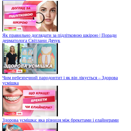
Як правильно доглядати за підлітковою шкірою | Поради
дерматолога Світлани Дячук
Чим небезпечний пародонтит і як він лікується – Здорова
усмішка
Здорова усмішка: яка різниця між брекетами і елайнерами