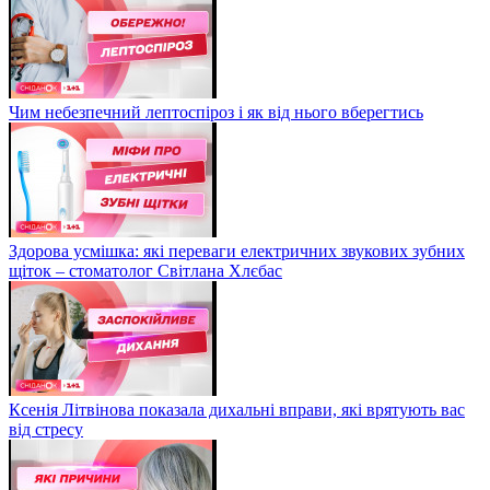
Чим небезпечний лептоспіроз і як від нього вберегтись
Здорова усмішка: які переваги електричних звукових зубних
щіток – стоматолог Світлана Хлєбас
Ксенія Літвінова показала дихальні вправи, які врятують вас
від стресу