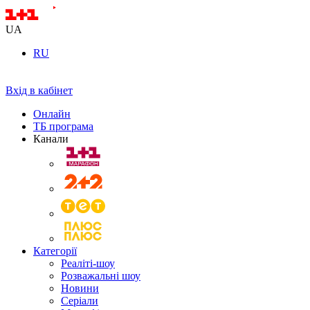
UA
RU
Вхід в кабінет
Онлайн
ТБ програма
Канали
Категорії
Реаліті-шоу
Розважальні шоу
Новини
Серіали