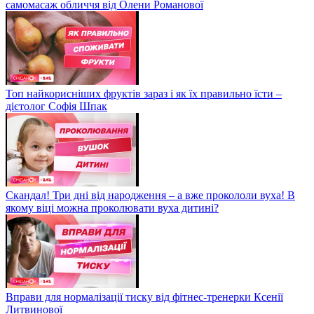
самомасаж обличчя від Олени Романової
Топ найкорисніших фруктів зараз і як їх правильно їсти –
дієтолог Софія Шпак
Скандал! Три дні від народження – а вже прокололи вуха! В
якому віці можна проколювати вуха дитині?
Вправи для нормалізації тиску від фітнес-тренерки Ксенії
Литвинової