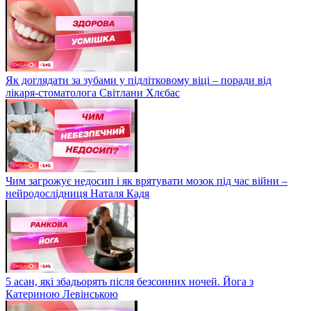
Як доглядати за зубами у підлітковому віці – поради від
лікаря-стоматолога Світлани Хлєбас
Чим загрожує недосип і як врятувати мозок під час війни –
нейродослідниця Наталя Кадя
5 асан, які збадьорять після безсонних ночей. Йога з
Катериною Левінською