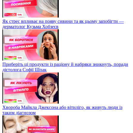
Як стрес впливає на появу сивини та як цьому запобігти —
дерматолог Кузьма Хобзеєв
Приберіть ці продукти із раціону й набряки зникнуть, поради
дієтолога Софії Шпак
Хвороба Майкла Джексона або вітиліго, як живуть люди із
таким діагнозом