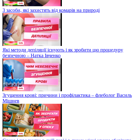
3 засоби, які захистять від комарів на природі
Які методи депіляції існують і як зробити цю процедуру
безпечною – Натка Івченко
Згущення крові: причини і профілактика – флеболог Василь
Мішнев