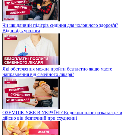
Чи шкідливий підігрів сидіння для чоловічого здоров'я?
Відповідь уролога
Які обстеження можна пройти безплатно якщо маєте
направлення від сімейного лікаря?
ОЗЕМПІК УЖЕ В УКРАЇНІ? Ендокринолог розказала, чи
дійсно він безпечний при схудненні