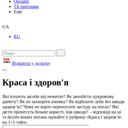
Онлайн
ТБ програма
Еще
UA
RU
Відкрити у додатку
Краса і здоров'я
Які існують засоби від нежитю? Як запобігти цукровому
діабету? Як не захворіти взимку? Як відбілити зуби без шкоди
здоров’ю? Чому не варто переносити застуду на ногах? Які
дієти принесуть більше користі, ніж шкоди? – відповіді на ці
та безліч інших питань шукайте у рубриці «Краса і здоров’я»
на 1+1 video.