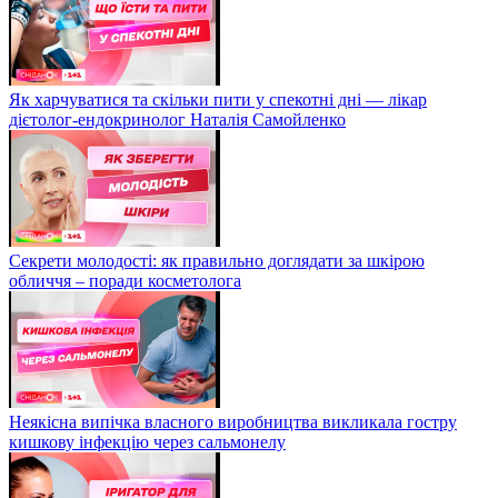
Як харчуватися та скільки пити у спекотні дні — лікар
дієтолог-ендокринолог Наталія Самойленко
Секрети молодості: як правильно доглядати за шкірою
обличчя – поради косметолога
Неякісна випічка власного виробництва викликала гостру
кишкову інфекцію через сальмонелу