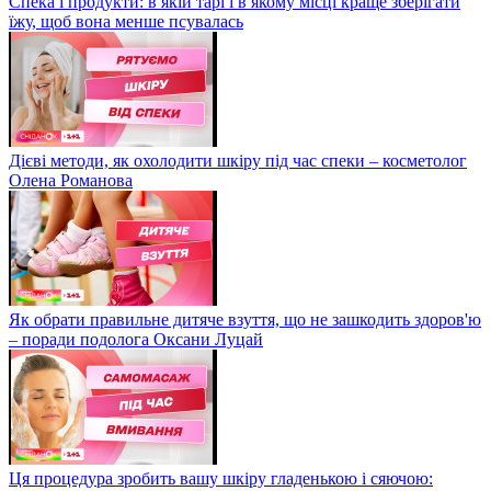
Спека і продукти: в якій тарі і в якому місці краще зберігати
їжу, щоб вона менше псувалась
Дієві методи, як охолодити шкіру під час спеки – косметолог
Олена Романова
Як обрати правильне дитяче взуття, що не зашкодить здоров'ю
– поради подолога Оксани Луцай
Ця процедура зробить вашу шкіру гладенькою і сяючою: