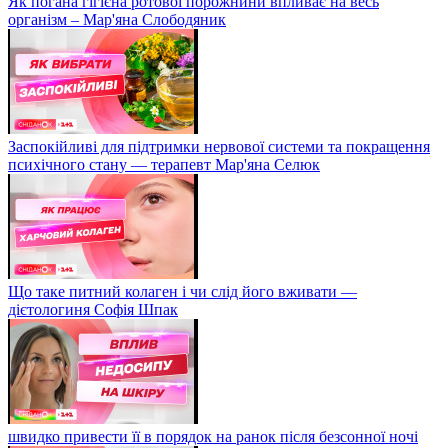
Як погана гігієна ротової порожнини впливає на весь
організм – Мар'яна Слободяник
Заспокійливі для підтримки нервової системи та покращення
психічного стану — терапевт Мар'яна Селюк
Що таке питний колаген і чи слід його вживати —
дієтологиня Софія Шпак
швидко привести її в порядок на ранок після безсонної ночі