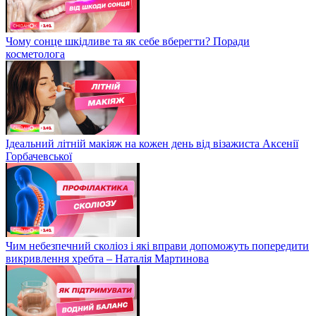
Чому сонце шкідливе та як себе вберегти? Поради
косметолога
Ідеальний літній макіяж на кожен день від візажиста Аксенії
Горбачевської
Чим небезпечний сколіоз і які вправи допоможуть попередити
викривлення хребта – Наталія Мартинова