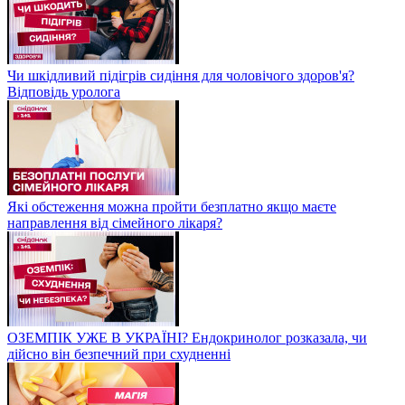
Чи шкідливий підігрів сидіння для чоловічого здоров'я?
Відповідь уролога
Які обстеження можна пройти безплатно якщо маєте
направлення від сімейного лікаря?
ОЗЕМПІК УЖЕ В УКРАЇНІ? Ендокринолог розказала, чи
дійсно він безпечний при схудненні