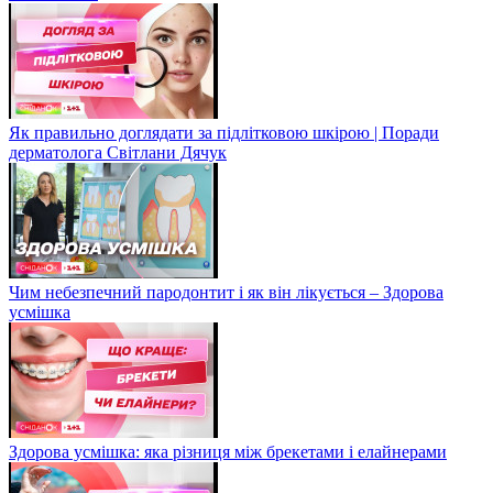
Як правильно доглядати за підлітковою шкірою | Поради
дерматолога Світлани Дячук
Чим небезпечний пародонтит і як він лікується – Здорова
усмішка
Здорова усмішка: яка різниця між брекетами і елайнерами