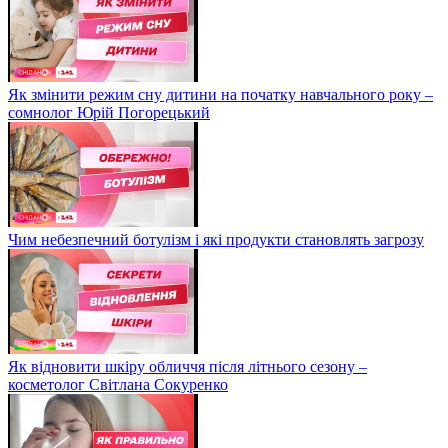
Як змінити режим сну дитини на початку навчального року –
сомнолог Юрій Погорецький
Чим небезпечний ботулізм і які продукти становлять загрозу
Як відновити шкіру обличчя після літнього сезону –
косметолог Світлана Сокуренко