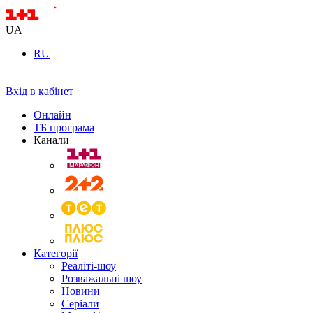
UA
RU
Вхід в кабінет
Онлайн
ТБ програма
Канали
Категорії
Реаліті-шоу
Розважальні шоу
Новини
Серіали