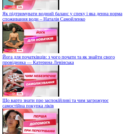
Як підтримувати водний баланс у спеку і яка денна норма
споживання води – Наталія Самойленко
Йога для початківців: з чого почати та як знайти свого
провідника — Катерина Левінська
Що варто знати про заспокійливі та чим загрожуює
самостійна покупка ліків