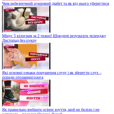
Чим небезпечний цукровий діабет та як від нього уберегтися
Мінус 5 кілограм за 2 тижні! Шокуючі результати челенджу
Листопад без цукру
Які основні ознаки порушення слуху і як зберегти слух –
поради отоларинголога
Як правильно вибрати осіннє взуття, щоб не боліло і не