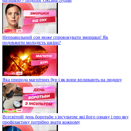
натирало – подолог Оксана Луцай
Неправильний сон може спровокувати зморшки! Як
подовжити молодість шкіри?
Яка природа магнітних бур і як вони впливають на людину
Всесвітній день боротьби з інсультом: які його ознаку і про яку
профілактику потрібно знати кожному