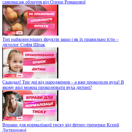
самомасаж обличчя від Олени Романової
Топ найкорисніших фруктів зараз і як їх правильно їсти –
дієтолог Софія Шпак
Скандал! Три дні від народження – а вже прокололи вуха! В
якому віці можна проколювати вуха дитині?
Вправи для нормалізації тиску від фітнес-тренерки Ксенії
Литвинової