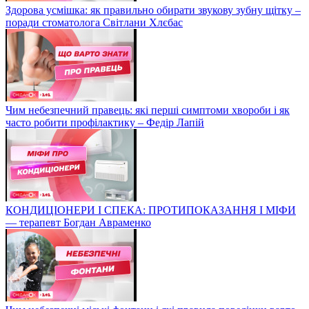
Здорова усмішка: як правильно обирати звукову зубну щітку –
поради стоматолога Світлани Хлєбас
Чим небезпечний правець: які перші симптоми хвороби і як
часто робити профілактику – Федір Лапій
КОНДИЦІОНЕРИ І СПЕКА: ПРОТИПОКАЗАННЯ І МІФИ
— терапевт Богдан Авраменко