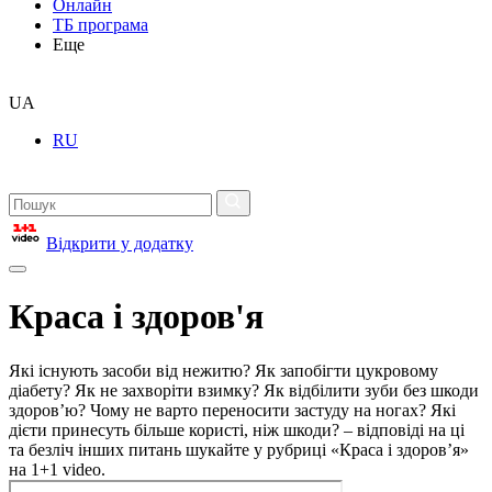
Онлайн
ТБ програма
Еще
UA
RU
Відкрити у додатку
Краса і здоров'я
Які існують засоби від нежитю? Як запобігти цукровому
діабету? Як не захворіти взимку? Як відбілити зуби без шкоди
здоров’ю? Чому не варто переносити застуду на ногах? Які
дієти принесуть більше користі, ніж шкоди? – відповіді на ці
та безліч інших питань шукайте у рубриці «Краса і здоров’я»
на 1+1 video.