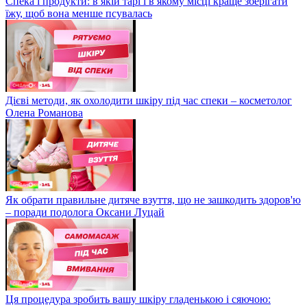
Спека і продукти: в якій тарі і в якому місці краще зберігати
їжу, щоб вона менше псувалась
Дієві методи, як охолодити шкіру під час спеки – косметолог
Олена Романова
Як обрати правильне дитяче взуття, що не зашкодить здоров'ю
– поради подолога Оксани Луцай
Ця процедура зробить вашу шкіру гладенькою і сяючою: