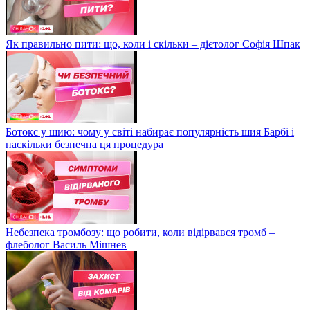
Як правильно пити: що, коли і скільки – дієтолог Софія Шпак
Ботокс у шию: чому у світі набирає популярність шия Барбі і
наскільки безпечна ця процедура
Небезпека тромбозу: що робити, коли відірвався тромб –
флеболог Василь Мішнев