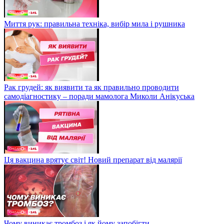
Миття рук: правильна техніка, вибір мила і рушника
Рак грудей: як виявити та як правильно проводити
самодіагностику – поради мамолога Миколи Анікуська
Ця вакцина врятує світ! Новий препарат від малярії
Чому виникає тромбоз і як йому запобігти