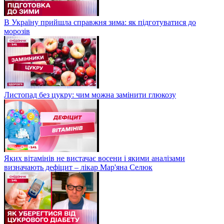
В Україну прийшла справжня зима: як підготуватися до
морозів
Листопад без цукру: чим можна замінити глюкозу
Яких вітамінів не вистачає восени і якими аналізами
визначають дефіцит – лікар Мар'яна Селюк