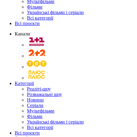
Мультфільми
Фільми
Українські фільми і серіали
Всі категорії
Всі проєкти
Канали
Категорії
Реаліті-шоу
Розважальні шоу
Новини
Серіали
Мультфільми
Фільми
Українські фільми і серіали
Всі категорії
Всі проєкти