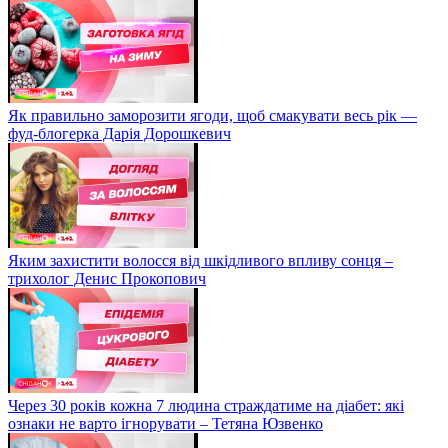
Як правильно заморозити ягоди, щоб смакувати весь рік —
фуд-блогерка Дарія Дорошкевич
Яким захистити волосся від шкідливого впливу сонця –
трихолог Денис Прокопович
Через 30 років кожна 7 людина страждатиме на діабет: які
ознаки не варто ігнорувати – Тетяна Юзвенко