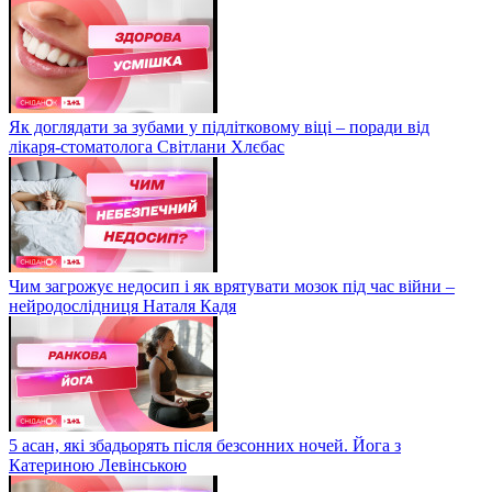
Як доглядати за зубами у підлітковому віці – поради від
лікаря-стоматолога Світлани Хлєбас
Чим загрожує недосип і як врятувати мозок під час війни –
нейродослідниця Наталя Кадя
5 асан, які збадьорять після безсонних ночей. Йога з
Катериною Левінською