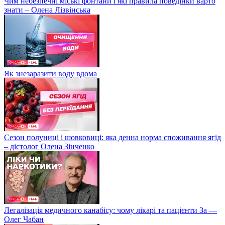
Чим небезпечні міські фонтани і які правила поведінки варто
знати – Олена Лізвінська
Як знезаразити воду вдома
Сезон полуниці і шовковиці: яка денна норма споживання ягід
– дієтолог Олена Зінченко
Легалізація медичного канабісу: чому лікарі та пацієнти За —
Олег Чабан