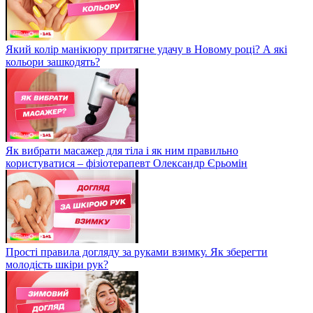
Який колір манікюру притягне удачу в Новому році? А які
кольори зашкодять?
Як вибрати масажер для тіла і як ним правильно
користуватися – фізіотерапевт Олександр Єрьомін
Прості правила догляду за руками взимку. Як зберегти
молодість шкіри рук?