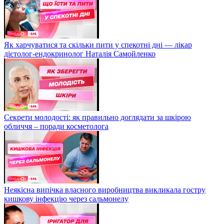
Як харчуватися та скільки пити у спекотні дні — лікар
дієтолог-ендокринолог Наталія Самойленко
Секрети молодості: як правильно доглядати за шкірою
обличчя – поради косметолога
Неякісна випічка власного виробництва викликала гостру
кишкову інфекцію через сальмонелу