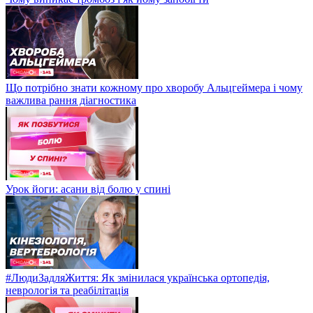
Що потрібно знати кожному про хворобу Альцгеймера і чому
важлива рання діагностика
Урок йоги: асани від болю у спині
#ЛюдиЗадляЖиття: Як змінилася українська ортопедія,
неврологія та реабілітація