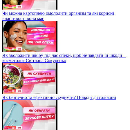
Чи можна картоплею омолодити організм та які корисні
властивості вона має
Як зволожити шкіру під час спеки, щоб не завдати їй шкоди –
косметолог Світлана Сокуренко
Як безпечно та ефективно схуднути? Поради дієтологині