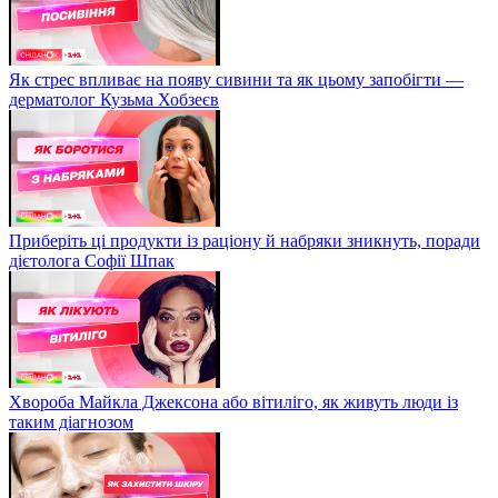
Як стрес впливає на появу сивини та як цьому запобігти —
дерматолог Кузьма Хобзеєв
Приберіть ці продукти із раціону й набряки зникнуть, поради
дієтолога Софії Шпак
Хвороба Майкла Джексона або вітиліго, як живуть люди із
таким діагнозом