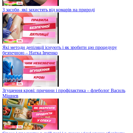
3 засоби, які захистять від комарів на природі
Які методи депіляції існують і як зробити цю процедуру
безпечною – Натка Івченко
Згущення крові: причини і профілактика – флеболог Василь
Мішнев