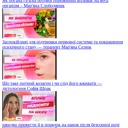
Як погана гігієна ротової порожнини впливає на весь
організм – Мар'яна Слободяник
Заспокійливі для підтримки нервової системи та покращення
психічного стану — терапевт Мар'яна Селюк
Що таке питний колаген і чи слід його вживати —
дієтологиня Софія Шпак
швидко привести її в порядок на ранок після безсонної ночі