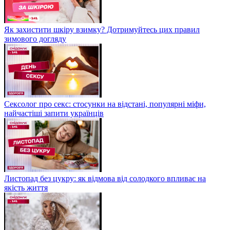
Як захистити шкіру взимку? Дотримуйтесь цих правил
зимового догляду
Сексолог про секс: стосунки на відстані, популярні міфи,
найчастіші запити українців
Листопад без цукру: як відмова від солодкого впливає на
якість життя