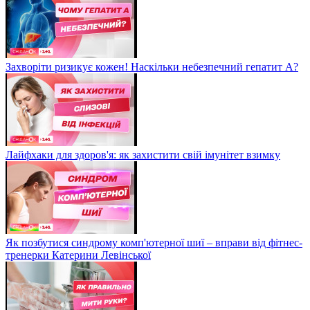
Захворіти ризикує кожен! Наскільки небезпечний гепатит А?
Лайфхаки для здоров'я: як захистити свій імунітет взимку
Як позбутися синдрому комп'ютерної шиї – вправи від фітнес-
тренерки Катерини Левінської