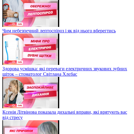
Чим небезпечний лептоспіроз і як від нього вберегтись
Здорова усмішка: які переваги електричних звукових зубних
щіток – стоматолог Світлана Хлєбас
Ксенія Літвінова показала дихальні вправи, які врятують вас
від стресу