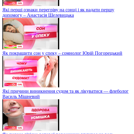
Які перші ознаки перегріву на сонці і як надати першу
допомогу – Анастасія Шелевицька
Як покращити сон у спеку – сомнолог Юрій Погорецький
Які причини виникнення судом та як лікуватися — флеболог
Василь Мішневий