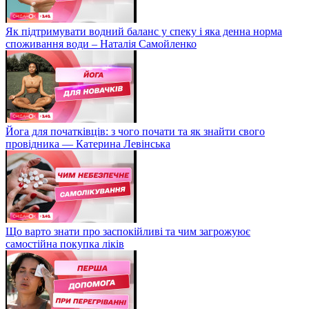
Як підтримувати водний баланс у спеку і яка денна норма
споживання води – Наталія Самойленко
Йога для початківців: з чого почати та як знайти свого
провідника — Катерина Левінська
Що варто знати про заспокійливі та чим загрожуює
самостійна покупка ліків