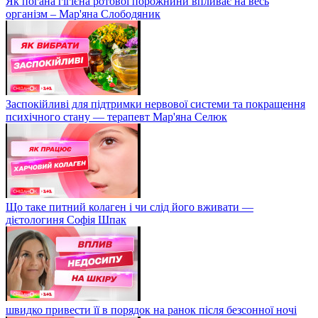
Як погана гігієна ротової порожнини впливає на весь
організм – Мар'яна Слободяник
Заспокійливі для підтримки нервової системи та покращення
психічного стану — терапевт Мар'яна Селюк
Що таке питний колаген і чи слід його вживати —
дієтологиня Софія Шпак
швидко привести її в порядок на ранок після безсонної ночі