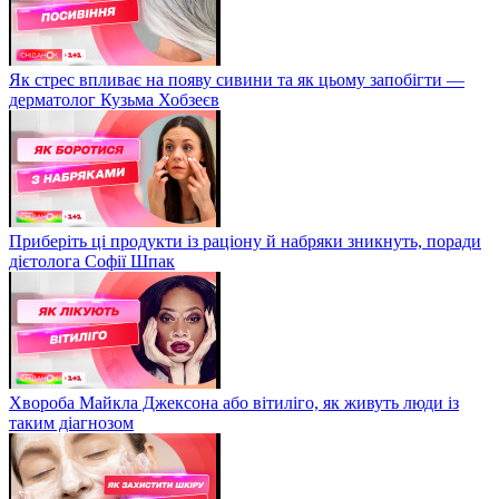
Як стрес впливає на появу сивини та як цьому запобігти —
дерматолог Кузьма Хобзеєв
Приберіть ці продукти із раціону й набряки зникнуть, поради
дієтолога Софії Шпак
Хвороба Майкла Джексона або вітиліго, як живуть люди із
таким діагнозом