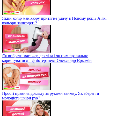
Який колір манікюру притягне удачу в Новому році? А які
кольори зашкодять?
Як вибрати масажер для тіла і як ним правильно
користуватися – фізіотерапевт Олександр Єрьомін
Прості правила догляду за руками взимку. Як зберегти
молодість шкіри рук?