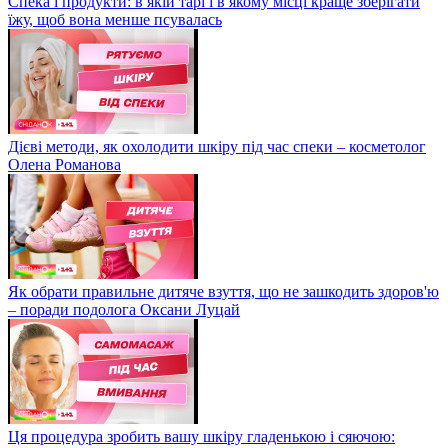
Спека і продукти: в якій тарі і в якому місці краще зберігати
їжу, щоб вона менше псувалась
Дієві методи, як охолодити шкіру під час спеки – косметолог
Олена Романова
Як обрати правильне дитяче взуття, що не зашкодить здоров'ю
– поради подолога Оксани Луцай
Ця процедура зробить вашу шкіру гладенькою і сяючою: