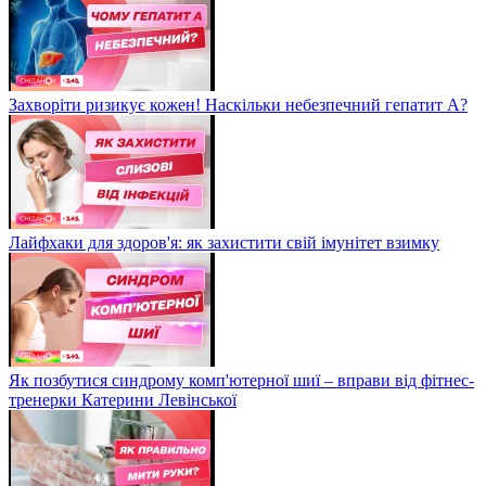
Захворіти ризикує кожен! Наскільки небезпечний гепатит А?
Лайфхаки для здоров'я: як захистити свій імунітет взимку
Як позбутися синдрому комп'ютерної шиї – вправи від фітнес-
тренерки Катерини Левінської