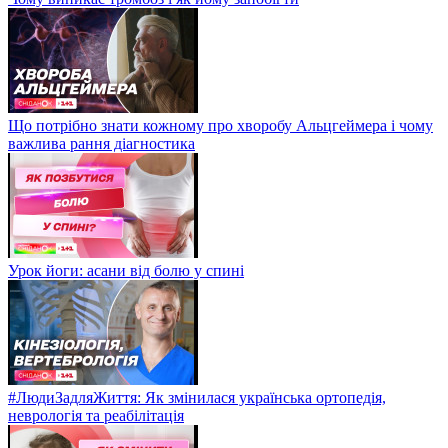
Що потрібно знати кожному про хворобу Альцгеймера і чому
важлива рання діагностика
Урок йоги: асани від болю у спині
#ЛюдиЗадляЖиття: Як змінилася українська ортопедія,
неврологія та реабілітація