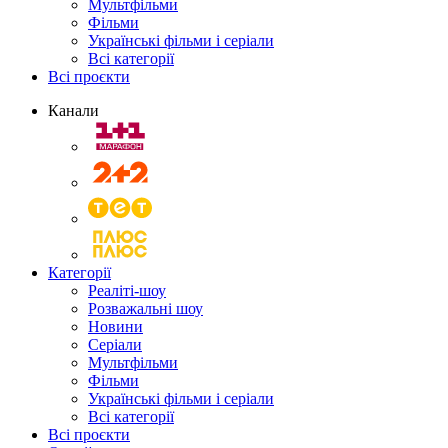
Мультфільми
Фільми
Українські фільми і серіали
Всі категорії
Всі проєкти
Канали
Категорії
Реаліті-шоу
Розважальні шоу
Новини
Серіали
Мультфільми
Фільми
Українські фільми і серіали
Всі категорії
Всі проєкти