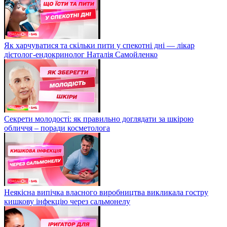
Як харчуватися та скільки пити у спекотні дні — лікар
дієтолог-ендокринолог Наталія Самойленко
Секрети молодості: як правильно доглядати за шкірою
обличчя – поради косметолога
Неякісна випічка власного виробництва викликала гостру
кишкову інфекцію через сальмонелу