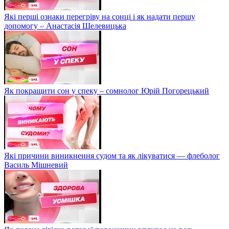
Які перші ознаки перегріву на сонці і як надати першу
допомогу – Анастасія Шелевицька
Як покращити сон у спеку – сомнолог Юрій Погорецький
Які причини виникнення судом та як лікуватися — флеболог
Василь Мішневий