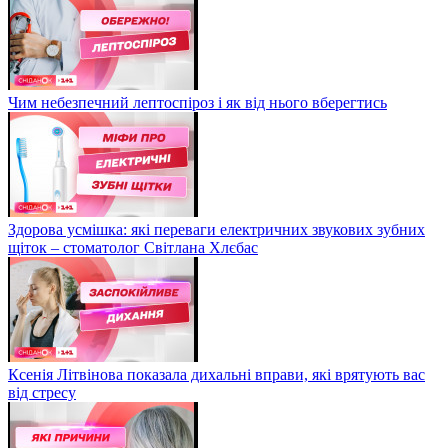
Чим небезпечний лептоспіроз і як від нього вберегтись
Здорова усмішка: які переваги електричних звукових зубних
щіток – стоматолог Світлана Хлєбас
Ксенія Літвінова показала дихальні вправи, які врятують вас
від стресу