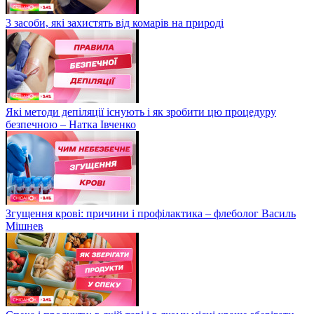
3 засоби, які захистять від комарів на природі
Які методи депіляції існують і як зробити цю процедуру
безпечною – Натка Івченко
Згущення крові: причини і профілактика – флеболог Василь
Мішнев