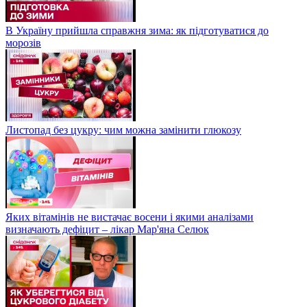
В Україну прийшла справжня зима: як підготуватися до
морозів
Листопад без цукру: чим можна замінити глюкозу
Яких вітамінів не вистачає восени і якими аналізами
визначають дефіцит – лікар Мар'яна Селюк