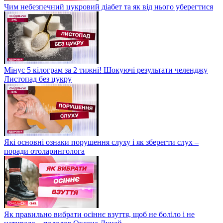
Чим небезпечний цукровий діабет та як від нього уберегтися
Мінус 5 кілограм за 2 тижні! Шокуючі результати челенджу
Листопад без цукру
Які основні ознаки порушення слуху і як зберегти слух –
поради отоларинголога
Як правильно вибрати осіннє взуття, щоб не боліло і не