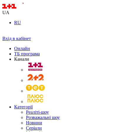
UA
RU
Вхід в кабінет
Онлайн
ТБ програма
Канали
Категорії
Реаліті-шоу
Розважальні шоу
Новини
Серіали