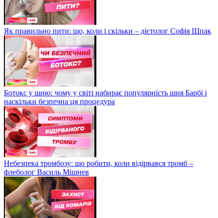
Як правильно пити: що, коли і скільки – дієтолог Софія Шпак
Ботокс у шию: чому у світі набирає популярність шия Барбі і
наскільки безпечна ця процедура
Небезпека тромбозу: що робити, коли відірвався тромб –
флеболог Василь Мішнев