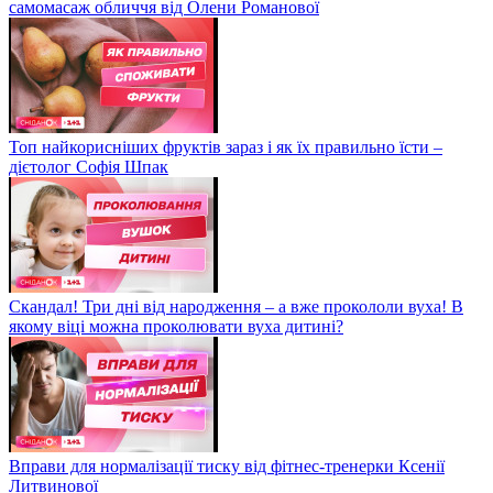
самомасаж обличчя від Олени Романової
Топ найкорисніших фруктів зараз і як їх правильно їсти –
дієтолог Софія Шпак
Скандал! Три дні від народження – а вже прокололи вуха! В
якому віці можна проколювати вуха дитині?
Вправи для нормалізації тиску від фітнес-тренерки Ксенії
Литвинової