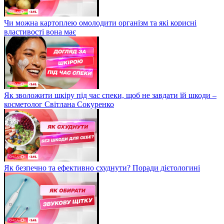
Чи можна картоплею омолодити організм та які корисні
властивості вона має
Як зволожити шкіру під час спеки, щоб не завдати їй шкоди –
косметолог Світлана Сокуренко
Як безпечно та ефективно схуднути? Поради дієтологині