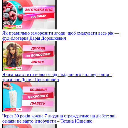
Як правильно заморозити ягоди, щоб смакувати весь рік —
фуд-блогерка Дарія Дорошкевич
Яким захистити волосся від шкідливого впливу сонця –
трихолог Денис Прокопович
Через 30 років кожна 7 людина страждатиме на діабет: які
ознаки не варто ігнорувати – Тетяна Юзвенко