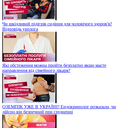
Чи шкідливий підігрів сидіння для чоловічого здоров'я?
Відповідь уролога
Які обстеження можна пройти безплатно якщо маєте
направлення від сімейного лікаря?
ОЗЕМПІК УЖЕ В УКРАЇНІ? Ендокринолог розказала, чи
дійсно він безпечний при схудненні