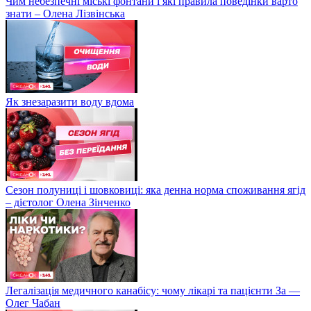
Чим небезпечні міські фонтани і які правила поведінки варто
знати – Олена Лізвінська
Як знезаразити воду вдома
Сезон полуниці і шовковиці: яка денна норма споживання ягід
– дієтолог Олена Зінченко
Легалізація медичного канабісу: чому лікарі та пацієнти За —
Олег Чабан