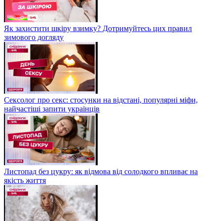
Як захистити шкіру взимку? Дотримуйтесь цих правил
зимового догляду
Сексолог про секс: стосунки на відстані, популярні міфи,
найчастіші запити українців
Листопад без цукру: як відмова від солодкого впливає на
якість життя