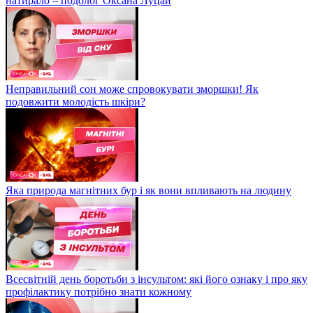
натирало – подолог Оксана Луцай
Неправильний сон може спровокувати зморшки! Як
подовжити молодість шкіри?
Яка природа магнітних бур і як вони впливають на людину
Всесвітній день боротьби з інсультом: які його ознаку і про яку
профілактику потрібно знати кожному