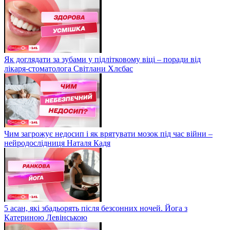
Як доглядати за зубами у підлітковому віці – поради від
лікаря-стоматолога Світлани Хлєбас
Чим загрожує недосип і як врятувати мозок під час війни –
нейродослідниця Наталя Кадя
5 асан, які збадьорять після безсонних ночей. Йога з
Катериною Левінською