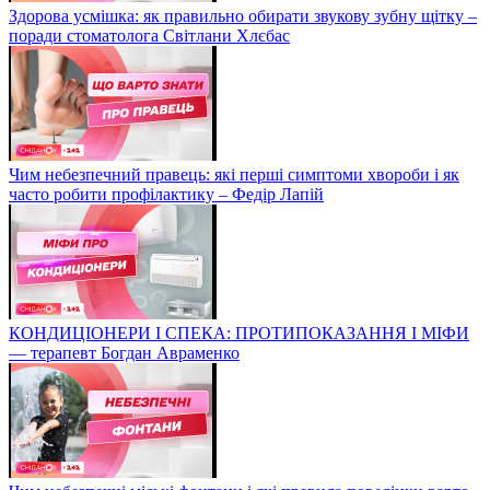
Здорова усмішка: як правильно обирати звукову зубну щітку –
поради стоматолога Світлани Хлєбас
Чим небезпечний правець: які перші симптоми хвороби і як
часто робити профілактику – Федір Лапій
КОНДИЦІОНЕРИ І СПЕКА: ПРОТИПОКАЗАННЯ І МІФИ
— терапевт Богдан Авраменко