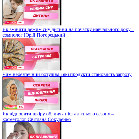
Як змінити режим сну дитини на початку навчального року –
сомнолог Юрій Погорецький
Чим небезпечний ботулізм і які продукти становлять загрозу
Як відновити шкіру обличчя після літнього сезону –
косметолог Світлана Сокуренко