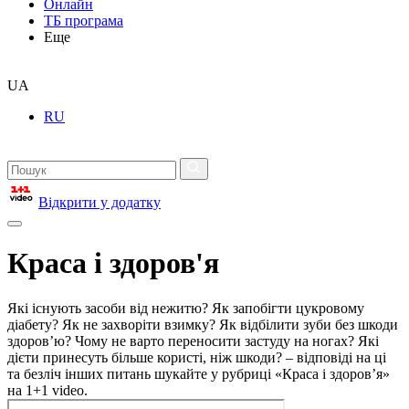
Онлайн
ТБ програма
Еще
UA
RU
Відкрити у додатку
Краса і здоров'я
Які існують засоби від нежитю? Як запобігти цукровому
діабету? Як не захворіти взимку? Як відбілити зуби без шкоди
здоров’ю? Чому не варто переносити застуду на ногах? Які
дієти принесуть більше користі, ніж шкоди? – відповіді на ці
та безліч інших питань шукайте у рубриці «Краса і здоров’я»
на 1+1 video.