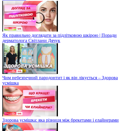
Як правильно доглядати за підлітковою шкірою | Поради
дерматолога Світлани Дячук
Чим небезпечний пародонтит і як він лікується – Здорова
усмішка
Здорова усмішка: яка різниця між брекетами і елайнерами