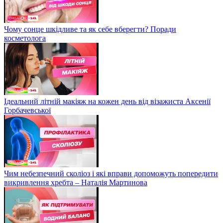
Чому сонце шкідливе та як себе вберегти? Поради
косметолога
Ідеальний літній макіяж на кожен день від візажиста Аксенії
Горбачевської
Чим небезпечний сколіоз і які вправи допоможуть попередити
викривлення хребта – Наталія Мартинова