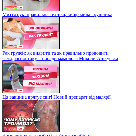
Миття рук: правильна техніка, вибір мила і рушника
Рак грудей: як виявити та як правильно проводити
самодіагностику – поради мамолога Миколи Анікуська
Ця вакцина врятує світ! Новий препарат від малярії
Чому виникає тромбоз і як йому запобігти