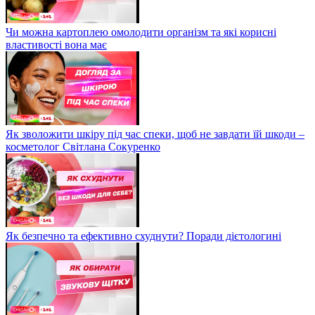
Чи можна картоплею омолодити організм та які корисні
властивості вона має
Як зволожити шкіру під час спеки, щоб не завдати їй шкоди –
косметолог Світлана Сокуренко
Як безпечно та ефективно схуднути? Поради дієтологині