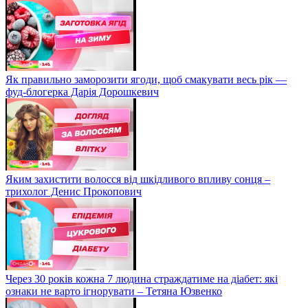
Як правильно заморозити ягоди, щоб смакувати весь рік —
фуд-блогерка Дарія Дорошкевич
Яким захистити волосся від шкідливого впливу сонця –
трихолог Денис Прокопович
Через 30 років кожна 7 людина страждатиме на діабет: які
ознаки не варто ігнорувати – Тетяна Юзвенко