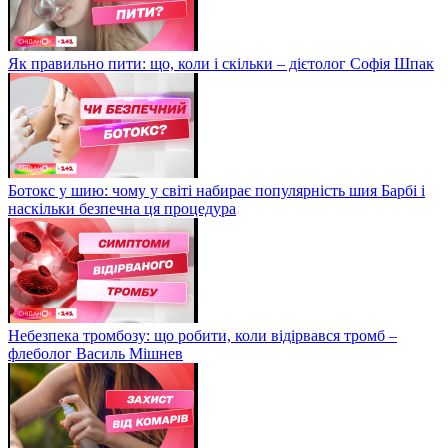
Як правильно пити: що, коли і скільки – дієтолог Софія Шпак
Ботокс у шию: чому у світі набирає популярність шия Барбі і
наскільки безпечна ця процедура
Небезпека тромбозу: що робити, коли відірвався тромб –
флеболог Василь Мішнев