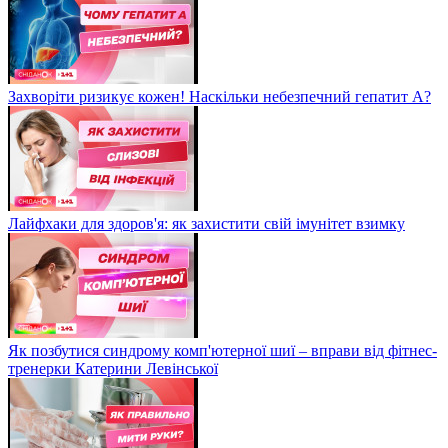
Захворіти ризикує кожен! Наскільки небезпечний гепатит А?
Лайфхаки для здоров'я: як захистити свій імунітет взимку
Як позбутися синдрому комп'ютерної шиї – вправи від фітнес-
тренерки Катерини Левінської