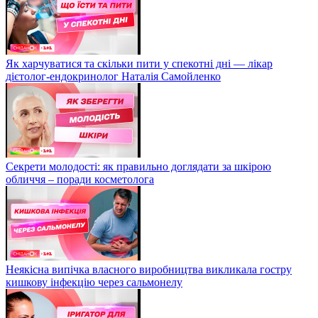
Як харчуватися та скільки пити у спекотні дні — лікар
дієтолог-ендокринолог Наталія Самойленко
Секрети молодості: як правильно доглядати за шкірою
обличчя – поради косметолога
Неякісна випічка власного виробництва викликала гостру
кишкову інфекцію через сальмонелу