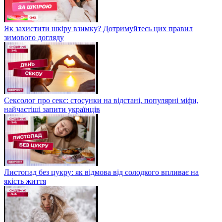
Як захистити шкіру взимку? Дотримуйтесь цих правил
зимового догляду
Сексолог про секс: стосунки на відстані, популярні міфи,
найчастіші запити українців
Листопад без цукру: як відмова від солодкого впливає на
якість життя