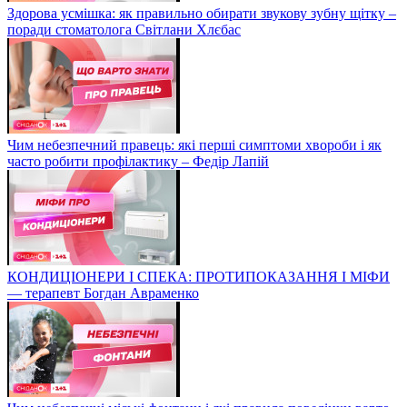
Здорова усмішка: як правильно обирати звукову зубну щітку –
поради стоматолога Світлани Хлєбас
Чим небезпечний правець: які перші симптоми хвороби і як
часто робити профілактику – Федір Лапій
КОНДИЦІОНЕРИ І СПЕКА: ПРОТИПОКАЗАННЯ І МІФИ
— терапевт Богдан Авраменко