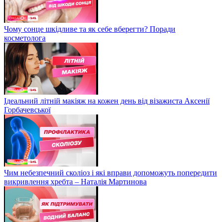
Чому сонце шкідливе та як себе вберегти? Поради
косметолога
Ідеальний літній макіяж на кожен день від візажиста Аксенії
Горбачевської
Чим небезпечний сколіоз і які вправи допоможуть попередити
викривлення хребта – Наталія Мартинова