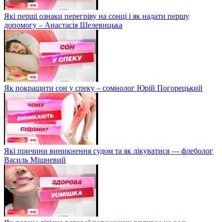
Які перші ознаки перегріву на сонці і як надати першу
допомогу – Анастасія Шелевицька
Як покращити сон у спеку – сомнолог Юрій Погорецький
Які причини виникнення судом та як лікуватися — флеболог
Василь Мішневий