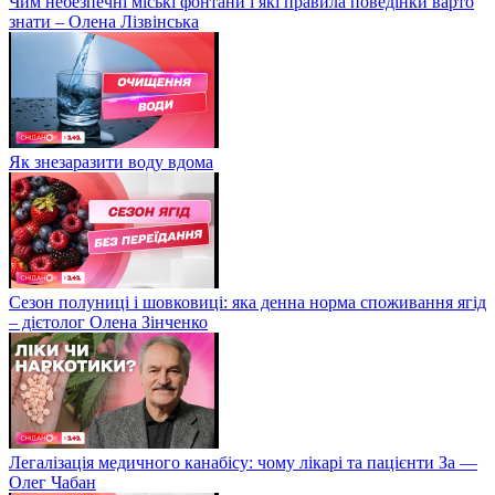
Чим небезпечні міські фонтани і які правила поведінки варто
знати – Олена Лізвінська
Як знезаразити воду вдома
Сезон полуниці і шовковиці: яка денна норма споживання ягід
– дієтолог Олена Зінченко
Легалізація медичного канабісу: чому лікарі та пацієнти За —
Олег Чабан