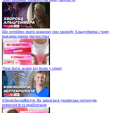
Що потрібно знати кожному про хворобу Альцгеймера і чому
важлива рання діагностика
Урок йоги: асани від болю у спині
#ЛюдиЗадляЖиття: Як змінилася українська ортопедія,
неврологія та реабілітація