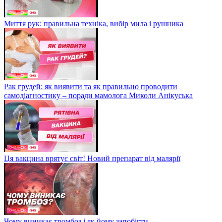
Миття рук: правильна техніка, вибір мила і рушника
Рак грудей: як виявити та як правильно проводити
самодіагностику – поради мамолога Миколи Анікуська
Ця вакцина врятує світ! Новий препарат від малярії
Чому виникає тромбоз і як йому запобігти