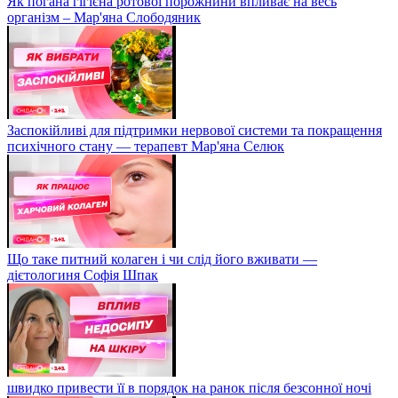
Як погана гігієна ротової порожнини впливає на весь
організм – Мар'яна Слободяник
Заспокійливі для підтримки нервової системи та покращення
психічного стану — терапевт Мар'яна Селюк
Що таке питний колаген і чи слід його вживати —
дієтологиня Софія Шпак
швидко привести її в порядок на ранок після безсонної ночі