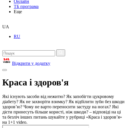
Онлайн
ТБ програма
Еще
UA
RU
Відкрити у додатку
Краса і здоров'я
Які існують засоби від нежитю? Як запобігти цукровому
діабету? Як не захворіти взимку? Як відбілити зуби без шкоди
здоров’ю? Чому не варто переносити застуду на ногах? Які
дієти принесуть більше користі, ніж шкоди? – відповіді на ці
та безліч інших питань шукайте у рубриці «Краса і здоров’я»
на 1+1 video.