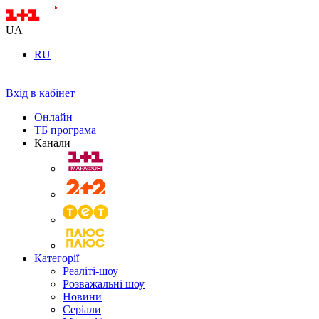
UA
RU
Вхід в кабінет
Онлайн
ТБ програма
Канали
Категорії
Реаліті-шоу
Розважальні шоу
Новини
Серіали