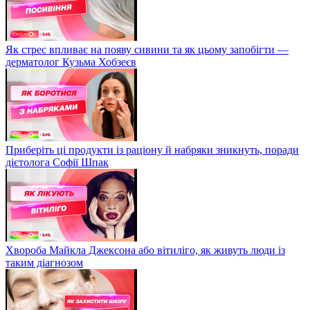
Як стрес впливає на появу сивини та як цьому запобігти —
дерматолог Кузьма Хобзеєв
Приберіть ці продукти із раціону й набряки зникнуть, поради
дієтолога Софії Шпак
Хвороба Майкла Джексона або вітиліго, як живуть люди із
таким діагнозом