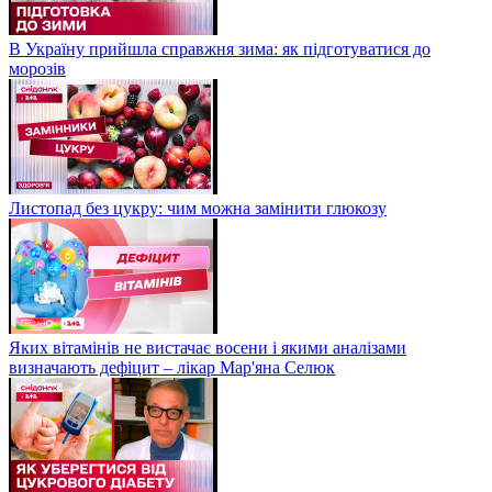
В Україну прийшла справжня зима: як підготуватися до
морозів
Листопад без цукру: чим можна замінити глюкозу
Яких вітамінів не вистачає восени і якими аналізами
визначають дефіцит – лікар Мар'яна Селюк