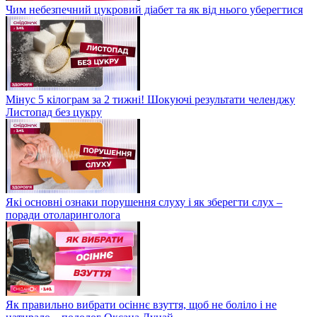
Чим небезпечний цукровий діабет та як від нього уберегтися
Мінус 5 кілограм за 2 тижні! Шокуючі результати челенджу
Листопад без цукру
Які основні ознаки порушення слуху і як зберегти слух –
поради отоларинголога
Як правильно вибрати осіннє взуття, щоб не боліло і не