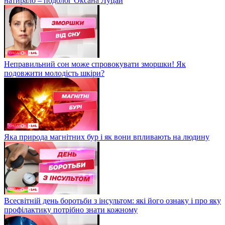
натирало – подолог Оксана Луцай
Неправильний сон може спровокувати зморшки! Як
подовжити молодість шкіри?
Яка природа магнітних бур і як вони впливають на людину
Всесвітній день боротьби з інсультом: які його ознаку і про яку
профілактику потрібно знати кожному