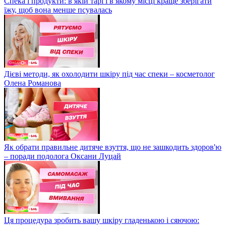
Спека і продукти: в якій тарі і в якому місці краще зберігати
їжу, щоб вона менше псувалась
Дієві методи, як охолодити шкіру під час спеки – косметолог
Олена Романова
Як обрати правильне дитяче взуття, що не зашкодить здоров'ю
– поради подолога Оксани Луцай
Ця процедура зробить вашу шкіру гладенькою і сяючою: