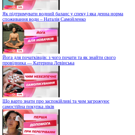
Як підтримувати водний баланс у спеку і яка денна норма
споживання води – Наталія Самойленко
Йога для початківців: з чого почати та як знайти свого
провідника — Катерина Левінська
Що варто знати про заспокійливі та чим загрожуює
самостійна покупка ліків