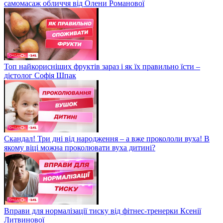
самомасаж обличчя від Олени Романової
Топ найкорисніших фруктів зараз і як їх правильно їсти –
дієтолог Софія Шпак
Скандал! Три дні від народження – а вже прокололи вуха! В
якому віці можна проколювати вуха дитині?
Вправи для нормалізації тиску від фітнес-тренерки Ксенії
Литвинової