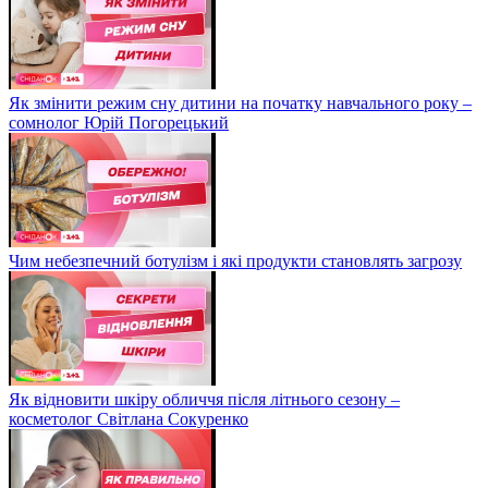
Як змінити режим сну дитини на початку навчального року –
сомнолог Юрій Погорецький
Чим небезпечний ботулізм і які продукти становлять загрозу
Як відновити шкіру обличчя після літнього сезону –
косметолог Світлана Сокуренко