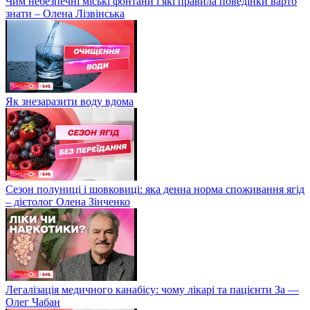
Чим небезпечні міські фонтани і які правила поведінки варто
знати – Олена Лізвінська
Як знезаразити воду вдома
Сезон полуниці і шовковиці: яка денна норма споживання ягід
– дієтолог Олена Зінченко
Легалізація медичного канабісу: чому лікарі та пацієнти За —
Олег Чабан