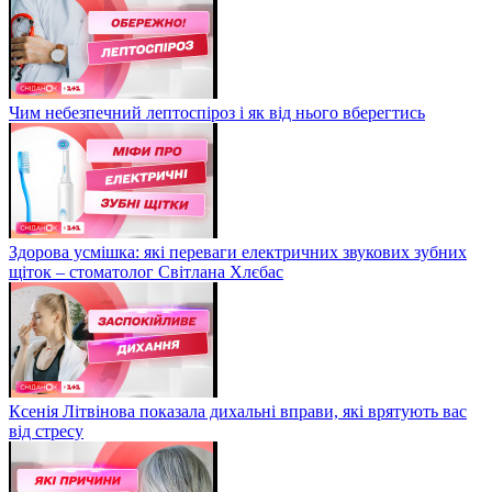
Чим небезпечний лептоспіроз і як від нього вберегтись
Здорова усмішка: які переваги електричних звукових зубних
щіток – стоматолог Світлана Хлєбас
Ксенія Літвінова показала дихальні вправи, які врятують вас
від стресу