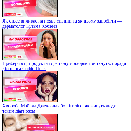
Як стрес впливає на появу сивини та як цьому запобігти —
дерматолог Кузьма Хобзеєв
Приберіть ці продукти із раціону й набряки зникнуть, поради
дієтолога Софії Шпак
Хвороба Майкла Джексона або вітиліго, як живуть люди із
таким діагнозом