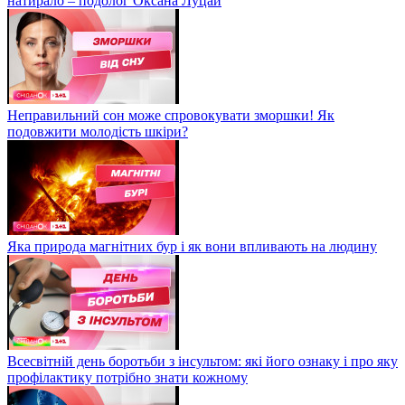
натирало – подолог Оксана Луцай
Неправильний сон може спровокувати зморшки! Як
подовжити молодість шкіри?
Яка природа магнітних бур і як вони впливають на людину
Всесвітній день боротьби з інсультом: які його ознаку і про яку
профілактику потрібно знати кожному