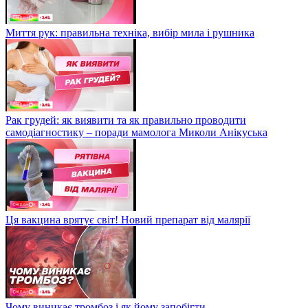
Миття рук: правильна техніка, вибір мила і рушника
Рак грудей: як виявити та як правильно проводити
самодіагностику – поради мамолога Миколи Анікуська
Ця вакцина врятує світ! Новий препарат від малярії
Чому виникає тромбоз і як йому запобігти