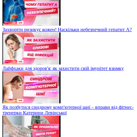
Захворіти ризикує кожен! Наскільки небезпечний гепатит А?
Лайфхаки для здоров'я: як захистити свій імунітет взимку
Як позбутися синдрому комп'ютерної шиї – вправи від фітнес-
тренерки Катерини Левінської