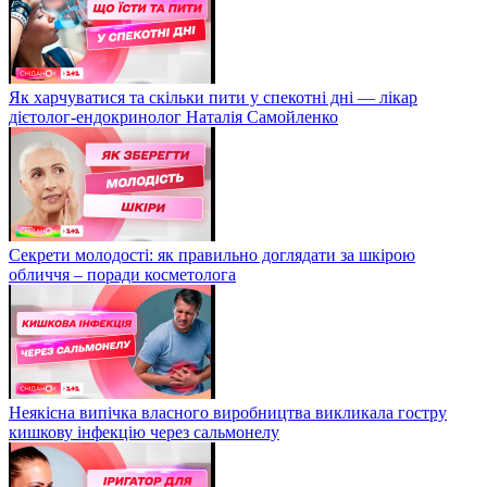
Як харчуватися та скільки пити у спекотні дні — лікар
дієтолог-ендокринолог Наталія Самойленко
Секрети молодості: як правильно доглядати за шкірою
обличчя – поради косметолога
Неякісна випічка власного виробництва викликала гостру
кишкову інфекцію через сальмонелу