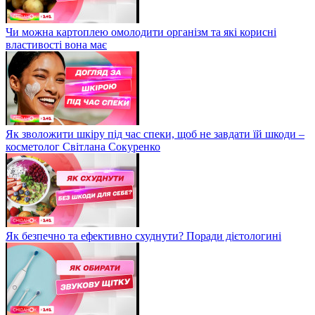
Чи можна картоплею омолодити організм та які корисні
властивості вона має
Як зволожити шкіру під час спеки, щоб не завдати їй шкоди –
косметолог Світлана Сокуренко
Як безпечно та ефективно схуднути? Поради дієтологині