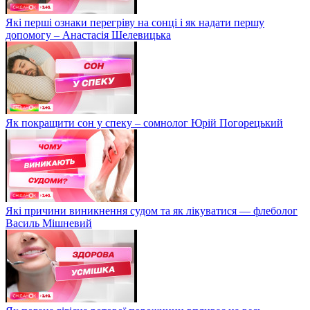
Які перші ознаки перегріву на сонці і як надати першу
допомогу – Анастасія Шелевицька
Як покращити сон у спеку – сомнолог Юрій Погорецький
Які причини виникнення судом та як лікуватися — флеболог
Василь Мішневий