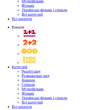
Мультфільми
Фільми
Українські фільми і серіали
Всі категорії
Всі проєкти
Канали
Категорії
Реаліті-шоу
Розважальні шоу
Новини
Серіали
Мультфільми
Фільми
Українські фільми і серіали
Всі категорії
Всі проєкти