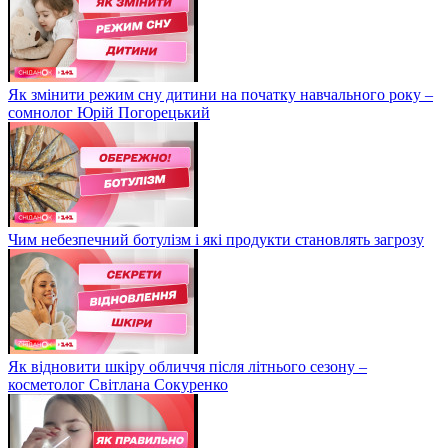
Як змінити режим сну дитини на початку навчального року –
сомнолог Юрій Погорецький
Чим небезпечний ботулізм і які продукти становлять загрозу
Як відновити шкіру обличчя після літнього сезону –
косметолог Світлана Сокуренко