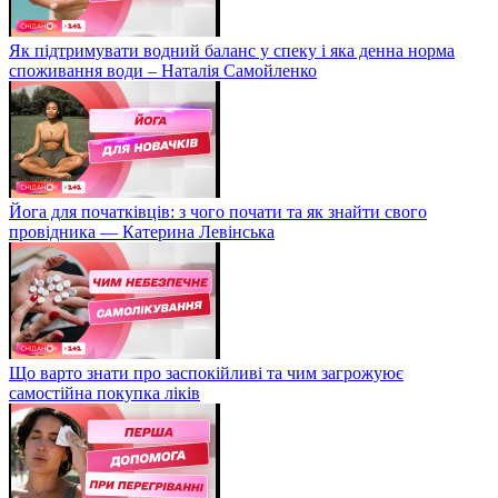
Як підтримувати водний баланс у спеку і яка денна норма
споживання води – Наталія Самойленко
Йога для початківців: з чого почати та як знайти свого
провідника — Катерина Левінська
Що варто знати про заспокійливі та чим загрожуює
самостійна покупка ліків