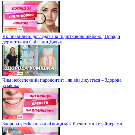
Як правильно доглядати за підлітковою шкірою | Поради
дерматолога Світлани Дячук
Чим небезпечний пародонтит і як він лікується – Здорова
усмішка
Здорова усмішка: яка різниця між брекетами і елайнерами