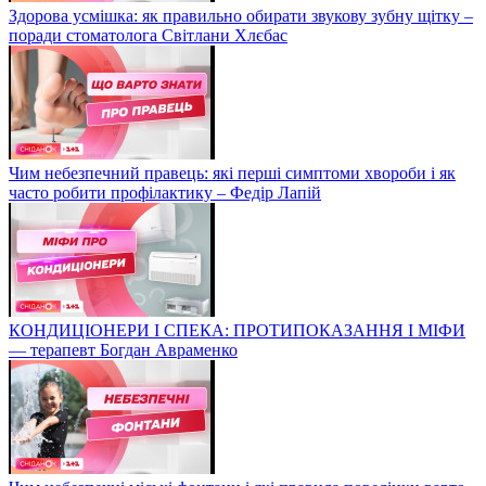
Здорова усмішка: як правильно обирати звукову зубну щітку –
поради стоматолога Світлани Хлєбас
Чим небезпечний правець: які перші симптоми хвороби і як
часто робити профілактику – Федір Лапій
КОНДИЦІОНЕРИ І СПЕКА: ПРОТИПОКАЗАННЯ І МІФИ
— терапевт Богдан Авраменко