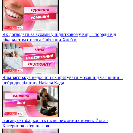
Як доглядати за зубами у підлітковому віці – поради від
лікаря-стоматолога Світлани Хлєбас
Чим загрожує недосип і як врятувати мозок під час війни –
нейродослідниця Наталя Кадя
5 асан, які збадьорять після безсонних ночей. Йога з
Катериною Левінською