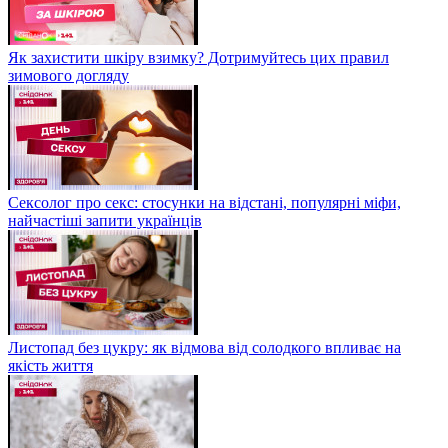
Як захистити шкіру взимку? Дотримуйтесь цих правил
зимового догляду
Сексолог про секс: стосунки на відстані, популярні міфи,
найчастіші запити українців
Листопад без цукру: як відмова від солодкого впливає на
якість життя