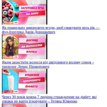
Як правильно заморозити ягоди, щоб смакувати весь рік —
фуд-блогерка Дарія Дорошкевич
Яким захистити волосся від шкідливого впливу сонця –
трихолог Денис Прокопович
Через 30 років кожна 7 людина страждатиме на діабет: які
ознаки не варто ігнорувати – Тетяна Юзвенко