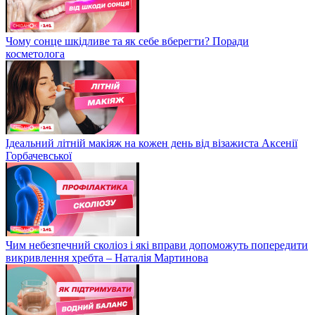
Чому сонце шкідливе та як себе вберегти? Поради
косметолога
Ідеальний літній макіяж на кожен день від візажиста Аксенії
Горбачевської
Чим небезпечний сколіоз і які вправи допоможуть попередити
викривлення хребта – Наталія Мартинова