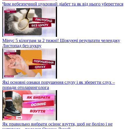
Чим небезпечний цукровий діабет та як від нього уберегтися
Мінус 5 кілограм за 2 тижні! Шокуючі результати челенджу
Листопад без цукру
Які основні ознаки порушення слуху і як зберегти слух –
поради отоларинголога
Як правильно вибрати осіннє взуття, щоб не боліло і не