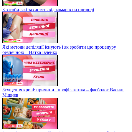
3 засоби, які захистять від комарів на природі
Які методи депіляції існують і як зробити цю процедуру
безпечною – Натка Івченко
Згущення крові: причини і профілактика – флеболог Василь
Мішнев