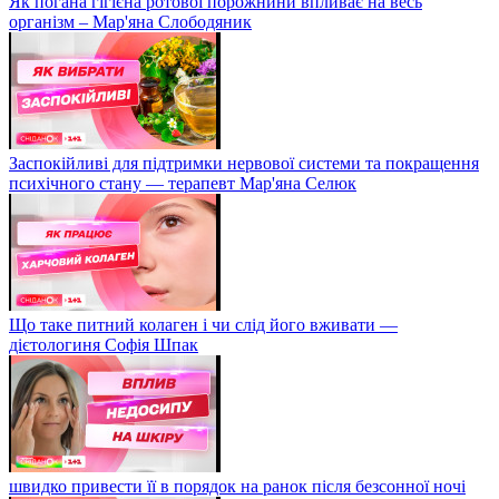
Як погана гігієна ротової порожнини впливає на весь
організм – Мар'яна Слободяник
Заспокійливі для підтримки нервової системи та покращення
психічного стану — терапевт Мар'яна Селюк
Що таке питний колаген і чи слід його вживати —
дієтологиня Софія Шпак
швидко привести її в порядок на ранок після безсонної ночі