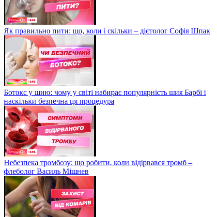
Як правильно пити: що, коли і скільки – дієтолог Софія Шпак
Ботокс у шию: чому у світі набирає популярність шия Барбі і
наскільки безпечна ця процедура
Небезпека тромбозу: що робити, коли відірвався тромб –
флеболог Василь Мішнев