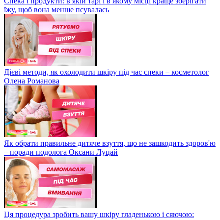
Спека і продукти: в якій тарі і в якому місці краще зберігати
їжу, щоб вона менше псувалась
Дієві методи, як охолодити шкіру під час спеки – косметолог
Олена Романова
Як обрати правильне дитяче взуття, що не зашкодить здоров'ю
– поради подолога Оксани Луцай
Ця процедура зробить вашу шкіру гладенькою і сяючою: