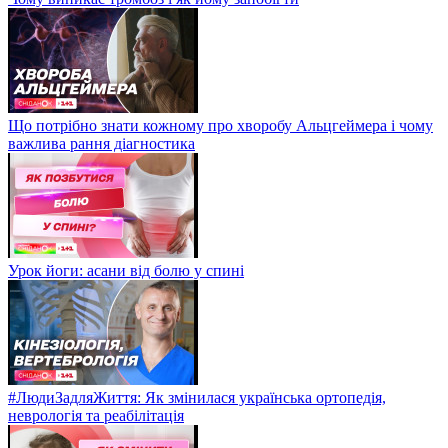
Що потрібно знати кожному про хворобу Альцгеймера і чому
важлива рання діагностика
Урок йоги: асани від болю у спині
#ЛюдиЗадляЖиття: Як змінилася українська ортопедія,
неврологія та реабілітація