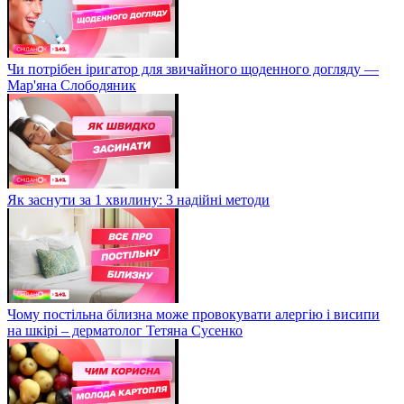
Чи потрібен іригатор для звичайного щоденного догляду —
Мар'яна Слободяник
Як заснути за 1 хвилину: 3 надійні методи
Чому постільна білизна може провокувати алергію і висипи
на шкірі – дерматолог Тетяна Сусенко