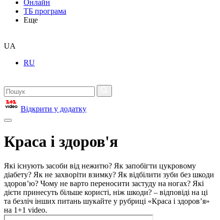
Онлайн
ТБ програма
Еще
UA
RU
Відкрити у додатку
Краса і здоров'я
Які існують засоби від нежитю? Як запобігти цукровому
діабету? Як не захворіти взимку? Як відбілити зуби без шкоди
здоров’ю? Чому не варто переносити застуду на ногах? Які
дієти принесуть більше користі, ніж шкоди? – відповіді на ці
та безліч інших питань шукайте у рубриці «Краса і здоров’я»
на 1+1 video.