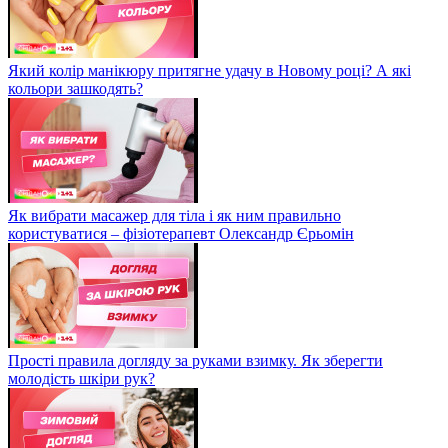
Який колір манікюру притягне удачу в Новому році? А які
кольори зашкодять?
Як вибрати масажер для тіла і як ним правильно
користуватися – фізіотерапевт Олександр Єрьомін
Прості правила догляду за руками взимку. Як зберегти
молодість шкіри рук?