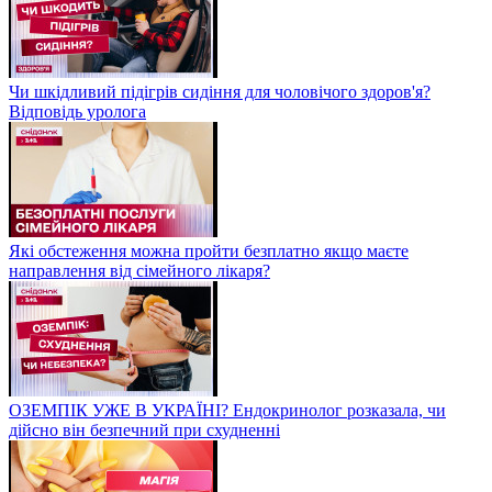
Чи шкідливий підігрів сидіння для чоловічого здоров'я?
Відповідь уролога
Які обстеження можна пройти безплатно якщо маєте
направлення від сімейного лікаря?
ОЗЕМПІК УЖЕ В УКРАЇНІ? Ендокринолог розказала, чи
дійсно він безпечний при схудненні