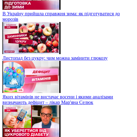
В Україну прийшла справжня зима: як підготуватися до
морозів
Листопад без цукру: чим можна замінити глюкозу
Яких вітамінів не вистачає восени і якими аналізами
визначають дефіцит – лікар Мар'яна Селюк