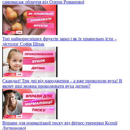
самомасаж обличчя від Олени Романової
Топ найкорисніших фруктів зараз і як їх правильно їсти –
дієтолог Софія Шпак
Скандал! Три дні від народження – а вже прокололи вуха! В
якому віці можна проколювати вуха дитині?
Вправи для нормалізації тиску від фітнес-тренерки Ксенії
Литвинової