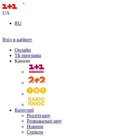
UA
RU
Вхід в кабінет
Онлайн
ТБ програма
Канали
Категорії
Реаліті-шоу
Розважальні шоу
Новини
Серіали