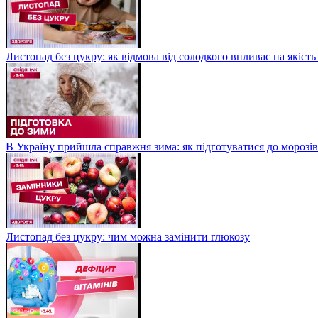
Листопад без цукру: як відмова від солодкого впливає на якість
В Україну прийшла справжня зима: як підготуватися до морозів
Листопад без цукру: чим можна замінити глюкозу