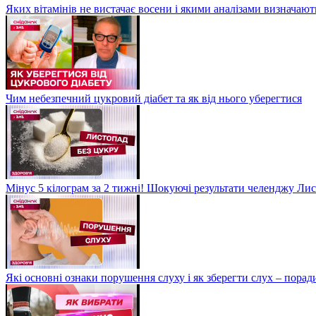
Яких вітамінів не вистачає восени і якими аналізами визначают
Чим небезпечний цукровий діабет та як від нього уберегтися
Мінус 5 кілограм за 2 тижні! Шокуючі результати челенджу Лис
Які основні ознаки порушення слуху і як зберегти слух – пора