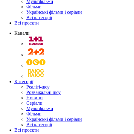
Мультфільми
Фільми
Українські фільми і серіали
Всі категорії
Всі проєкти
Канали
Категорії
Реаліті-шоу
Розважальні шоу
Новини
Серіали
Мультфільми
Фільми
Українські фільми і серіали
Всі категорії
Всі проєкти