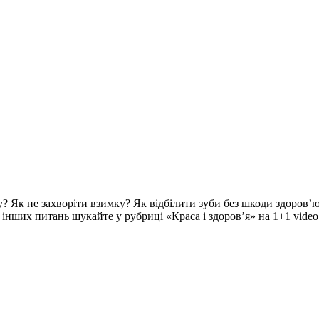
? Як не захворіти взимку? Як відбілити зуби без шкоди здоров’ю
ч інших питань шукайте у рубриці «Краса і здоров’я» на 1+1 video