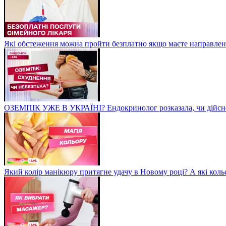
Які обстеження можна пройти безплатно якщо маєте направленн
ОЗЕМПІК УЖЕ В УКРАЇНІ? Ендокринолог розказала, чи дійсно
Який колір манікюру притягне удачу в Новому році? А які коль