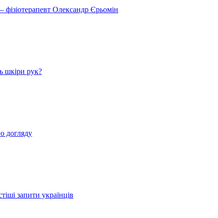
 – фізіотерапевт Олександр Єрьомін
ь шкіри рук?
о догляду
стіші запити українців