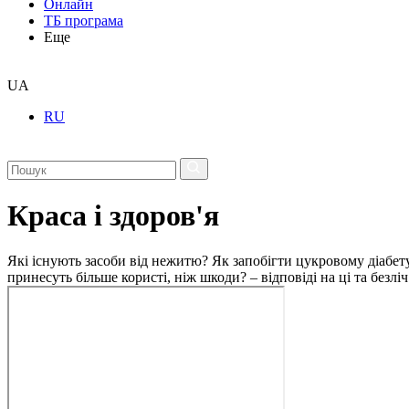
Онлайн
ТБ програма
Еще
UA
RU
Краса і здоров'я
Які існують засоби від нежитю? Як запобігти цукровому діабету
принесуть більше користі, ніж шкоди? – відповіді на ці та безлі