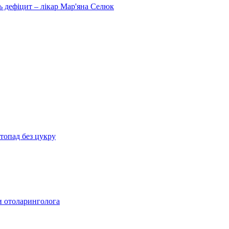
ь дефіцит – лікар Мар'яна Селюк
топад без цукру
ди отоларинголога