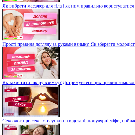
Як вибрати масажер для тіла і як ним правильно користуватися
Прості правила догляду за руками взимку. Як зберегти молодіст
Як захистити шкіру взимку? Дотримуйтесь цих правил зимовог
Сексолог про секс: стосунки на відстані, популярні міфи, найча