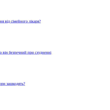
я від сімейного лікаря?
 він безпечний при схудненні
ори зашкодять?