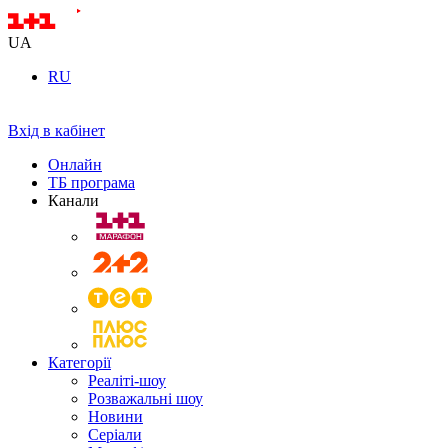
UA
RU
Вхід в кабінет
Онлайн
ТБ програма
Канали
Категорії
Реаліті-шоу
Розважальні шоу
Новини
Серіали