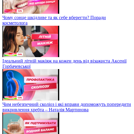
Чому сонце шкідливе та як себе вберегти? Поради
косметолога
Ідеальний літній макіяж на кожен день від візажиста Аксенії
Горбачевської
Чим небезпечний сколіоз і які вправи допоможуть попередити
викривлення хребта – Наталія Мартинова