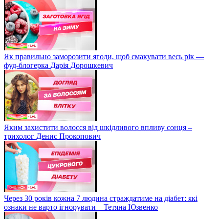
Як правильно заморозити ягоди, щоб смакувати весь рік —
фуд-блогерка Дарія Дорошкевич
Яким захистити волосся від шкідливого впливу сонця –
трихолог Денис Прокопович
Через 30 років кожна 7 людина страждатиме на діабет: які
ознаки не варто ігнорувати – Тетяна Юзвенко