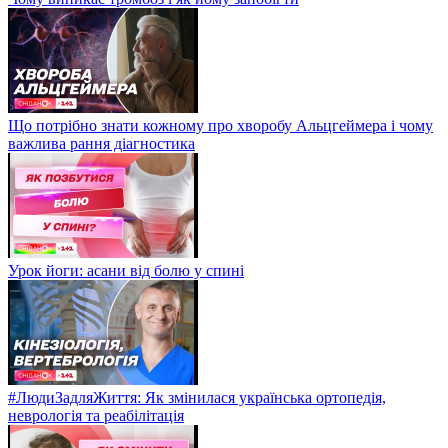
Що потрібно знати кожному про хворобу Альцгеймера і чому
важлива рання діагностика
Урок йоги: асани від болю у спині
#ЛюдиЗадляЖиття: Як змінилася українська ортопедія,
неврологія та реабілітація