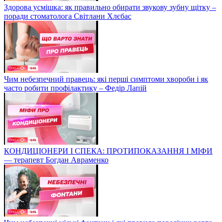
Здорова усмішка: як правильно обирати звукову зубну щітку –
поради стоматолога Світлани Хлєбас
Чим небезпечний правець: які перші симптоми хвороби і як
часто робити профілактику – Федір Лапій
КОНДИЦІОНЕРИ І СПЕКА: ПРОТИПОКАЗАННЯ І МІФИ
— терапевт Богдан Авраменко