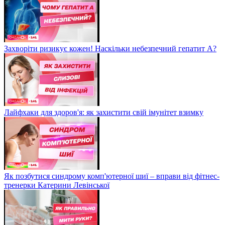
Захворіти ризикує кожен! Наскільки небезпечний гепатит А?
Лайфхаки для здоров'я: як захистити свій імунітет взимку
Як позбутися синдрому комп'ютерної шиї – вправи від фітнес-
тренерки Катерини Левінської