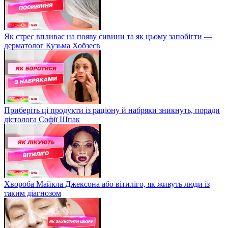
Як стрес впливає на появу сивини та як цьому запобігти —
дерматолог Кузьма Хобзеєв
Приберіть ці продукти із раціону й набряки зникнуть, поради
дієтолога Софії Шпак
Хвороба Майкла Джексона або вітиліго, як живуть люди із
таким діагнозом