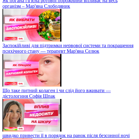
Як погана гігієна ротової порожнини впливає на весь
організм – Мар'яна Слободяник
Заспокійливі для підтримки нервової системи та покращення
психічного стану — терапевт Мар'яна Селюк
Що таке питний колаген і чи слід його вживати —
дієтологиня Софія Шпак
швидко привести її в порядок на ранок після безсонної ночі