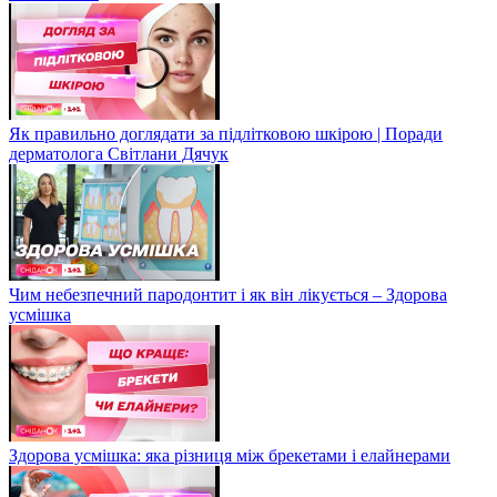
Як правильно доглядати за підлітковою шкірою | Поради
дерматолога Світлани Дячук
Чим небезпечний пародонтит і як він лікується – Здорова
усмішка
Здорова усмішка: яка різниця між брекетами і елайнерами