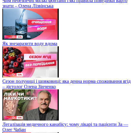
Чим небезпечні міські фонтани і які правила поведінки варто
знати – Олена Лізвінська
Як знезаразити воду вдома
Сезон полуниці і шовковиці: яка денна норма споживання ягід
– дієтолог Олена Зінченко
Легалізація медичного канабісу: чому лікарі та пацієнти За —
Олег Чабан