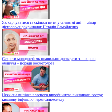
Як харчуватися та скільки пити у спекотні дні — лікар
дієтолог-ендокринолог Наталія Самойленко
Секрети молодості: як правильно доглядати за шкірою
обличчя – поради косметолога
Неякісна випічка власного виробництва викликала гостру
кишкову інфекцію через сальмонелу