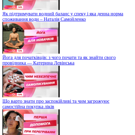
Як підтримувати водний баланс у спеку і яка денна норма
споживання води – Наталія Самойленко
Йога для початківців: з чого почати та як знайти свого
провідника — Катерина Левінська
Що варто знати про заспокійливі та чим загрожуює
самостійна покупка ліків