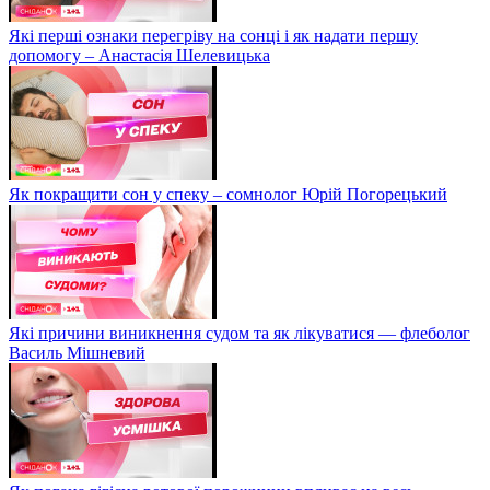
Які перші ознаки перегріву на сонці і як надати першу
допомогу – Анастасія Шелевицька
Як покращити сон у спеку – сомнолог Юрій Погорецький
Які причини виникнення судом та як лікуватися — флеболог
Василь Мішневий