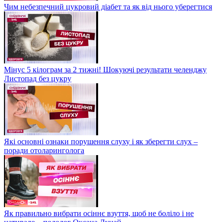
Чим небезпечний цукровий діабет та як від нього уберегтися
Мінус 5 кілограм за 2 тижні! Шокуючі результати челенджу
Листопад без цукру
Які основні ознаки порушення слуху і як зберегти слух –
поради отоларинголога
Як правильно вибрати осіннє взуття, щоб не боліло і не