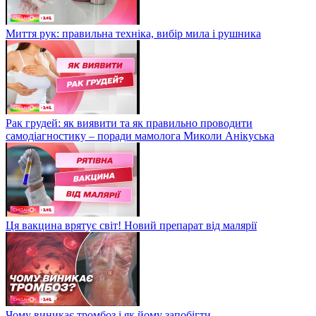
Миття рук: правильна техніка, вибір мила і рушника
Рак грудей: як виявити та як правильно проводити
самодіагностику – поради мамолога Миколи Анікуська
Ця вакцина врятує світ! Новий препарат від малярії
Чому виникає тромбоз і як йому запобігти