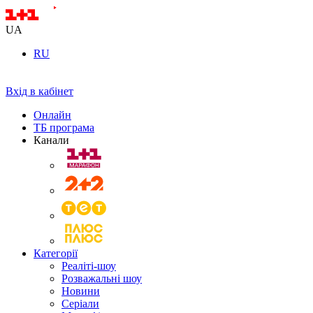
UA
RU
Вхід в кабінет
Онлайн
ТБ програма
Канали
Категорії
Реаліті-шоу
Розважальні шоу
Новини
Серіали