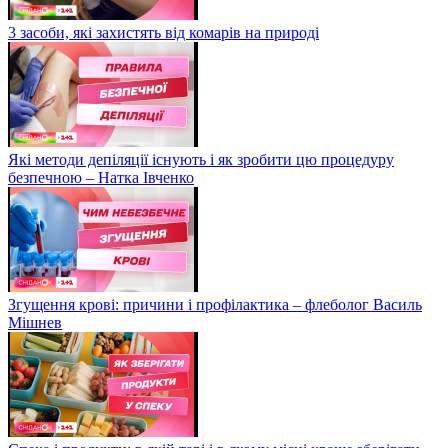
3 засоби, які захистять від комарів на природі
Які методи депіляції існують і як зробити цю процедуру
безпечною – Натка Івченко
Згущення крові: причини і профілактика – флеболог Василь
Мішнев