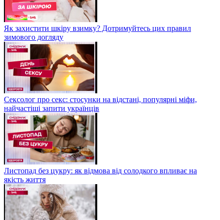
Як захистити шкіру взимку? Дотримуйтесь цих правил
зимового догляду
Сексолог про секс: стосунки на відстані, популярні міфи,
найчастіші запити українців
Листопад без цукру: як відмова від солодкого впливає на
якість життя