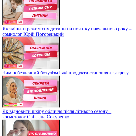
Як змінити режим сну дитини на початку навчального року –
сомнолог Юрій Погорецький
Чим небезпечний ботулізм і які продукти становлять загрозу
Як відновити шкіру обличчя після літнього сезону –
косметолог Світлана Сокуренко