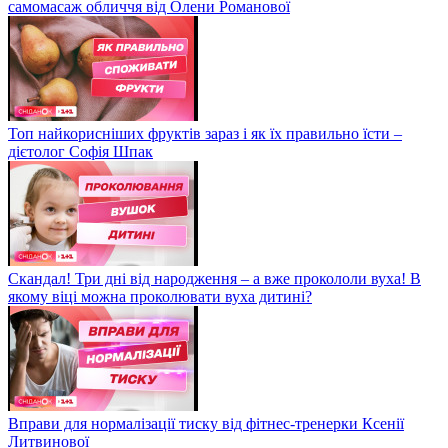
самомасаж обличчя від Олени Романової
Топ найкорисніших фруктів зараз і як їх правильно їсти –
дієтолог Софія Шпак
Скандал! Три дні від народження – а вже прокололи вуха! В
якому віці можна проколювати вуха дитині?
Вправи для нормалізації тиску від фітнес-тренерки Ксенії
Литвинової