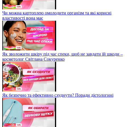
Чи можна картоплею омолодити організм та які корисні
властивості вона має
Як зволожити шкіру під час спеки, щоб не завдати їй шкоди –
косметолог Світлана Сокуренко
Як безпечно та ефективно схуднути? Поради дієтологині