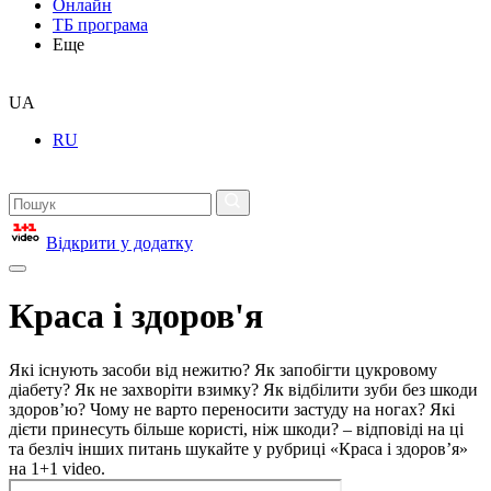
Онлайн
ТБ програма
Еще
UA
RU
Відкрити у додатку
Краса і здоров'я
Які існують засоби від нежитю? Як запобігти цукровому
діабету? Як не захворіти взимку? Як відбілити зуби без шкоди
здоров’ю? Чому не варто переносити застуду на ногах? Які
дієти принесуть більше користі, ніж шкоди? – відповіді на ці
та безліч інших питань шукайте у рубриці «Краса і здоров’я»
на 1+1 video.