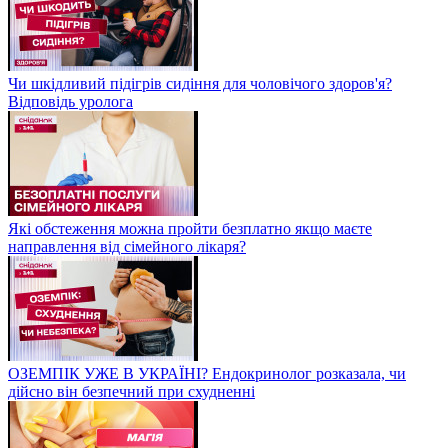
Чи шкідливий підігрів сидіння для чоловічого здоров'я?
Відповідь уролога
Які обстеження можна пройти безплатно якщо маєте
направлення від сімейного лікаря?
ОЗЕМПІК УЖЕ В УКРАЇНІ? Ендокринолог розказала, чи
дійсно він безпечний при схудненні