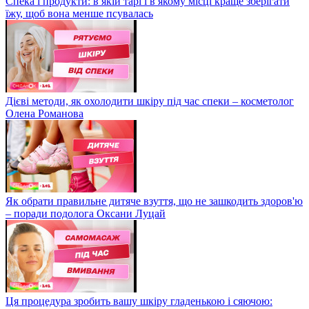
Спека і продукти: в якій тарі і в якому місці краще зберігати
їжу, щоб вона менше псувалась
Дієві методи, як охолодити шкіру під час спеки – косметолог
Олена Романова
Як обрати правильне дитяче взуття, що не зашкодить здоров'ю
– поради подолога Оксани Луцай
Ця процедура зробить вашу шкіру гладенькою і сяючою: