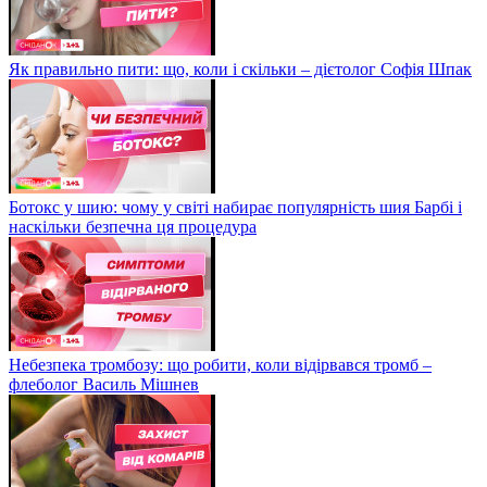
Як правильно пити: що, коли і скільки – дієтолог Софія Шпак
Ботокс у шию: чому у світі набирає популярність шия Барбі і
наскільки безпечна ця процедура
Небезпека тромбозу: що робити, коли відірвався тромб –
флеболог Василь Мішнев