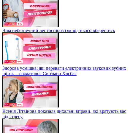
Чим небезпечний лептоспіроз і як від нього вберегтись
Здорова усмішка: які переваги електричних звукових зубних
щіток – стоматолог Світлана Хлєбас
Ксенія Літвінова показала дихальні вправи, які врятують вас
від стресу