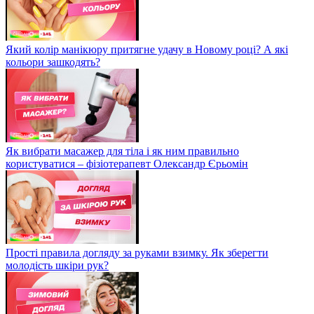
Який колір манікюру притягне удачу в Новому році? А які
кольори зашкодять?
Як вибрати масажер для тіла і як ним правильно
користуватися – фізіотерапевт Олександр Єрьомін
Прості правила догляду за руками взимку. Як зберегти
молодість шкіри рук?