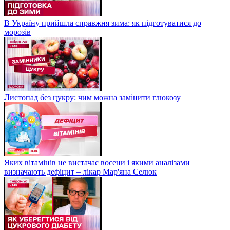
В Україну прийшла справжня зима: як підготуватися до
морозів
Листопад без цукру: чим можна замінити глюкозу
Яких вітамінів не вистачає восени і якими аналізами
визначають дефіцит – лікар Мар'яна Селюк