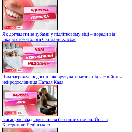
Як доглядати за зубами у підлітковому віці – поради від
лікаря-стоматолога Світлани Хлєбас
Чим загрожує недосип і як врятувати мозок під час війни –
нейродослідниця Наталя Кадя
5 асан, які збадьорять після безсонних ночей. Йога з
Катериною Левінською