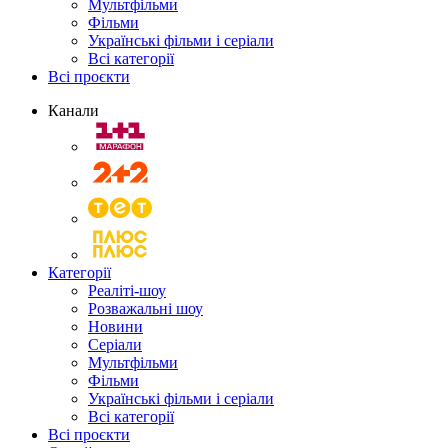
Мультфільми
Фільми
Українські фільми і серіали
Всі категорії
Всі проєкти
Канали
Категорії
Реаліті-шоу
Розважальні шоу
Новини
Серіали
Мультфільми
Фільми
Українські фільми і серіали
Всі категорії
Всі проєкти