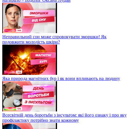
натирало – подолог Оксана Луцай
Неправильний сон може спровокувати зморшки! Як
подовжити молодість шкіри?
Яка природа магнітних бур і як вони впливають на людину
Всесвітній день боротьби з інсультом: які його ознаку і про яку
профілактику потрібно знати кожному