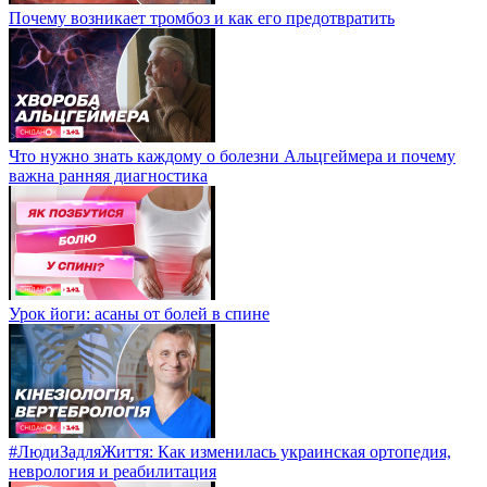
Почему возникает тромбоз и как его предотвратить
Что нужно знать каждому о болезни Альцгеймера и почему
важна ранняя диагностика
Урок йоги: асаны от болей в спине
#ЛюдиЗадляЖиття: Как изменилась украинская ортопедия,
неврология и реабилитация