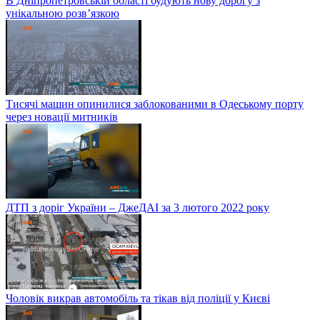
В Дніпропетровській області будують нову дорогу з
унікальною розв’язкою
Тисячі машин опинилися заблокованими в Одеському порту
через новації митників
ДТП з доріг України – ДжеДАІ за 3 лютого 2022 року
Чоловік викрав автомобіль та тікав від поліції у Києві