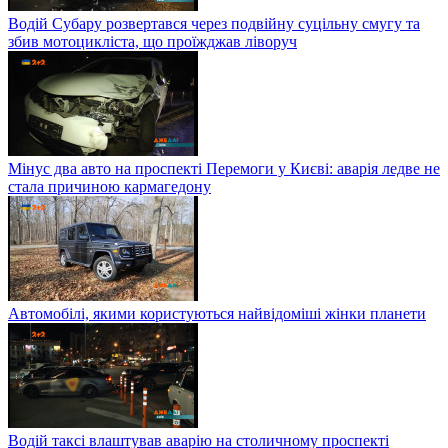
Водій Субару розвертався через подвійну суцільну смугу та
збив мотоцикліста, що проїжджав ліворуч
Мінус два авто на проспекті Перемоги у Києві: аварія ледве не
стала причиною кармагедону
Автомобілі, якими користуються найвідоміші жінки планети
Водій таксі влаштував аварію на столичному проспекті