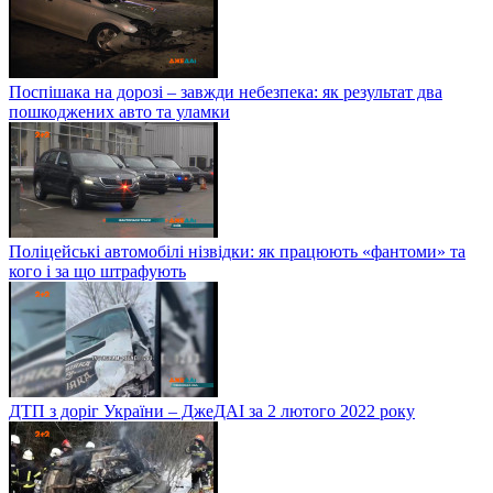
Поспішака на дорозі – завжди небезпека: як результат два
пошкоджених авто та уламки
Поліцейські автомобілі нізвідки: як працюють «фантоми» та
кого і за що штрафують
ДТП з доріг України – ДжеДАІ за 2 лютого 2022 року