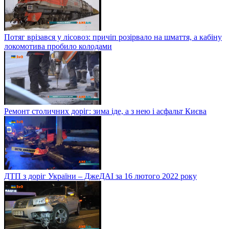
Потяг врізався у лісовоз: причіп розірвало на шмаття, а кабіну
локомотива пробило колодами
Ремонт столичних доріг: зима іде, а з нею і асфальт Києва
ДТП з доріг України – ДжеДАІ за 16 лютого 2022 року