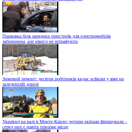
Парковка біля зарядних пристроїв для електромобілів
заборонена, але нікого не штрафують
Зимовий ремонт: десяток робітників кидає асфальт у ями на
заледенілій дорозі
Українці на ралі в Монте-Карло: чотири екіпажі фінішували –
серед них є навіть призове місце