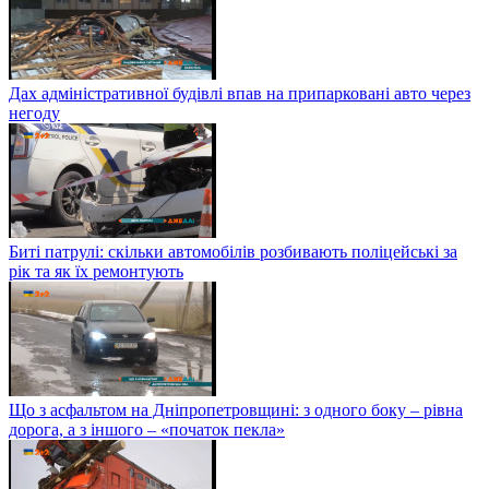
Дах адміністративної будівлі впав на припарковані авто через
негоду
Биті патрулі: скільки автомобілів розбивають поліцейські за
рік та як їх ремонтують
Що з асфальтом на Дніпропетровщині: з одного боку – рівна
дорога, а з іншого – «початок пекла»