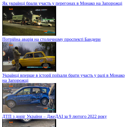
Як українці брали участь у перегонах в Монако на Запорожці
Потрійна аварія на столичному проспекті Бандери
Українці вперше в історії поїхали брати участь у ралі в Монако
на Запорожці
ДТП з доріг України – ДжеДАІ за 9 лютого 2022 року