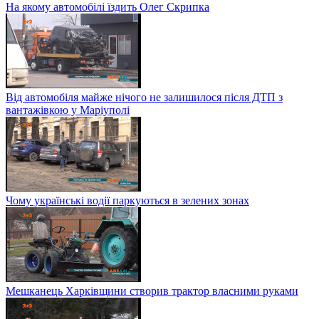
На якому автомобілі їздить Олег Скрипка
Від автомобіля майже нічого не залишилося після ДТП з
вантажівкою у Маріуполі
Чому українські водії паркуються в зелених зонах
Мешканець Харківщини створив трактор власними руками