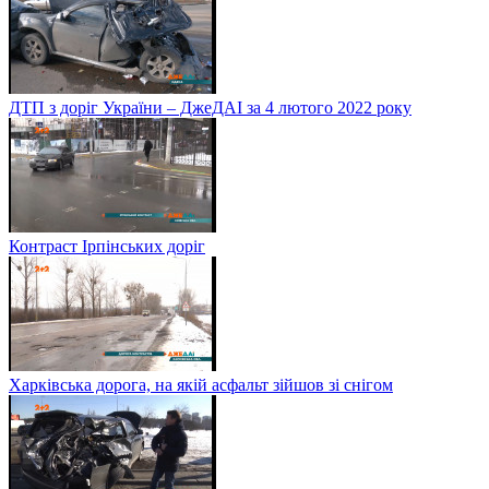
ДТП з доріг України – ДжеДАІ за 4 лютого 2022 року
Контраст Ірпінських доріг
Харківська дорога, на якій асфальт зійшов зі снігом