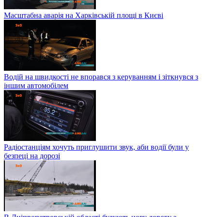
Масштабна аварія на Харківській площі в Києві
Водій на швидкості не впорався з керуванням і зіткнувся з
іншим автомобілем
Радіостанціям хочуть приглушити звук, аби водії були у
безпеці на дорозі