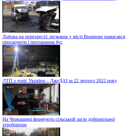
Лобова на перехресті: легковик у місті Вишневе намагався
проскочити і протаранив бус
ДТП з доріг України – ДжеДАІ за 22 лютого 2022 року
На Черкащині формують сільський загін добровільної
тероборони