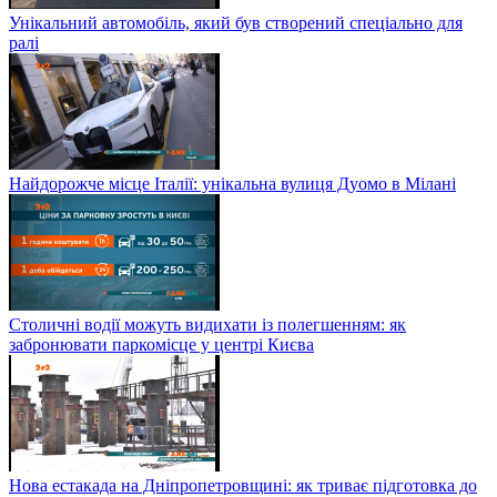
Унікальний автомобіль, який був створений спеціально для
ралі
Найдорожче місце Італії: унікальна вулиця Дуомо в Мілані
Столичні водії можуть видихати із полегшенням: як
забронювати паркомісце у центрі Києва
Нова естакада на Дніпропетровщині: як триває підготовка до