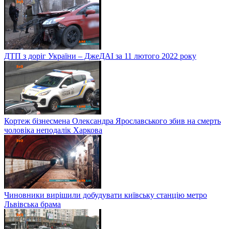
ДТП з доріг України – ДжеДАІ за 11 лютого 2022 року
Кортеж бізнесмена Олександра Ярославського збив на смерть
чоловіка неподалік Харкова
Чиновники вирішили добудувати київську станцію метро
Львівська брама