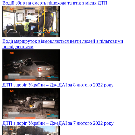
Водій збив на смерть пішохода та втік з місця ДТП
Водії маршруток відмовляються везти людей з пільговими
посвідченнями
ДТП з доріг України – ДжеДАІ за 8 лютого 2022 року
ДТП з доріг України – ДжеДАІ за 7 лютого 2022 року