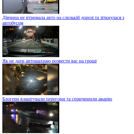
Дівчина не втримала авто на слизькій дорозі та зіткнулася з
автобусом
Як не дати автошахраю розвести вас на гроші
Блогери влаштували перегони та спричинили аварію