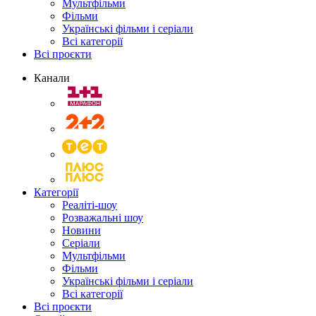
Мультфільми
Фільми
Українські фільми і серіали
Всі категорії
Всі проєкти
Канали
Категорії
Реаліті-шоу
Розважальні шоу
Новини
Серіали
Мультфільми
Фільми
Українські фільми і серіали
Всі категорії
Всі проєкти