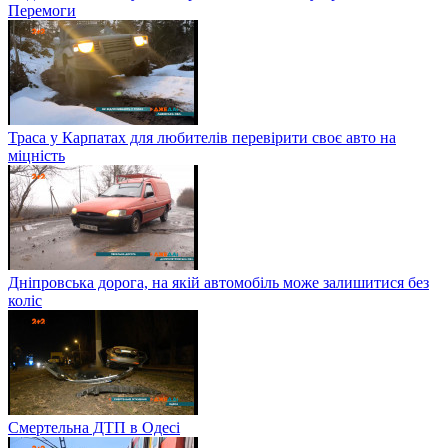
Перемоги
Траса у Карпатах для любителів перевірити своє авто на
міцність
Дніпровська дорога, на якій автомобіль може залишитися без
коліс
Смертельна ДТП в Одесі