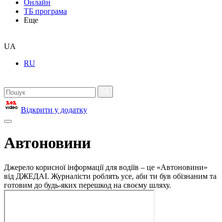
Онлайн
ТБ програма
Еще
UA
RU
Відкрити у додатку
Автоновини
Джерело корисної інформації для водіїв – це «Автоновини»
від ДЖЕДАІ. Журналісти роблять усе, аби ти був обізнаним та
готовим до будь-яких перешкод на своєму шляху.