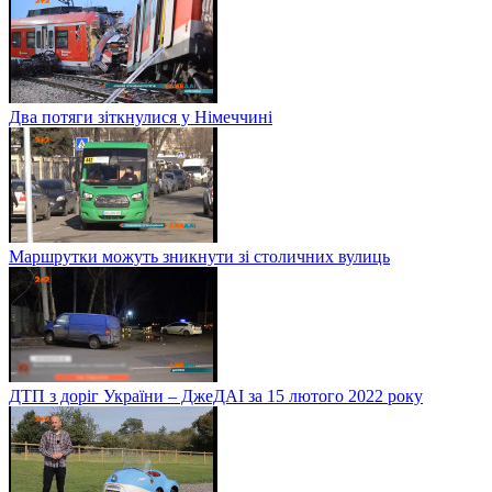
Два потяги зіткнулися у Німеччині
Маршрутки можуть зникнути зі столичних вулиць
ДТП з доріг України – ДжеДАІ за 15 лютого 2022 року