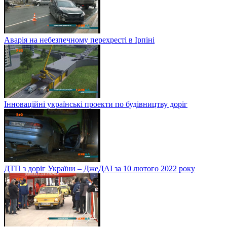
Аварія на небезпечному перехресті в Ірпіні
Інноваційні українські проекти по будівництву доріг
ДТП з доріг України – ДжеДАІ за 10 лютого 2022 року