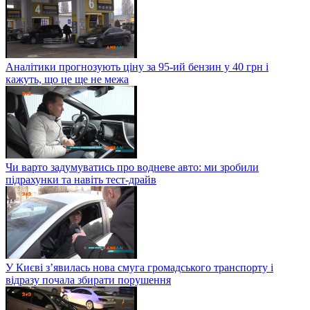
Аналітики прогнозують ціну за 95-ий бензин у 40 грн і
кажуть, що це ще не межа
Чи варто задумуватись про водневе авто: ми зробили
підрахунки та навіть тест-драйв
У Києві з’явилась нова смуга громадського транспорту і
відразу почала збирати порушення