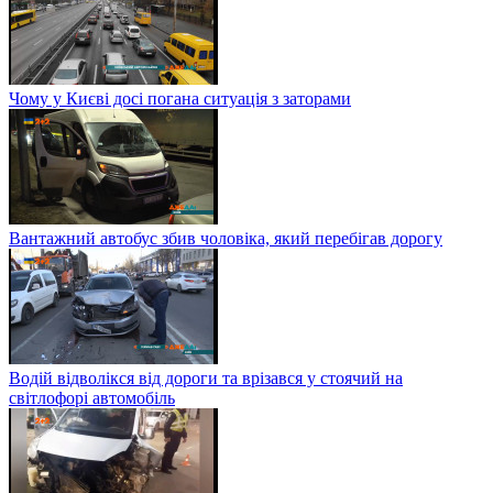
Чому у Києві досі погана ситуація з заторами
Вантажний автобус збив чоловіка, який перебігав дорогу
Водій відволікся від дороги та врізався у стоячий на
світлофорі автомобіль