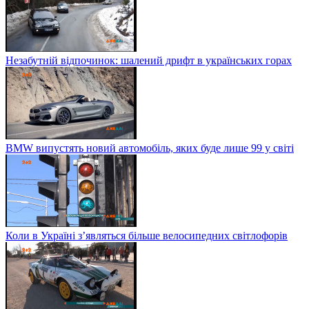
Незабутній відпочинок: шалений дрифт в українських горах
BMW випустять новий автомобіль, яких буде лише 99 у світі
Коли в Україні з’являться більше велосипедних світлофорів