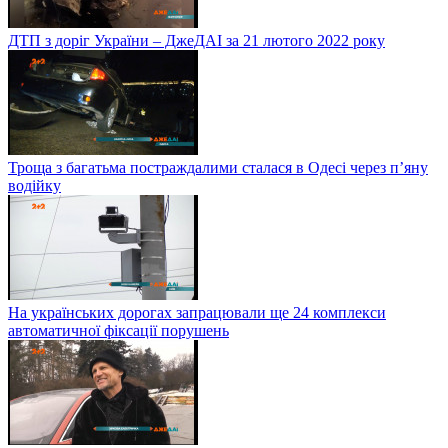
ДТП з доріг України – ДжеДАІ за 21 лютого 2022 року
Троща з багатьма постраждалими сталася в Одесі через п’яну
водійку
На українських дорогах запрацювали ще 24 комплекси
автоматичної фіксації порушень