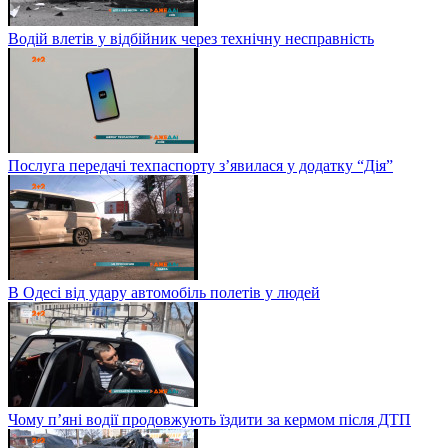
Водій влетів у відбійник через технічну несправність
Послуга передачі техпаспорту з’явилася у додатку “Дія”
В Одесі від удару автомобіль полетів у людей
Чому п’яні водії продовжують їздити за кермом після ДТП