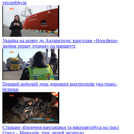
тролейбусів
Україна на шляху до Антарктиди: криголам «Ноосфера»
зробив першу зупинку на маршруті
Перший робочий день дорожніх контролерів укр-транс-
безпеки
Страшне зіткнення вантажівки та мікроавтобуса на трасі
Одеса – Миколаїв: троє людей загинуло