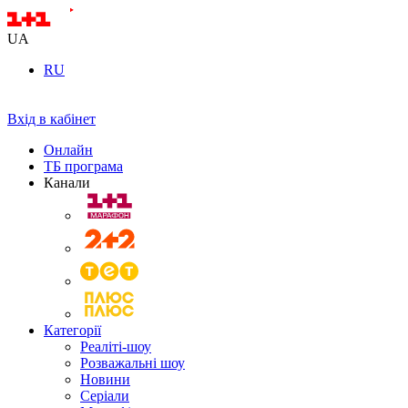
UA
RU
Вхід в кабінет
Онлайн
ТБ програма
Канали
Категорії
Реаліті-шоу
Розважальні шоу
Новини
Серіали