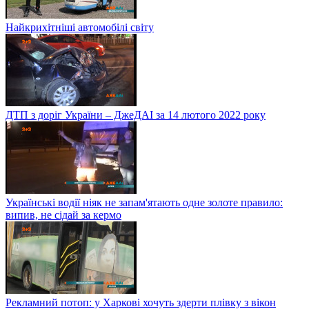
Найкрихітніші автомобілі світу
ДТП з доріг України – ДжеДАІ за 14 лютого 2022 року
Українські водії ніяк не запам'ятають одне золоте правило:
випив, не сідай за кермо
Рекламний потоп: у Харкові хочуть здерти плівку з вікон