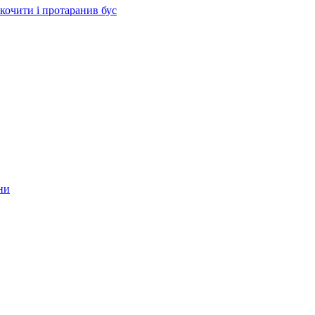
скочити і протаранив бус
ни