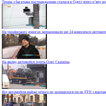
Троща з багатьма постраждалими сталася в Одесі через п’яну в
На українських дорогах запрацювали ще 24 комплекси автомати
На якому автомобілі їздить Олег Скрипка
Від автомобіля майже нічого не залишилося після ДТП з ванта