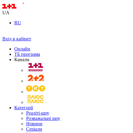
UA
RU
Вхід в кабінет
Онлайн
ТБ програма
Канали
Категорії
Реаліті-шоу
Розважальні шоу
Новини
Серіали