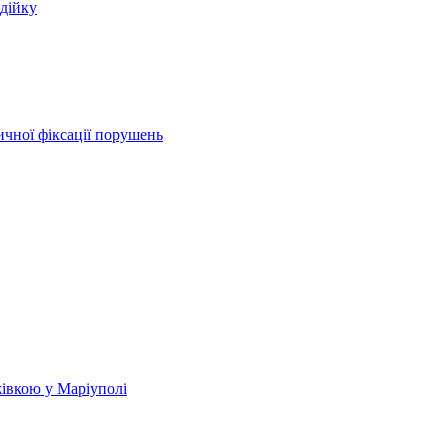
одійку
чної фіксації порушень
жівкою у Маріуполі