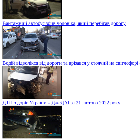
Вантажний автобус збив чоловіка, який перебігав дорогу
Водій відволікся від дороги та врізався у стоячий на світлофорі
ДТП з доріг України – ДжеДАІ за 21 лютого 2022 року