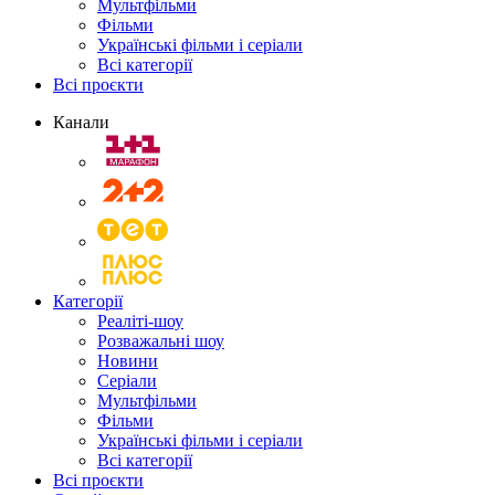
Мультфільми
Фільми
Українські фільми і серіали
Всі категорії
Всі проєкти
Канали
Категорії
Реаліті-шоу
Розважальні шоу
Новини
Серіали
Мультфільми
Фільми
Українські фільми і серіали
Всі категорії
Всі проєкти