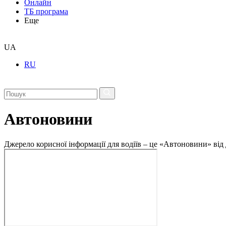
Онлайн
ТБ програма
Еще
UA
RU
Автоновини
Джерело корисної інформації для водіїв – це «Автоновини» від