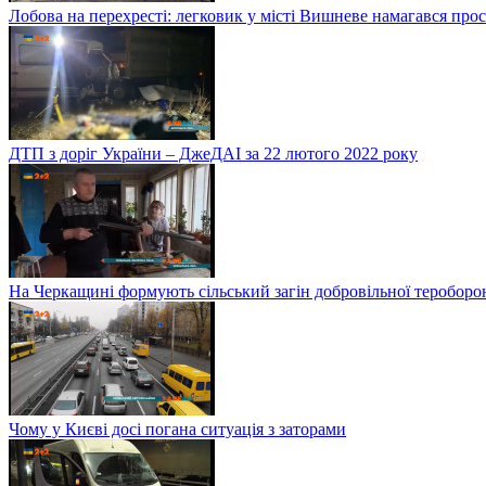
Лобова на перехресті: легковик у місті Вишневе намагався про
ДТП з доріг України – ДжеДАІ за 22 лютого 2022 року
На Черкащині формують сільський загін добровільної тероборо
Чому у Києві досі погана ситуація з заторами