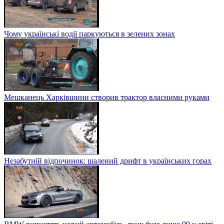
Чому українські водії паркуються в зелених зонах
Мешканець Харківщини створив трактор власними руками
Незабутній відпочинок: шалений дрифт в українських горах