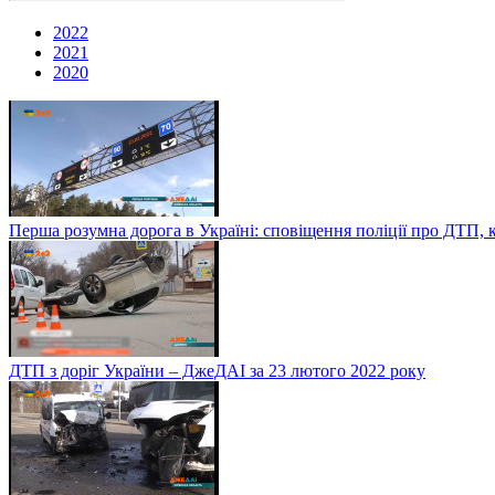
2022
2021
2020
Перша розумна дорога в Україні: сповіщення поліції про ДТП, 
ДТП з доріг України – ДжеДАІ за 23 лютого 2022 року