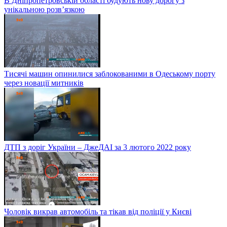
В Дніпропетровській області будують нову дорогу з
унікальною розв’язкою
Тисячі машин опинилися заблокованими в Одеському порту
через новації митників
ДТП з доріг України – ДжеДАІ за 3 лютого 2022 року
Чоловік викрав автомобіль та тікав від поліції у Києві