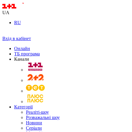
UA
RU
Вхід в кабінет
Онлайн
ТБ програма
Канали
Категорії
Реаліті-шоу
Розважальні шоу
Новини
Серіали