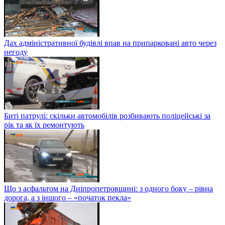
Дах адміністративної будівлі впав на припарковані авто через
негоду
Биті патрулі: скільки автомобілів розбивають поліцейські за
рік та як їх ремонтують
Що з асфальтом на Дніпропетровщині: з одного боку – рівна
дорога, а з іншого – «початок пекла»