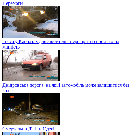
Перемоги
Траса у Карпатах для любителів перевірити своє авто на
міцність
Дніпровська дорога, на якій автомобіль може залишитися без
коліс
Смертельна ДТП в Одесі