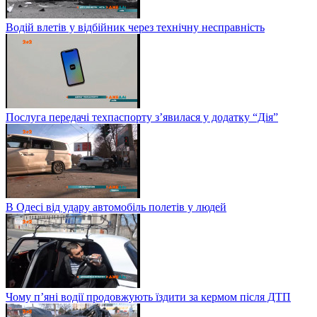
Водій влетів у відбійник через технічну несправність
Послуга передачі техпаспорту з’явилася у додатку “Дія”
В Одесі від удару автомобіль полетів у людей
Чому п’яні водії продовжують їздити за кермом після ДТП