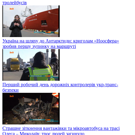
тролейбусів
Україна на шляху до Антарктиди: криголам «Ноосфера»
зробив першу зупинку на маршруті
Перший робочий день дорожніх контролерів укр-транс-
безпеки
Страшне зіткнення вантажівки та мікроавтобуса на трасі
Одеса – Миколаїв: троє людей загинуло