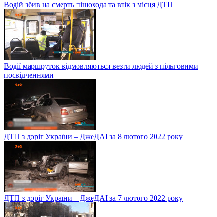
Водій збив на смерть пішохода та втік з місця ДТП
Водії маршруток відмовляються везти людей з пільговими
посвідченнями
ДТП з доріг України – ДжеДАІ за 8 лютого 2022 року
ДТП з доріг України – ДжеДАІ за 7 лютого 2022 року