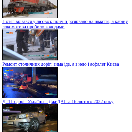
Потяг врізався у лісовоз: причіп розірвало на шмаття, а кабіну
локомотива пробило колодами
Ремонт столичних доріг: зима іде, а з нею і асфальт Києва
ДТП з доріг України – ДжеДАІ за 16 лютого 2022 року