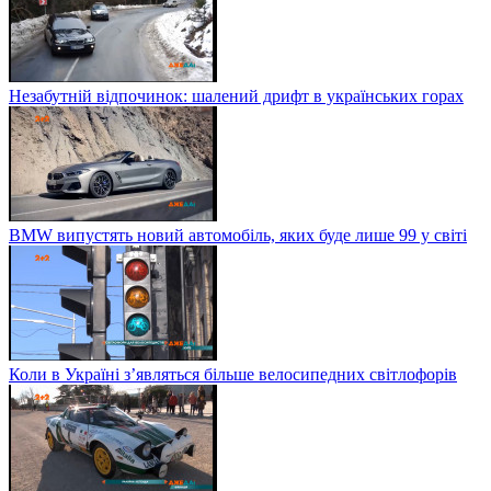
Незабутній відпочинок: шалений дрифт в українських горах
BMW випустять новий автомобіль, яких буде лише 99 у світі
Коли в Україні з’являться більше велосипедних світлофорів