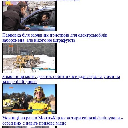
Парковка біля зарядних пристроїв для електромобілів
заборонена, але нікого не штрафують
Зимовий ремонт: десяток робітників кидає асфальт у ями на
заледенілій дорозі
Українці на ралі в Монте-Карло: чотири екіпажі фінішували –
серед них є навіть призове місце