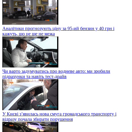
Аналітики прогнозують ціну за 95-ий бензин у 40 грн і
кажуть, що це ще не межа
Чи варто задумуватись про водневе авто: ми зробили
підрахунки та навіть тест-драйв
У Києві з’явилась нова смуга громадського транспорту і
відразу почала збирати порушення