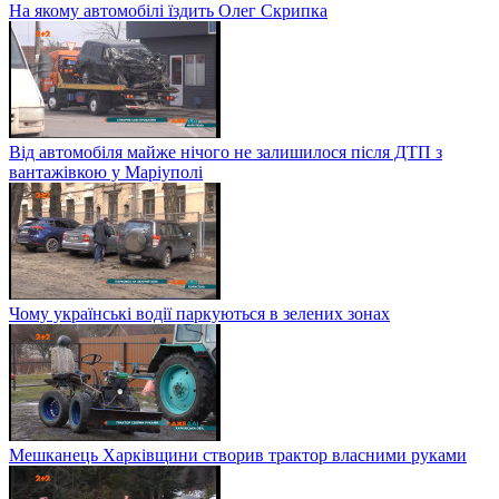
На якому автомобілі їздить Олег Скрипка
Від автомобіля майже нічого не залишилося після ДТП з
вантажівкою у Маріуполі
Чому українські водії паркуються в зелених зонах
Мешканець Харківщини створив трактор власними руками