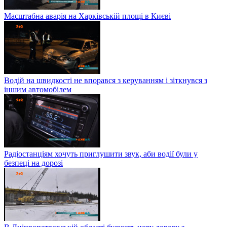
Масштабна аварія на Харківській площі в Києві
Водій на швидкості не впорався з керуванням і зіткнувся з
іншим автомобілем
Радіостанціям хочуть приглушити звук, аби водії були у
безпеці на дорозі