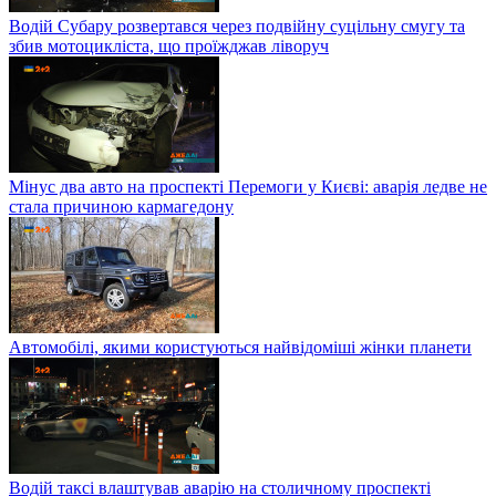
Водій Субару розвертався через подвійну суцільну смугу та
збив мотоцикліста, що проїжджав ліворуч
Мінус два авто на проспекті Перемоги у Києві: аварія ледве не
стала причиною кармагедону
Автомобілі, якими користуються найвідоміші жінки планети
Водій таксі влаштував аварію на столичному проспекті