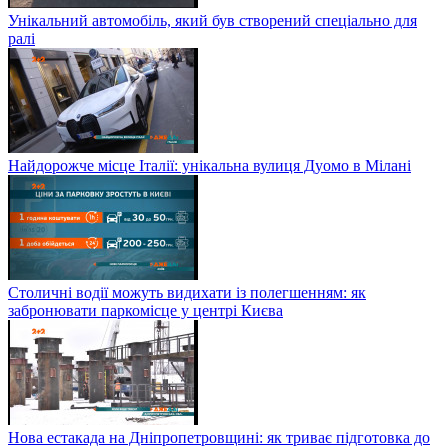
Унікальний автомобіль, який був створений спеціально для
ралі
Найдорожче місце Італії: унікальна вулиця Дуомо в Мілані
Столичні водії можуть видихати із полегшенням: як
забронювати паркомісце у центрі Києва
Нова естакада на Дніпропетровщині: як триває підготовка до