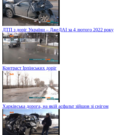
ДТП з доріг України – ДжеДАІ за 4 лютого 2022 року
Контраст Ірпінських доріг
Харківська дорога, на якій асфальт зійшов зі снігом