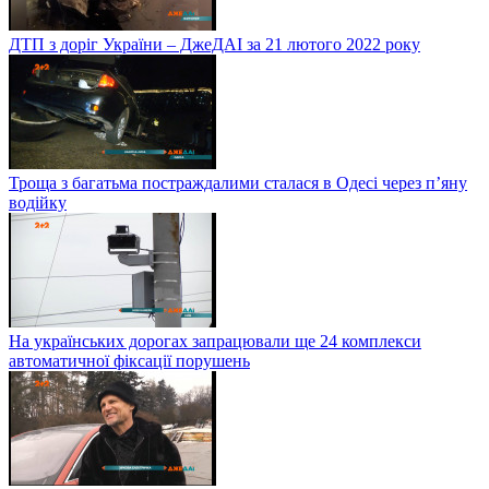
ДТП з доріг України – ДжеДАІ за 21 лютого 2022 року
Троща з багатьма постраждалими сталася в Одесі через п’яну
водійку
На українських дорогах запрацювали ще 24 комплекси
автоматичної фіксації порушень