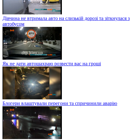
Дівчина не втримала авто на слизькій дорозі та зіткнулася з
автобусом
Як не дати автошахраю розвести вас на гроші
Блогери влаштували перегони та спричинили аварію