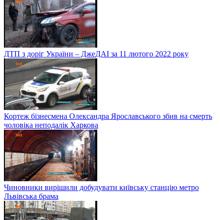
ДТП з доріг України – ДжеДАІ за 11 лютого 2022 року
Кортеж бізнесмена Олександра Ярославського збив на смерть
чоловіка неподалік Харкова
Чиновники вирішили добудувати київську станцію метро
Львівська брама