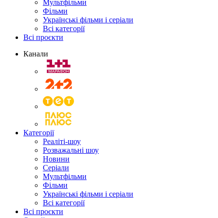
Мультфільми
Фільми
Українські фільми і серіали
Всі категорії
Всі проєкти
Канали
Категорії
Реаліті-шоу
Розважальні шоу
Новини
Серіали
Мультфільми
Фільми
Українські фільми і серіали
Всі категорії
Всі проєкти