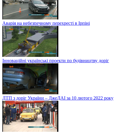
Аварія на небезпечному перехресті в Ірпіні
Інноваційні українські проекти по будівництву доріг
ДТП з доріг України – ДжеДАІ за 10 лютого 2022 року