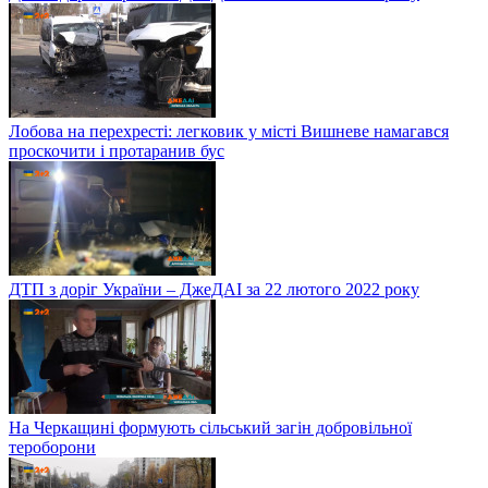
Лобова на перехресті: легковик у місті Вишневе намагався
проскочити і протаранив бус
ДТП з доріг України – ДжеДАІ за 22 лютого 2022 року
На Черкащині формують сільський загін добровільної
тероборони