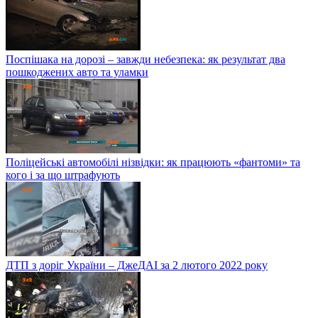
Поспішака на дорозі – завжди небезпека: як результат два
пошкоджених авто та уламки
Поліцейські автомобілі нізвідки: як працюють «фантоми» та
кого і за що штрафують
ДТП з доріг України – ДжеДАІ за 2 лютого 2022 року