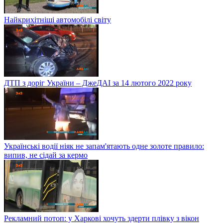
Найкрихітніші автомобілі світу
ДТП з доріг України – ДжеДАІ за 14 лютого 2022 року
Українські водії ніяк не запам'ятають одне золоте правило:
випив, не сідай за кермо
Рекламний потоп: у Харкові хочуть здерти плівку з вікон