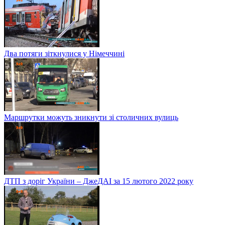
Два потяги зіткнулися у Німеччині
Маршрутки можуть зникнути зі столичних вулиць
ДТП з доріг України – ДжеДАІ за 15 лютого 2022 року