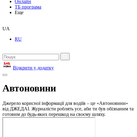
Онлайн
ТБ програма
Еще
UA
RU
Відкрити у додатку
Автоновини
Джерело корисної інформації для водіїв – це «Автоновини»
від ДЖЕДАІ. Журналісти роблять усе, аби ти був обізнаним та
готовим до будь-яких перешкод на своєму шляху.