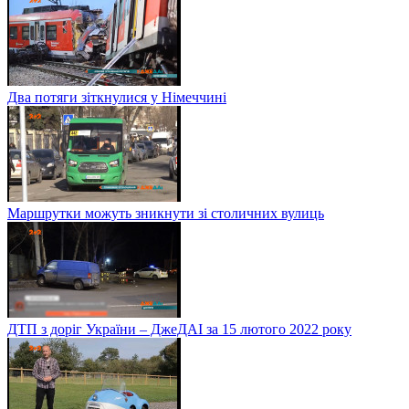
Два потяги зіткнулися у Німеччині
Маршрутки можуть зникнути зі столичних вулиць
ДТП з доріг України – ДжеДАІ за 15 лютого 2022 року