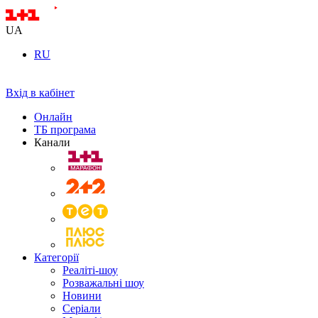
UA
RU
Вхід в кабінет
Онлайн
ТБ програма
Канали
Категорії
Реаліті-шоу
Розважальні шоу
Новини
Серіали