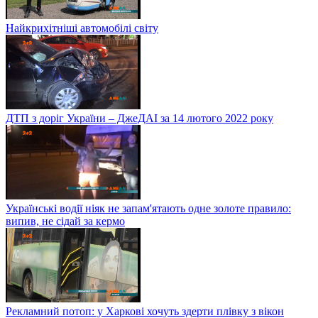
Найкрихітніші автомобілі світу
ДТП з доріг України – ДжеДАІ за 14 лютого 2022 року
Українські водії ніяк не запам'ятають одне золоте правило:
випив, не сідай за кермо
Рекламний потоп: у Харкові хочуть здерти плівку з вікон