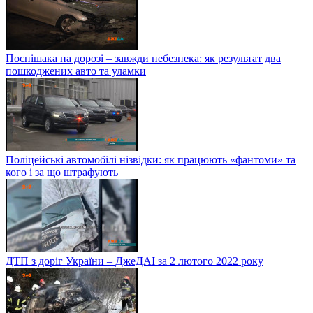
Поспішака на дорозі – завжди небезпека: як результат два
пошкоджених авто та уламки
Поліцейські автомобілі нізвідки: як працюють «фантоми» та
кого і за що штрафують
ДТП з доріг України – ДжеДАІ за 2 лютого 2022 року