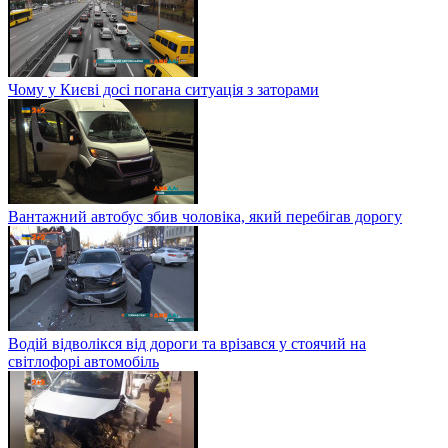
Чому у Києві досі погана ситуація з заторами
Вантажний автобус збив чоловіка, який перебігав дорогу
Водій відволікся від дороги та врізався у стоячий на
світлофорі автомобіль