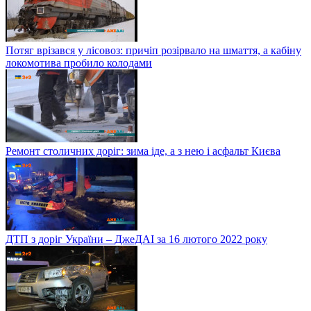
Потяг врізався у лісовоз: причіп розірвало на шмаття, а кабіну
локомотива пробило колодами
Ремонт столичних доріг: зима іде, а з нею і асфальт Києва
ДТП з доріг України – ДжеДАІ за 16 лютого 2022 року