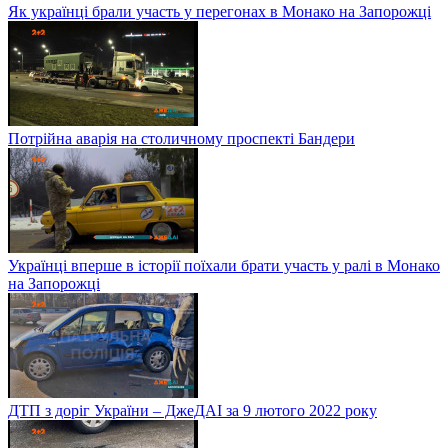
Як українці брали участь у перегонах в Монако на Запорожці
Потрійна аварія на столичному проспекті Бандери
Українці вперше в історії поїхали брати участь у ралі в Монако
на Запорожці
ДТП з доріг України – ДжеДАІ за 9 лютого 2022 року