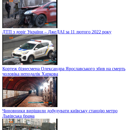
ДТП з доріг України – ДжеДАІ за 11 лютого 2022 року
Кортеж бізнесмена Олександра Ярославського збив на смерть
чоловіка неподалік Харкова
Чиновники вирішили добудувати київську станцію метро
Львівська брама