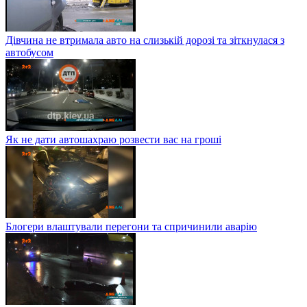
Дівчина не втримала авто на слизькій дорозі та зіткнулася з
автобусом
Як не дати автошахраю розвести вас на гроші
Блогери влаштували перегони та спричинили аварію