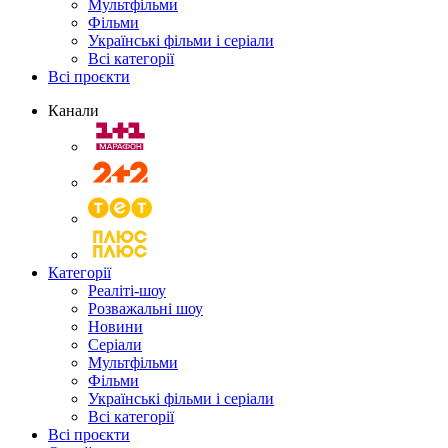
Мультфільми
Фільми
Українські фільми і серіали
Всі категорії
Всі проєкти
Канали
Категорії
Реаліті-шоу
Розважальні шоу
Новини
Серіали
Мультфільми
Фільми
Українські фільми і серіали
Всі категорії
Всі проєкти