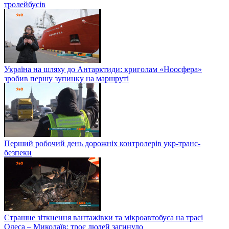
тролейбусів
Україна на шляху до Антарктиди: криголам «Ноосфера»
зробив першу зупинку на маршруті
Перший робочий день дорожніх контролерів укр-транс-
безпеки
Страшне зіткнення вантажівки та мікроавтобуса на трасі
Одеса – Миколаїв: троє людей загинуло