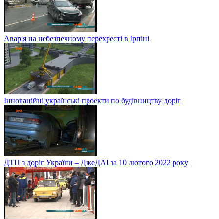
Аварія на небезпечному перехресті в Ірпіні
Інноваційні українські проекти по будівництву доріг
ДТП з доріг України – ДжеДАІ за 10 лютого 2022 року