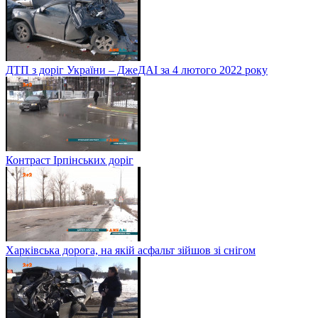
ДТП з доріг України – ДжеДАІ за 4 лютого 2022 року
Контраст Ірпінських доріг
Харківська дорога, на якій асфальт зійшов зі снігом