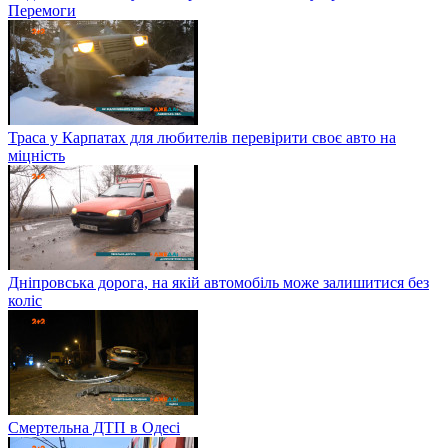
Перемоги
Траса у Карпатах для любителів перевірити своє авто на
міцність
Дніпровська дорога, на якій автомобіль може залишитися без
коліс
Смертельна ДТП в Одесі