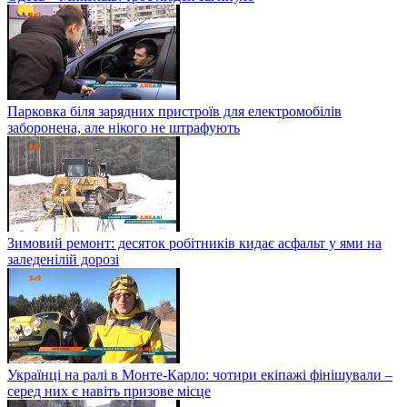
Парковка біля зарядних пристроїв для електромобілів
заборонена, але нікого не штрафують
Зимовий ремонт: десяток робітників кидає асфальт у ями на
заледенілій дорозі
Українці на ралі в Монте-Карло: чотири екіпажі фінішували –
серед них є навіть призове місце