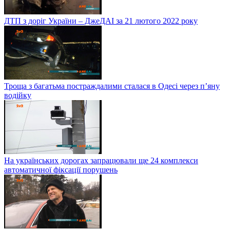
ДТП з доріг України – ДжеДАІ за 21 лютого 2022 року
Троща з багатьма постраждалими сталася в Одесі через п’яну
водійку
На українських дорогах запрацювали ще 24 комплекси
автоматичної фіксації порушень