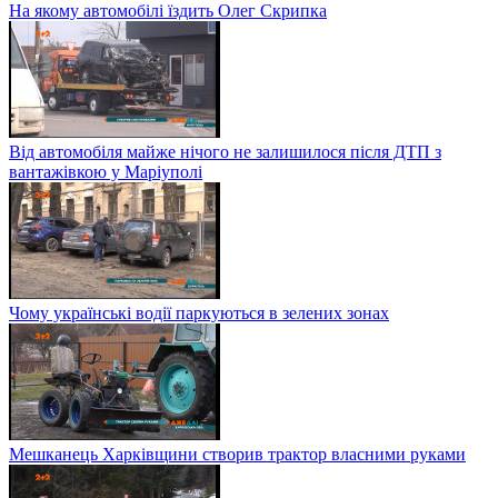
На якому автомобілі їздить Олег Скрипка
Від автомобіля майже нічого не залишилося після ДТП з
вантажівкою у Маріуполі
Чому українські водії паркуються в зелених зонах
Мешканець Харківщини створив трактор власними руками