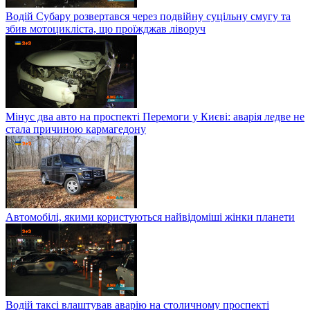
Водій Субару розвертався через подвійну суцільну смугу та
збив мотоцикліста, що проїжджав ліворуч
Мінус два авто на проспекті Перемоги у Києві: аварія ледве не
стала причиною кармагедону
Автомобілі, якими користуються найвідоміші жінки планети
Водій таксі влаштував аварію на столичному проспекті