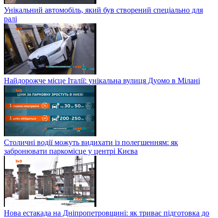
Унікальний автомобіль, який був створений спеціально для
ралі
Найдорожче місце Італії: унікальна вулиця Дуомо в Мілані
Столичні водії можуть видихати із полегшенням: як
забронювати паркомісце у центрі Києва
Нова естакада на Дніпропетровщині: як триває підготовка до