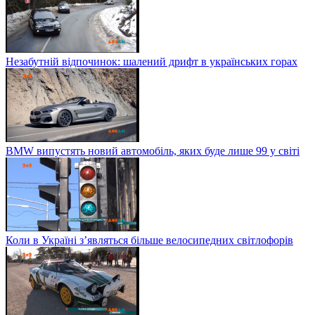
Незабутній відпочинок: шалений дрифт в українських горах
BMW випустять новий автомобіль, яких буде лише 99 у світі
Коли в Україні з’являться більше велосипедних світлофорів