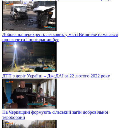
Лобова на перехресті: легковик у місті Вишневе намагався
проскочити і протаранив бус
ДТП з доріг України – ДжеДАІ за 22 лютого 2022 року
На Черкащині формують сільський загін добровільної
тероборони