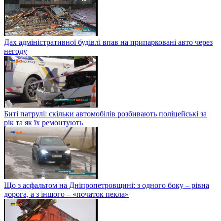
Дах адміністративної будівлі впав на припарковані авто через
негоду
Биті патрулі: скільки автомобілів розбивають поліцейські за
рік та як їх ремонтують
Що з асфальтом на Дніпропетровщині: з одного боку – рівна
дорога, а з іншого – «початок пекла»