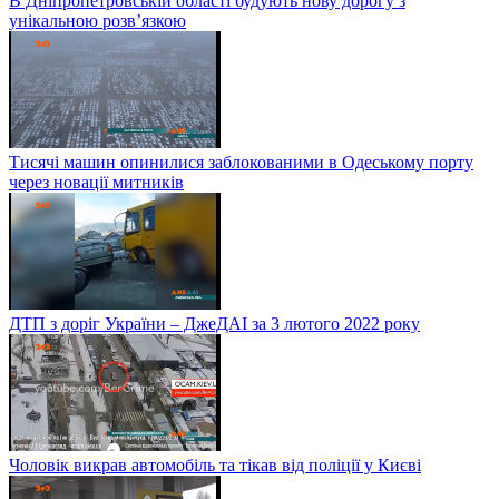
В Дніпропетровській області будують нову дорогу з
унікальною розв’язкою
Тисячі машин опинилися заблокованими в Одеському порту
через новації митників
ДТП з доріг України – ДжеДАІ за 3 лютого 2022 року
Чоловік викрав автомобіль та тікав від поліції у Києві