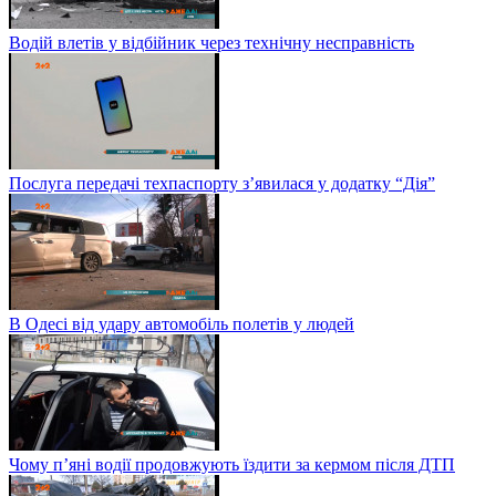
Водій влетів у відбійник через технічну несправність
Послуга передачі техпаспорту з’явилася у додатку “Дія”
В Одесі від удару автомобіль полетів у людей
Чому п’яні водії продовжують їздити за кермом після ДТП