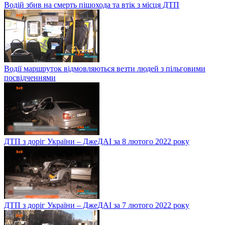
Водій збив на смерть пішохода та втік з місця ДТП
Водії маршруток відмовляються везти людей з пільговими
посвідченнями
ДТП з доріг України – ДжеДАІ за 8 лютого 2022 року
ДТП з доріг України – ДжеДАІ за 7 лютого 2022 року