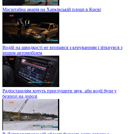
Масштабна аварія на Харківській площі в Києві
Водій на швидкості не впорався з керуванням і зіткнувся з
іншим автомобілем
Радіостанціям хочуть приглушити звук, аби водії були у
безпеці на дорозі