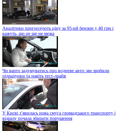
Аналітики прогнозують ціну за 95-ий бензин у 40 грн і
кажуть, що це ще не межа
Чи варто задумуватись про водневе авто: ми зробили
підрахунки та навіть тест-драйв
У Києві з’явилась нова смуга громадського транспорту і
відразу почала збирати порушення