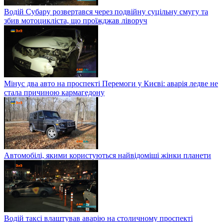
Водій Субару розвертався через подвійну суцільну смугу та
збив мотоцикліста, що проїжджав ліворуч
Мінус два авто на проспекті Перемоги у Києві: аварія ледве не
стала причиною кармагедону
Автомобілі, якими користуються найвідоміші жінки планети
Водій таксі влаштував аварію на столичному проспекті