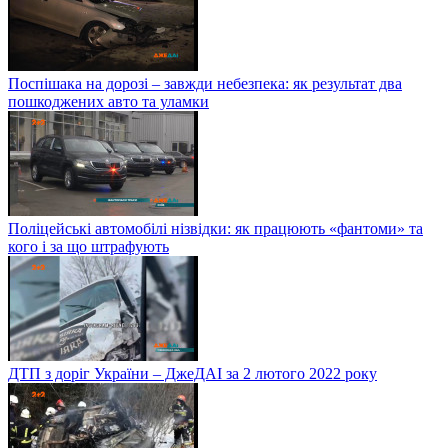
Поспішака на дорозі – завжди небезпека: як результат два
пошкоджених авто та уламки
Поліцейські автомобілі нізвідки: як працюють «фантоми» та
кого і за що штрафують
ДТП з доріг України – ДжеДАІ за 2 лютого 2022 року