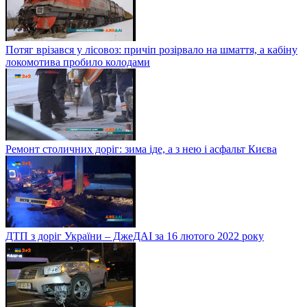
Потяг врізався у лісовоз: причіп розірвало на шмаття, а кабіну
локомотива пробило колодами
Ремонт столичних доріг: зима іде, а з нею і асфальт Києва
ДТП з доріг України – ДжеДАІ за 16 лютого 2022 року