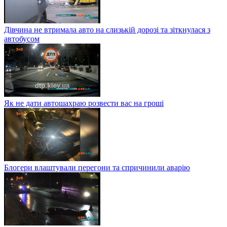
Дівчина не втримала авто на слизькій дорозі та зіткнулася з
автобусом
Як не дати автошахраю розвести вас на гроші
Блогери влаштували перегони та спричинили аварію