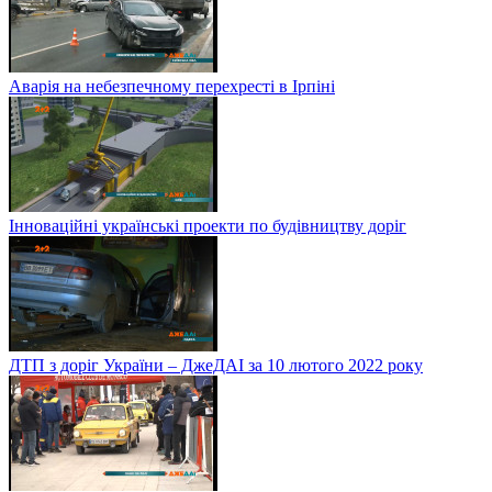
Аварія на небезпечному перехресті в Ірпіні
Інноваційні українські проекти по будівництву доріг
ДТП з доріг України – ДжеДАІ за 10 лютого 2022 року