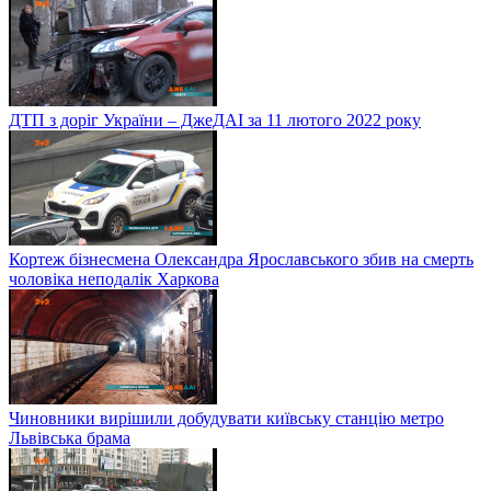
ДТП з доріг України – ДжеДАІ за 11 лютого 2022 року
Кортеж бізнесмена Олександра Ярославського збив на смерть
чоловіка неподалік Харкова
Чиновники вирішили добудувати київську станцію метро
Львівська брама