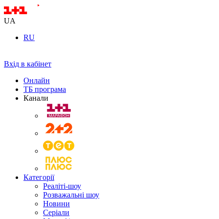
UA
RU
Вхід в кабінет
Онлайн
ТБ програма
Канали
Категорії
Реаліті-шоу
Розважальні шоу
Новини
Серіали