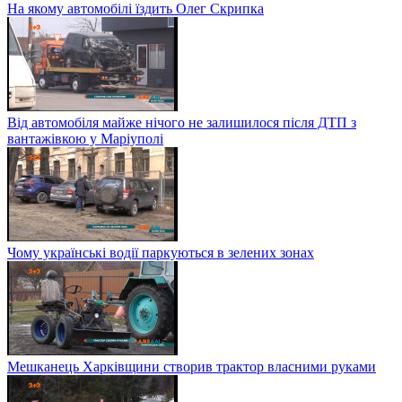
На якому автомобілі їздить Олег Скрипка
Від автомобіля майже нічого не залишилося після ДТП з
вантажівкою у Маріуполі
Чому українські водії паркуються в зелених зонах
Мешканець Харківщини створив трактор власними руками