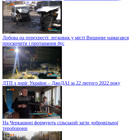
Лобова на перехресті: легковик у місті Вишневе намагався
проскочити і протаранив бус
ДТП з доріг України – ДжеДАІ за 22 лютого 2022 року
На Черкащині формують сільський загін добровільної
тероборони