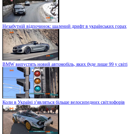
Незабутній відпочинок: шалений дрифт в українських горах
BMW випустять новий автомобіль, яких буде лише 99 у світі
Коли в Україні з’являться більше велосипедних світлофорів