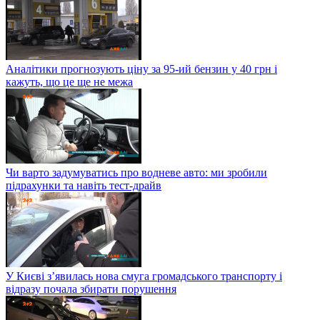
Аналітики прогнозують ціну за 95-ий бензин у 40 грн і
кажуть, що це ще не межа
Чи варто задумуватись про водневе авто: ми зробили
підрахунки та навіть тест-драйв
У Києві з’явилась нова смуга громадського транспорту і
відразу почала збирати порушення