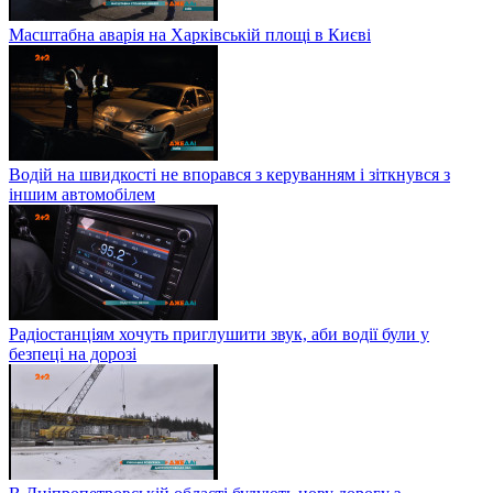
Масштабна аварія на Харківській площі в Києві
Водій на швидкості не впорався з керуванням і зіткнувся з
іншим автомобілем
Радіостанціям хочуть приглушити звук, аби водії були у
безпеці на дорозі