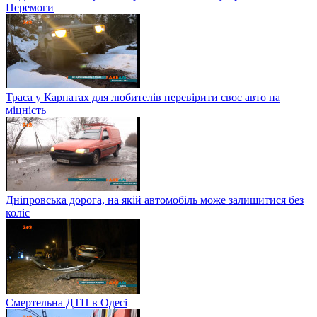
Перемоги
Траса у Карпатах для любителів перевірити своє авто на
міцність
Дніпровська дорога, на якій автомобіль може залишитися без
коліс
Смертельна ДТП в Одесі