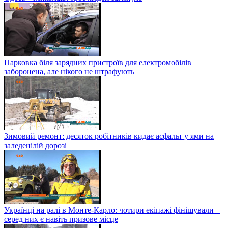
Парковка біля зарядних пристроїв для електромобілів
заборонена, але нікого не штрафують
Зимовий ремонт: десяток робітників кидає асфальт у ями на
заледенілій дорозі
Українці на ралі в Монте-Карло: чотири екіпажі фінішували –
серед них є навіть призове місце