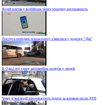
Водій влетів у відбійник через технічну несправність
Послуга передачі техпаспорту з’явилася у додатку “Дія”
В Одесі від удару автомобіль полетів у людей
Чому п’яні водії продовжують їздити за кермом після ДТП