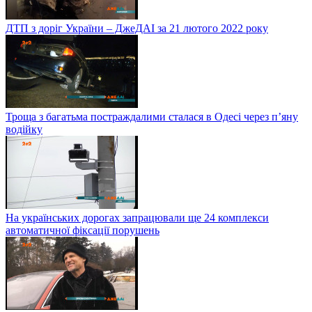
ДТП з доріг України – ДжеДАІ за 21 лютого 2022 року
Троща з багатьма постраждалими сталася в Одесі через п’яну
водійку
На українських дорогах запрацювали ще 24 комплекси
автоматичної фіксації порушень