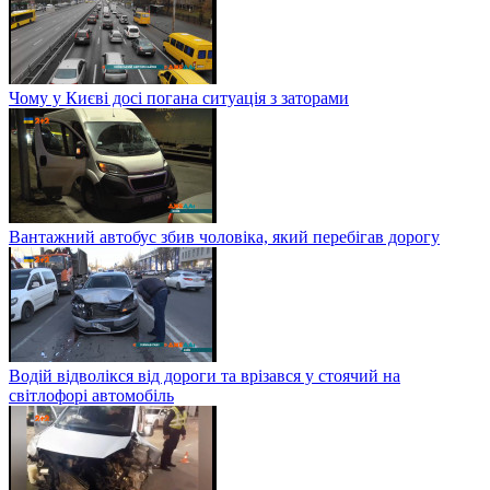
Чому у Києві досі погана ситуація з заторами
Вантажний автобус збив чоловіка, який перебігав дорогу
Водій відволікся від дороги та врізався у стоячий на
світлофорі автомобіль