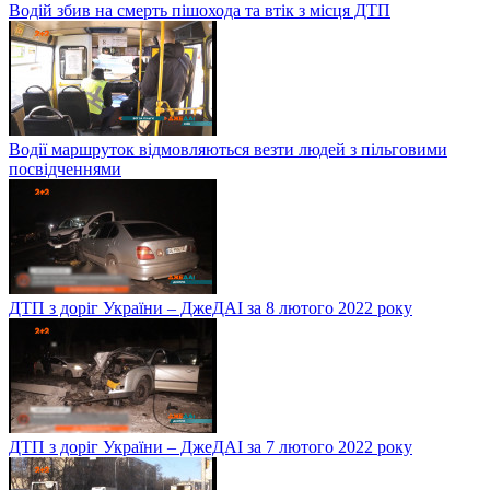
Водій збив на смерть пішохода та втік з місця ДТП
Водії маршруток відмовляються везти людей з пільговими
посвідченнями
ДТП з доріг України – ДжеДАІ за 8 лютого 2022 року
ДТП з доріг України – ДжеДАІ за 7 лютого 2022 року