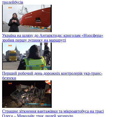
тролейбусів
Україна на шляху до Антарктиди: криголам «Ноосфера»
зробив першу зупинку на маршруті
Перший робочий день дорожніх контролерів укр-транс-
безпеки
Страшне зіткнення вантажівки та мікроавтобуса на трасі
Одеса – Миколаїв: троє людей загинуло