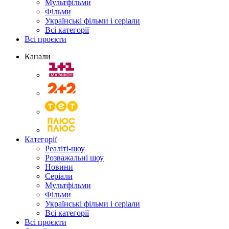
Мультфільми
Фільми
Українські фільми і серіали
Всі категорії
Всі проєкти
Канали
Категорії
Реаліті-шоу
Розважальні шоу
Новини
Серіали
Мультфільми
Фільми
Українські фільми і серіали
Всі категорії
Всі проєкти