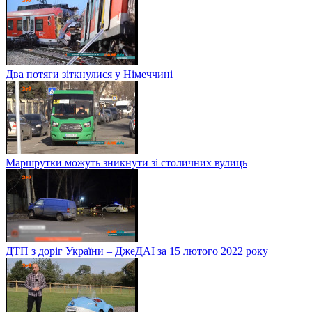
Два потяги зіткнулися у Німеччині
Маршрутки можуть зникнути зі столичних вулиць
ДТП з доріг України – ДжеДАІ за 15 лютого 2022 року