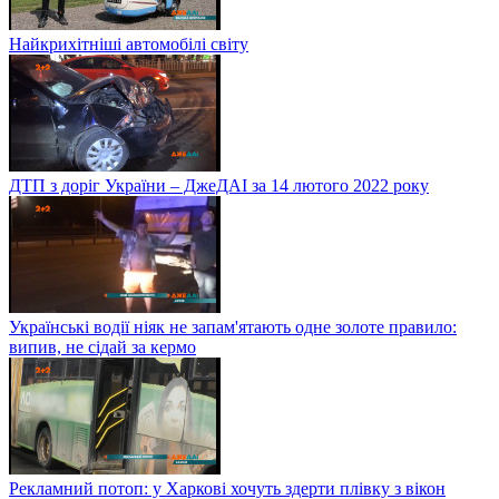
Найкрихітніші автомобілі світу
ДТП з доріг України – ДжеДАІ за 14 лютого 2022 року
Українські водії ніяк не запам'ятають одне золоте правило:
випив, не сідай за кермо
Рекламний потоп: у Харкові хочуть здерти плівку з вікон