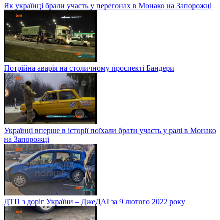
Як українці брали участь у перегонах в Монако на Запорожці
Потрійна аварія на столичному проспекті Бандери
Українці вперше в історії поїхали брати участь у ралі в Монако
на Запорожці
ДТП з доріг України – ДжеДАІ за 9 лютого 2022 року