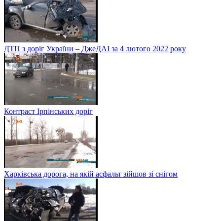
ДТП з доріг України – ДжеДАІ за 4 лютого 2022 року
Контраст Ірпінських доріг
Харківська дорога, на якій асфальт зійшов зі снігом