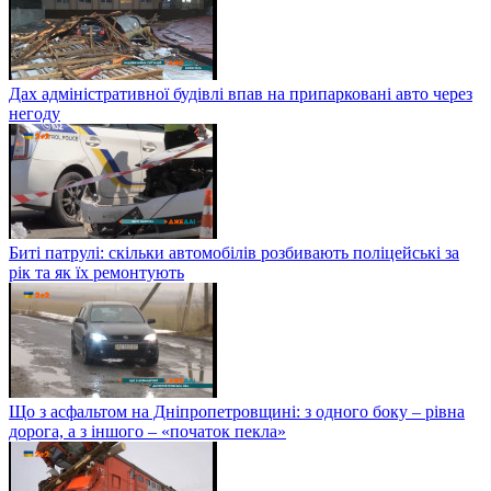
Дах адміністративної будівлі впав на припарковані авто через
негоду
Биті патрулі: скільки автомобілів розбивають поліцейські за
рік та як їх ремонтують
Що з асфальтом на Дніпропетровщині: з одного боку – рівна
дорога, а з іншого – «початок пекла»