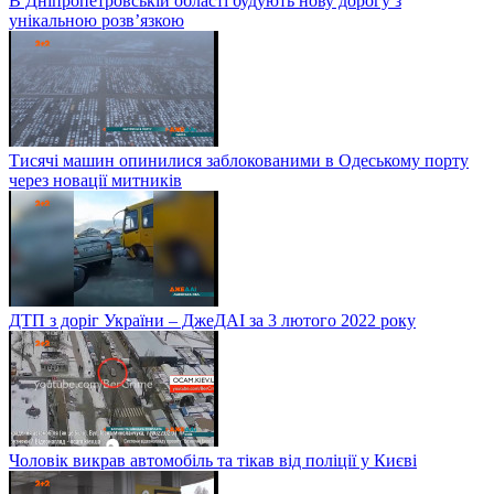
В Дніпропетровській області будують нову дорогу з
унікальною розв’язкою
Тисячі машин опинилися заблокованими в Одеському порту
через новації митників
ДТП з доріг України – ДжеДАІ за 3 лютого 2022 року
Чоловік викрав автомобіль та тікав від поліції у Києві