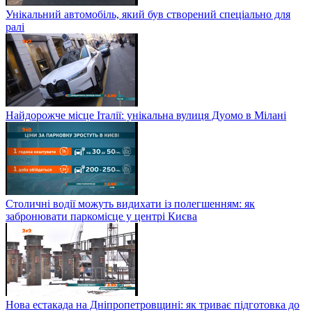
Унікальний автомобіль, який був створений спеціально для
ралі
Найдорожче місце Італії: унікальна вулиця Дуомо в Мілані
Столичні водії можуть видихати із полегшенням: як
забронювати паркомісце у центрі Києва
Нова естакада на Дніпропетровщині: як триває підготовка до