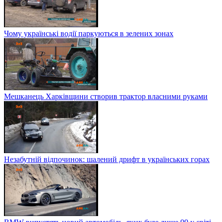
Чому українські водії паркуються в зелених зонах
Мешканець Харківщини створив трактор власними руками
Незабутній відпочинок: шалений дрифт в українських горах