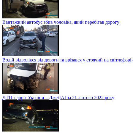
Вантажний автобус збив чоловіка, який перебігав дорогу
Водій відволікся від дороги та врізався у стоячий на світлофорі
ДТП з доріг України – ДжеДАІ за 21 лютого 2022 року