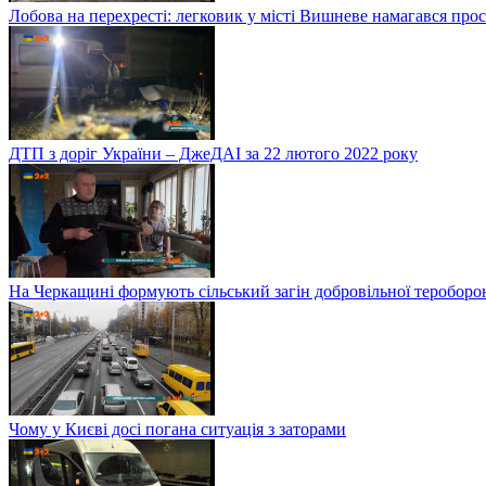
Лобова на перехресті: легковик у місті Вишневе намагався про
ДТП з доріг України – ДжеДАІ за 22 лютого 2022 року
На Черкащині формують сільський загін добровільної тероборо
Чому у Києві досі погана ситуація з заторами