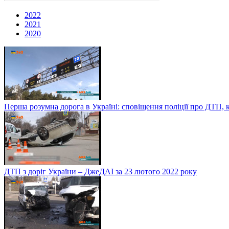
2022
2021
2020
Перша розумна дорога в Україні: сповіщення поліції про ДТП, 
ДТП з доріг України – ДжеДАІ за 23 лютого 2022 року