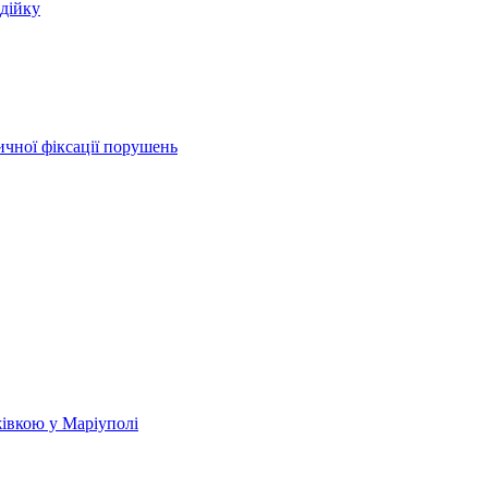
одійку
чної фіксації порушень
жівкою у Маріуполі