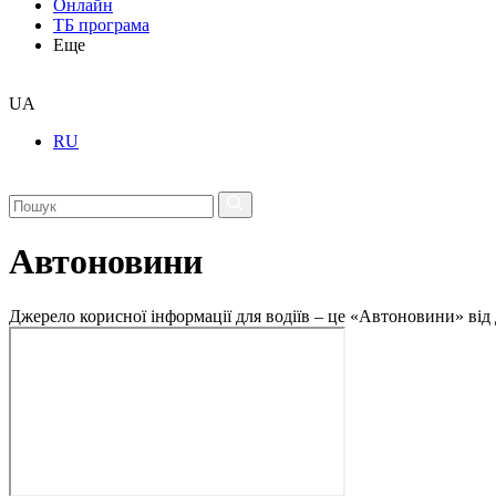
Онлайн
ТБ програма
Еще
UA
RU
Автоновини
Джерело корисної інформації для водіїв – це «Автоновини» від