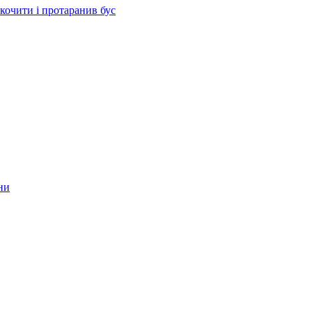
скочити і протаранив бус
ни