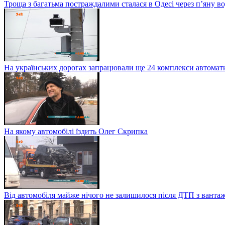
Троща з багатьма постраждалими сталася в Одесі через п’яну в
На українських дорогах запрацювали ще 24 комплекси автомати
На якому автомобілі їздить Олег Скрипка
Від автомобіля майже нічого не залишилося після ДТП з ванта