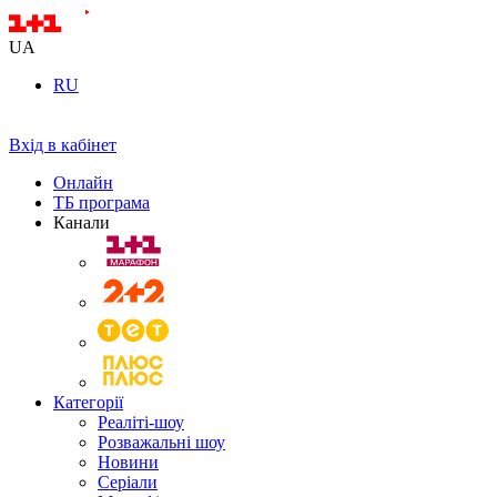
UA
RU
Вхід в кабінет
Онлайн
ТБ програма
Канали
Категорії
Реаліті-шоу
Розважальні шоу
Новини
Серіали