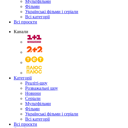
Мультфільми
Фільми
Українські фільми і серіали
Всі категорії
Всі проєкти
Канали
Категорії
Реаліті-шоу
Розважальні шоу
Новини
Серіали
Мультфільми
Фільми
Українські фільми і серіали
Всі категорії
Всі проєкти