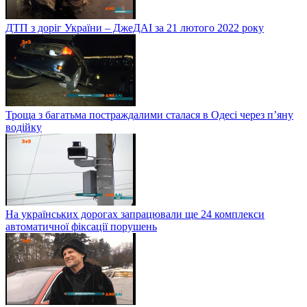
ДТП з доріг України – ДжеДАІ за 21 лютого 2022 року
Троща з багатьма постраждалими сталася в Одесі через п’яну
водійку
На українських дорогах запрацювали ще 24 комплекси
автоматичної фіксації порушень