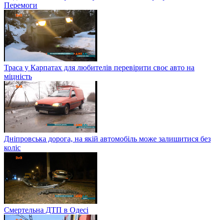
Перемоги
Траса у Карпатах для любителів перевірити своє авто на
міцність
Дніпровська дорога, на якій автомобіль може залишитися без
коліс
Смертельна ДТП в Одесі