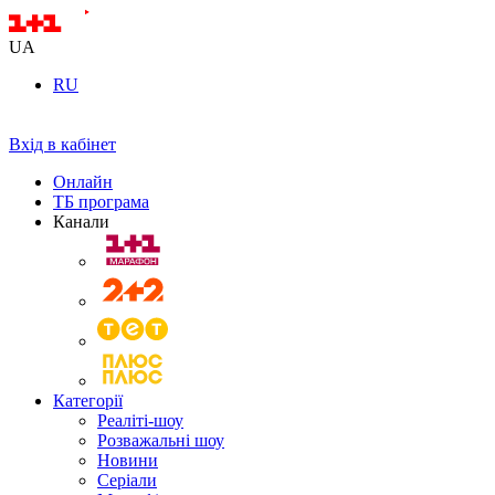
UA
RU
Вхід в кабінет
Онлайн
ТБ програма
Канали
Категорії
Реаліті-шоу
Розважальні шоу
Новини
Серіали