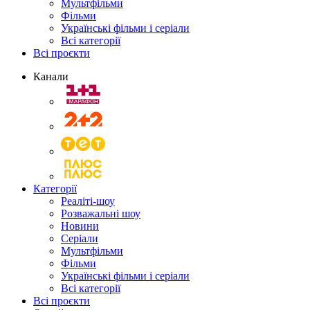
Мультфільми
Фільми
Українські фільми і серіали
Всі категорії
Всі проєкти
Канали
Категорії
Реаліті-шоу
Розважальні шоу
Новини
Серіали
Мультфільми
Фільми
Українські фільми і серіали
Всі категорії
Всі проєкти