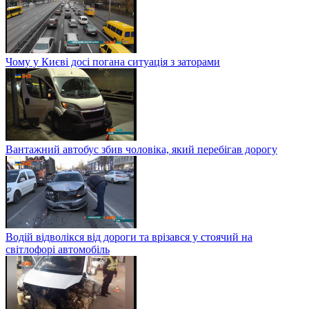
Чому у Києві досі погана ситуація з заторами
Вантажний автобус збив чоловіка, який перебігав дорогу
Водій відволікся від дороги та врізався у стоячий на
світлофорі автомобіль