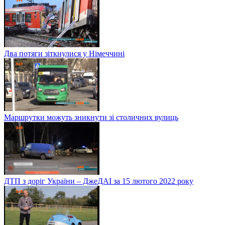
Два потяги зіткнулися у Німеччині
Маршрутки можуть зникнути зі столичних вулиць
ДТП з доріг України – ДжеДАІ за 15 лютого 2022 року