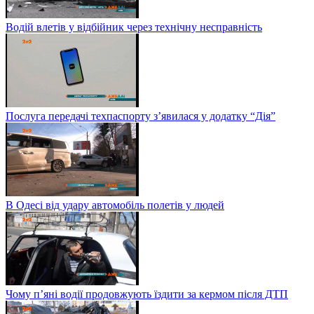
Водій влетів у відбійник через технічну несправність
Послуга передачі техпаспорту з’явилася у додатку “Дія”
В Одесі від удару автомобіль полетів у людей
Чому п’яні водії продовжують їздити за кермом після ДТП