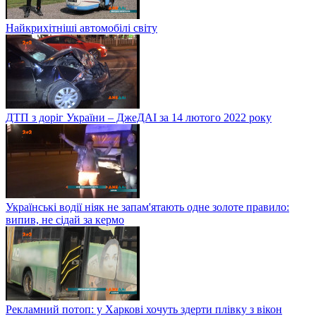
Найкрихітніші автомобілі світу
ДТП з доріг України – ДжеДАІ за 14 лютого 2022 року
Українські водії ніяк не запам'ятають одне золоте правило:
випив, не сідай за кермо
Рекламний потоп: у Харкові хочуть здерти плівку з вікон