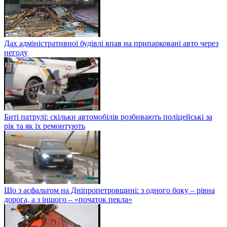
Дах адміністративної будівлі впав на припарковані авто через
негоду
Биті патрулі: скільки автомобілів розбивають поліцейські за
рік та як їх ремонтують
Що з асфальтом на Дніпропетровщині: з одного боку – рівна
дорога, а з іншого – «початок пекла»