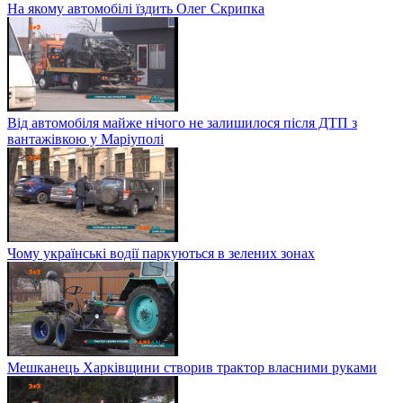
На якому автомобілі їздить Олег Скрипка
Від автомобіля майже нічого не залишилося після ДТП з
вантажівкою у Маріуполі
Чому українські водії паркуються в зелених зонах
Мешканець Харківщини створив трактор власними руками