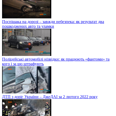
Поспішака на дорозі – завжди небезпека: як результат два
пошкоджених авто та уламки
Поліцейські автомобілі нізвідки: як працюють «фантоми» та
кого і за що штрафують
ДТП з доріг України – ДжеДАІ за 2 лютого 2022 року