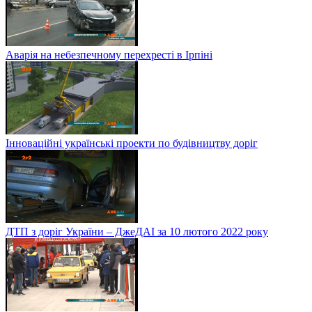
Аварія на небезпечному перехресті в Ірпіні
Інноваційні українські проекти по будівництву доріг
ДТП з доріг України – ДжеДАІ за 10 лютого 2022 року