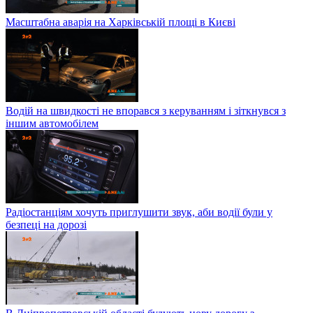
Масштабна аварія на Харківській площі в Києві
Водій на швидкості не впорався з керуванням і зіткнувся з
іншим автомобілем
Радіостанціям хочуть приглушити звук, аби водії були у
безпеці на дорозі