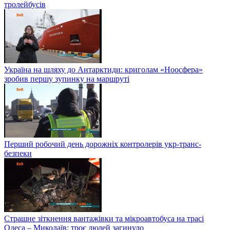
тролейбусів
Україна на шляху до Антарктиди: криголам «Ноосфера»
зробив першу зупинку на маршруті
Перший робочий день дорожніх контролерів укр-транс-
безпеки
Страшне зіткнення вантажівки та мікроавтобуса на трасі
Одеса – Миколаїв: троє людей загинуло