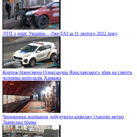
ДТП з доріг України – ДжеДАІ за 11 лютого 2022 року
Кортеж бізнесмена Олександра Ярославського збив на смерть
чоловіка неподалік Харкова
Чиновники вирішили добудувати київську станцію метро
Львівська брама