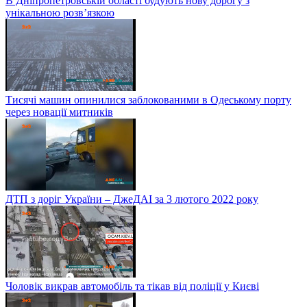
В Дніпропетровській області будують нову дорогу з
унікальною розв’язкою
Тисячі машин опинилися заблокованими в Одеському порту
через новації митників
ДТП з доріг України – ДжеДАІ за 3 лютого 2022 року
Чоловік викрав автомобіль та тікав від поліції у Києві