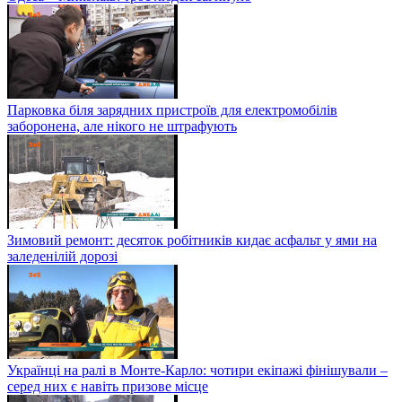
Парковка біля зарядних пристроїв для електромобілів
заборонена, але нікого не штрафують
Зимовий ремонт: десяток робітників кидає асфальт у ями на
заледенілій дорозі
Українці на ралі в Монте-Карло: чотири екіпажі фінішували –
серед них є навіть призове місце