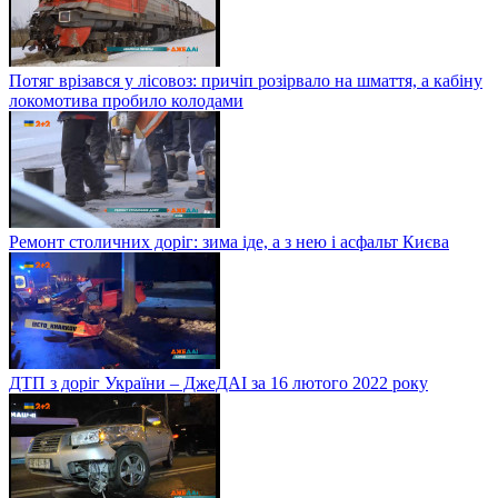
Потяг врізався у лісовоз: причіп розірвало на шмаття, а кабіну
локомотива пробило колодами
Ремонт столичних доріг: зима іде, а з нею і асфальт Києва
ДТП з доріг України – ДжеДАІ за 16 лютого 2022 року