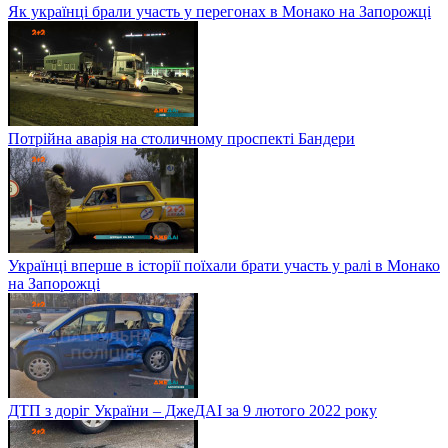
Як українці брали участь у перегонах в Монако на Запорожці
Потрійна аварія на столичному проспекті Бандери
Українці вперше в історії поїхали брати участь у ралі в Монако
на Запорожці
ДТП з доріг України – ДжеДАІ за 9 лютого 2022 року