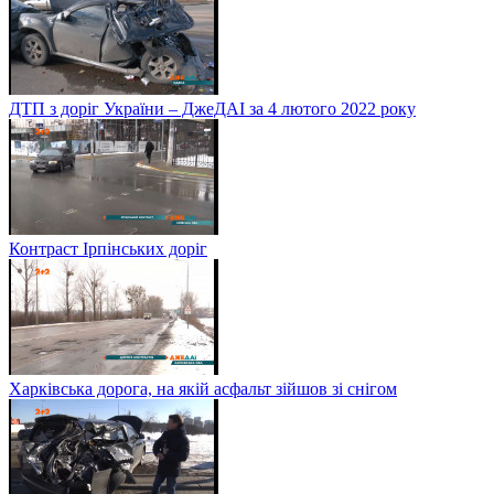
ДТП з доріг України – ДжеДАІ за 4 лютого 2022 року
Контраст Ірпінських доріг
Харківська дорога, на якій асфальт зійшов зі снігом