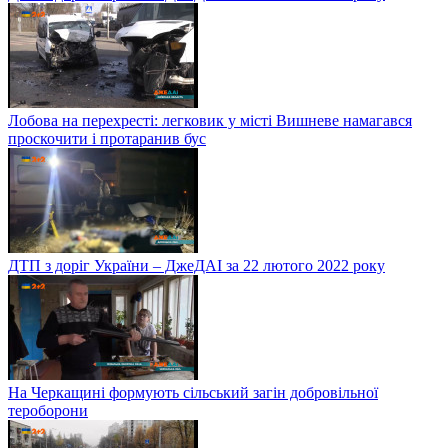
Лобова на перехресті: легковик у місті Вишневе намагався
проскочити і протаранив бус
ДТП з доріг України – ДжеДАІ за 22 лютого 2022 року
На Черкащині формують сільський загін добровільної
тероборони