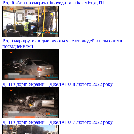
Водій збив на смерть пішохода та втік з місця ДТП
Водії маршруток відмовляються везти людей з пільговими
посвідченнями
ДТП з доріг України – ДжеДАІ за 8 лютого 2022 року
ДТП з доріг України – ДжеДАІ за 7 лютого 2022 року