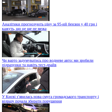
Аналітики прогнозують ціну за 95-ий бензин у 40 грн і
кажуть, що це ще не межа
Чи варто задумуватись про водневе авто: ми зробили
підрахунки та навіть тест-драйв
У Києві з’явилась нова смуга громадського транспорту і
відразу почала збирати порушення