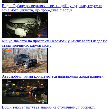
Водій Субару розвертався через подвійну суцільну смугу та
збив мотоцикліста, що проїжджав ліворуч
Мінус два авто на проспекті Перемоги у Києві: аварія ледве не
стала причиною кармагедону
Автомобілі, якими користуються найвідоміші жінки планети
Водій таксі влаштував аварію на столичному проспекті