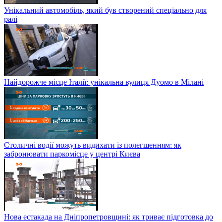
Унікальний автомобіль, який був створений спеціально для
ралі
Найдорожче місце Італії: унікальна вулиця Дуомо в Мілані
Столичні водії можуть видихати із полегшенням: як
забронювати паркомісце у центрі Києва
Нова естакада на Дніпропетровщині: як триває підготовка до