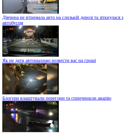
Дівчина не втримала авто на слизькій дорозі та зіткнулася з
автобусом
Як не дати автошахраю розвести вас на гроші
Блогери влаштували перегони та спричинили аварію