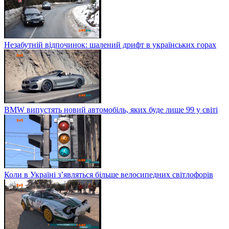
Незабутній відпочинок: шалений дрифт в українських горах
BMW випустять новий автомобіль, яких буде лише 99 у світі
Коли в Україні з’являться більше велосипедних світлофорів