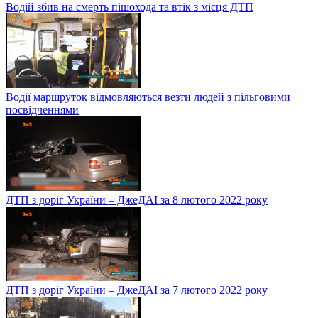
Водій збив на смерть пішохода та втік з місця ДТП
Водії маршруток відмовляються везти людей з пільговими
посвідченнями
ДТП з доріг України – ДжеДАІ за 8 лютого 2022 року
ДТП з доріг України – ДжеДАІ за 7 лютого 2022 року