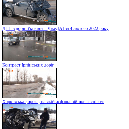
ДТП з доріг України – ДжеДАІ за 4 лютого 2022 року
Контраст Ірпінських доріг
Харківська дорога, на якій асфальт зійшов зі снігом