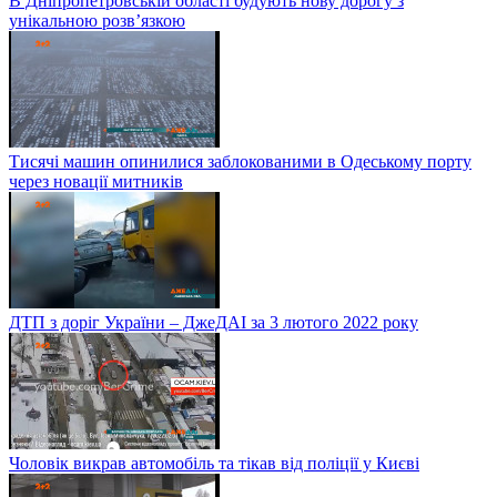
В Дніпропетровській області будують нову дорогу з
унікальною розв’язкою
Тисячі машин опинилися заблокованими в Одеському порту
через новації митників
ДТП з доріг України – ДжеДАІ за 3 лютого 2022 року
Чоловік викрав автомобіль та тікав від поліції у Києві