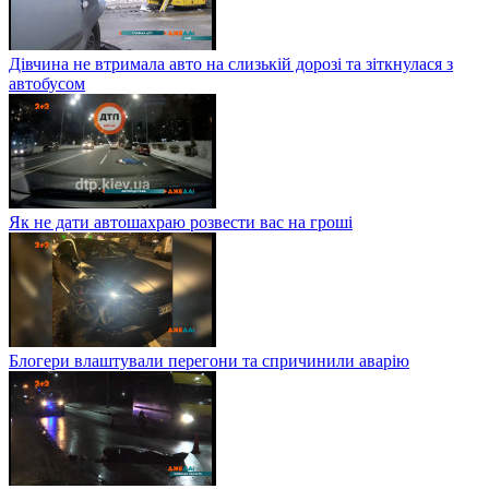
Дівчина не втримала авто на слизькій дорозі та зіткнулася з
автобусом
Як не дати автошахраю розвести вас на гроші
Блогери влаштували перегони та спричинили аварію