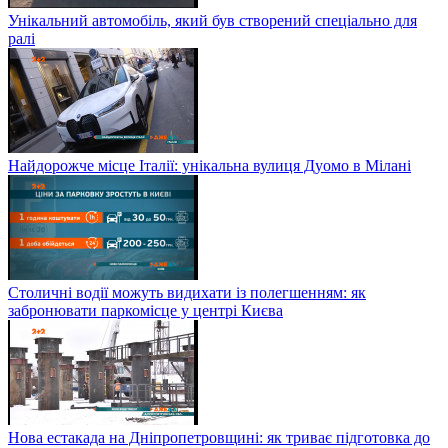
Унікальний автомобіль, який був створений спеціально для
ралі
Найдорожче місце Італії: унікальна вулиця Дуомо в Мілані
Столичні водії можуть видихати із полегшенням: як
забронювати паркомісце у центрі Києва
Нова естакада на Дніпропетровщині: як триває підготовка до