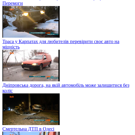
Перемоги
Траса у Карпатах для любителів перевірити своє авто на
міцність
Дніпровська дорога, на якій автомобіль може залишитися без
коліс
Смертельна ДТП в Одесі