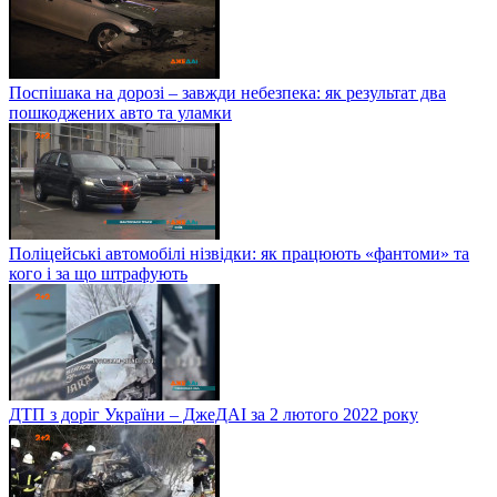
Поспішака на дорозі – завжди небезпека: як результат два
пошкоджених авто та уламки
Поліцейські автомобілі нізвідки: як працюють «фантоми» та
кого і за що штрафують
ДТП з доріг України – ДжеДАІ за 2 лютого 2022 року