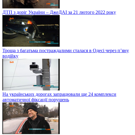
ДТП з доріг України – ДжеДАІ за 21 лютого 2022 року
Троща з багатьма постраждалими сталася в Одесі через п’яну
водійку
На українських дорогах запрацювали ще 24 комплекси
автоматичної фіксації порушень