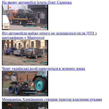
На якому автомобілі їздить Олег Скрипка
Від автомобіля майже нічого не залишилося після ДТП з
вантажівкою у Маріуполі
Чому українські водії паркуються в зелених зонах
Мешканець Харківщини створив трактор власними руками