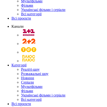
Мультфільми
Фільми
Українські фільми і серіали
Всі категорії
Всі проєкти
Канали
Категорії
Реаліті-шоу
Розважальні шоу
Новини
Серіали
Мультфільми
Фільми
Українські фільми і серіали
Всі категорії
Всі проєкти