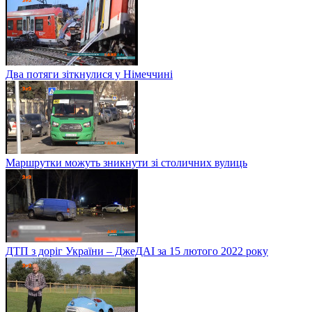
Два потяги зіткнулися у Німеччині
Маршрутки можуть зникнути зі столичних вулиць
ДТП з доріг України – ДжеДАІ за 15 лютого 2022 року