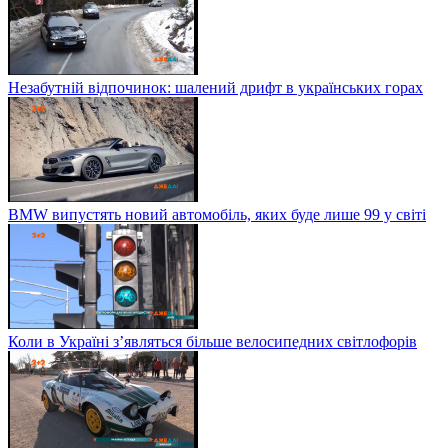
Незабутній відпочинок: шалений дрифт в українських горах
BMW випустять новий автомобіль, яких буде лише 99 у світі
Коли в Україні з’являться більше велосипедних світлофорів