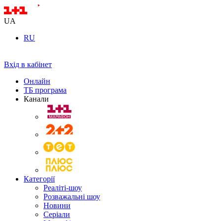
UA
RU
Вхід в кабінет
Онлайн
ТБ програма
Канали
Категорії
Реаліті-шоу
Розважальні шоу
Новини
Серіали