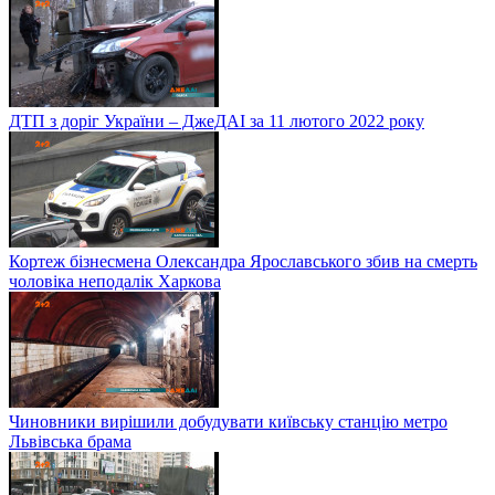
ДТП з доріг України – ДжеДАІ за 11 лютого 2022 року
Кортеж бізнесмена Олександра Ярославського збив на смерть
чоловіка неподалік Харкова
Чиновники вирішили добудувати київську станцію метро
Львівська брама