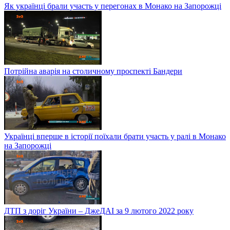
Як українці брали участь у перегонах в Монако на Запорожці
Потрійна аварія на столичному проспекті Бандери
Українці вперше в історії поїхали брати участь у ралі в Монако
на Запорожці
ДТП з доріг України – ДжеДАІ за 9 лютого 2022 року