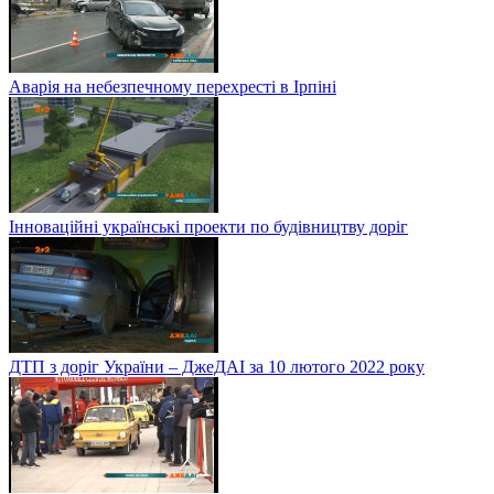
Аварія на небезпечному перехресті в Ірпіні
Інноваційні українські проекти по будівництву доріг
ДТП з доріг України – ДжеДАІ за 10 лютого 2022 року