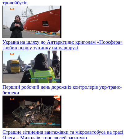
тролейбусів
Україна на шляху до Антарктиди: криголам «Ноосфера»
зробив першу зупинку на маршруті
Перший робочий день дорожніх контролерів укр-транс-
безпеки
Страшне зіткнення вантажівки та мікроавтобуса на трасі
Одеса – Миколаїв: троє людей загинуло