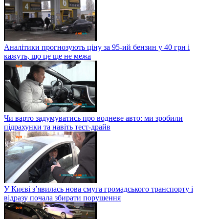
Аналітики прогнозують ціну за 95-ий бензин у 40 грн і
кажуть, що це ще не межа
Чи варто задумуватись про водневе авто: ми зробили
підрахунки та навіть тест-драйв
У Києві з’явилась нова смуга громадського транспорту і
відразу почала збирати порушення