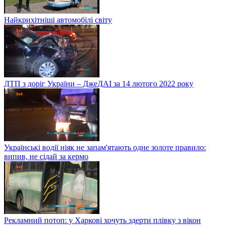
Найкрихітніші автомобілі світу
ДТП з доріг України – ДжеДАІ за 14 лютого 2022 року
Українські водії ніяк не запам'ятають одне золоте правило:
випив, не сідай за кермо
Рекламний потоп: у Харкові хочуть здерти плівку з вікон