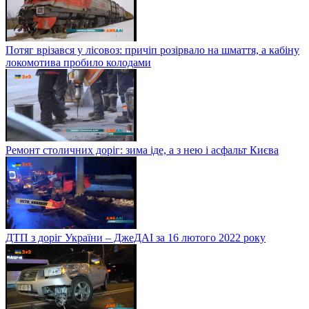
Потяг врізався у лісовоз: причіп розірвало на шмаття, а кабіну
локомотива пробило колодами
Ремонт столичних доріг: зима іде, а з нею і асфальт Києва
ДТП з доріг України – ДжеДАІ за 16 лютого 2022 року