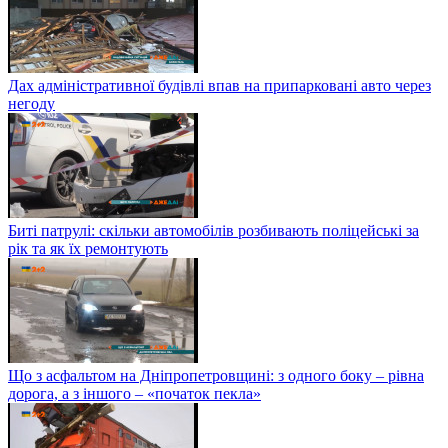
Дах адміністративної будівлі впав на припарковані авто через
негоду
Биті патрулі: скільки автомобілів розбивають поліцейські за
рік та як їх ремонтують
Що з асфальтом на Дніпропетровщині: з одного боку – рівна
дорога, а з іншого – «початок пекла»