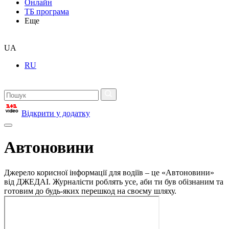
Онлайн
ТБ програма
Еще
UA
RU
Відкрити у додатку
Автоновини
Джерело корисної інформації для водіїв – це «Автоновини»
від ДЖЕДАІ. Журналісти роблять усе, аби ти був обізнаним та
готовим до будь-яких перешкод на своєму шляху.