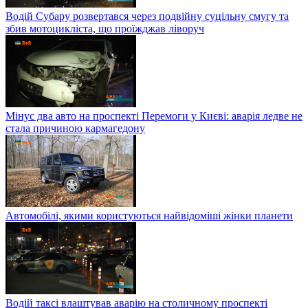
Водій Субару розвертався через подвійну суцільну смугу та
збив мотоцикліста, що проїжджав ліворуч
Мінус два авто на проспекті Перемоги у Києві: аварія ледве не
стала причиною кармагедону
Автомобілі, якими користуються найвідоміші жінки планети
Водій таксі влаштував аварію на столичному проспекті