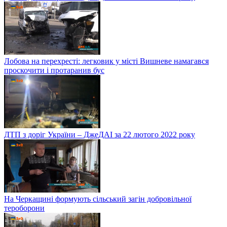
Лобова на перехресті: легковик у місті Вишневе намагався
проскочити і протаранив бус
ДТП з доріг України – ДжеДАІ за 22 лютого 2022 року
На Черкащині формують сільський загін добровільної
тероборони