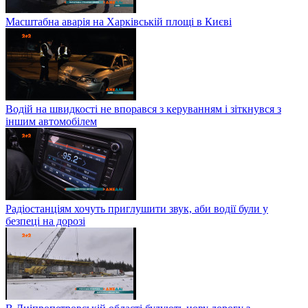
Масштабна аварія на Харківській площі в Києві
Водій на швидкості не впорався з керуванням і зіткнувся з
іншим автомобілем
Радіостанціям хочуть приглушити звук, аби водії були у
безпеці на дорозі