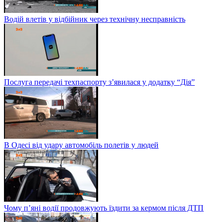
Водій влетів у відбійник через технічну несправність
Послуга передачі техпаспорту з’явилася у додатку “Дія”
В Одесі від удару автомобіль полетів у людей
Чому п’яні водії продовжують їздити за кермом після ДТП