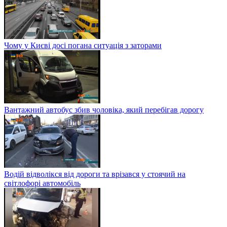
Чому у Києві досі погана ситуація з заторами
Вантажний автобус збив чоловіка, який перебігав дорогу
Водій відволікся від дороги та врізався у стоячий на
світлофорі автомобіль