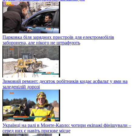
Парковка біля зарядних пристроїв для електромобілів
заборонена, але нікого не штрафують
Зимовий ремонт: десяток робітників кидає асфальт у ями на
заледенілій дорозі
Українці на ралі в Монте-Карло: чотири екіпажі фінішували –
серед них є навіть призове місце