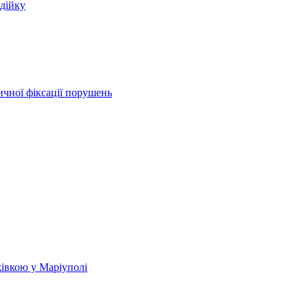
одійку
чної фіксації порушень
жівкою у Маріуполі