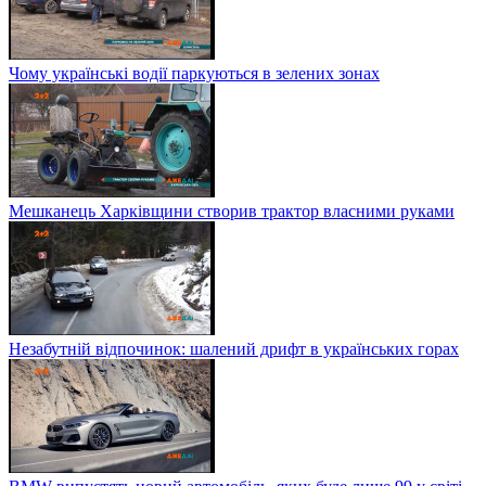
Чому українські водії паркуються в зелених зонах
Мешканець Харківщини створив трактор власними руками
Незабутній відпочинок: шалений дрифт в українських горах