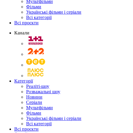
Мультфільми
Фільми
Українські фільми і серіали
Всі категорії
Всі проєкти
Канали
Категорії
Реаліті-шоу
Розважальні шоу
Новини
Серіали
Мультфільми
Фільми
Українські фільми і серіали
Всі категорії
Всі проєкти