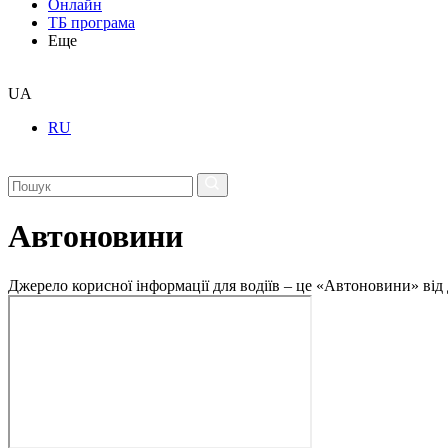
Онлайн
ТБ програма
Еще
UA
RU
Автоновини
Джерело корисної інформації для водіїв – це «Автоновини» від