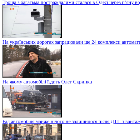
Троща з багатьма постраждалими сталася в Одесі через п’яну в
На українських дорогах запрацювали ще 24 комплекси автомати
На якому автомобілі їздить Олег Скрипка
Від автомобіля майже нічого не залишилося після ДТП з ванта