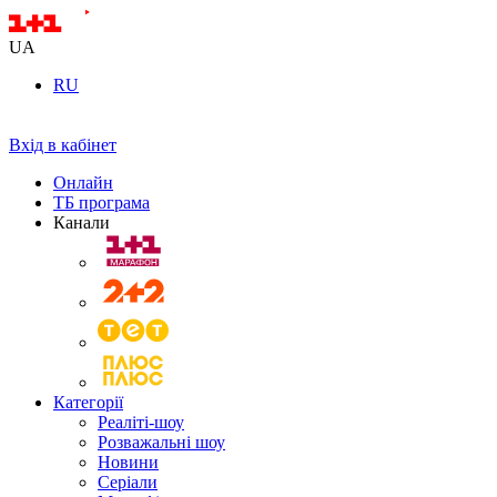
UA
RU
Вхід в кабінет
Онлайн
ТБ програма
Канали
Категорії
Реаліті-шоу
Розважальні шоу
Новини
Серіали