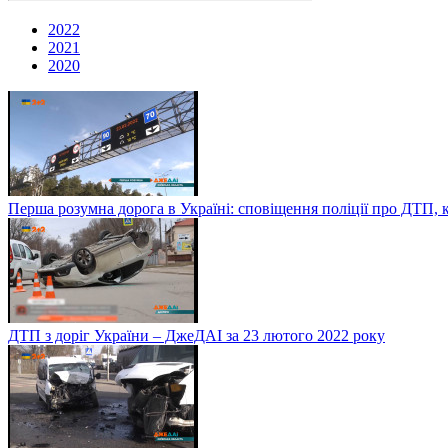
2022
2021
2020
Перша розумна дорога в Україні: сповіщення поліції про ДТП, 
ДТП з доріг України – ДжеДАІ за 23 лютого 2022 року