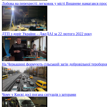
Лобова на перехресті: легковик у місті Вишневе намагався про
ДТП з доріг України – ДжеДАІ за 22 лютого 2022 року
На Черкащині формують сільський загін добровільної тероборо
Чому у Києві досі погана ситуація з заторами