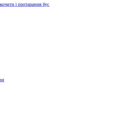
скочити і протаранив бус
ни