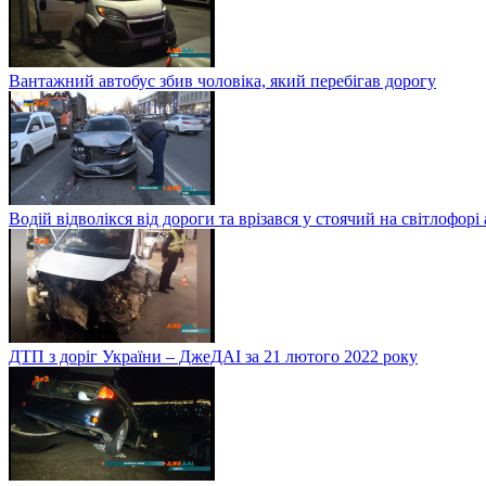
Вантажний автобус збив чоловіка, який перебігав дорогу
Водій відволікся від дороги та врізався у стоячий на світлофорі
ДТП з доріг України – ДжеДАІ за 21 лютого 2022 року