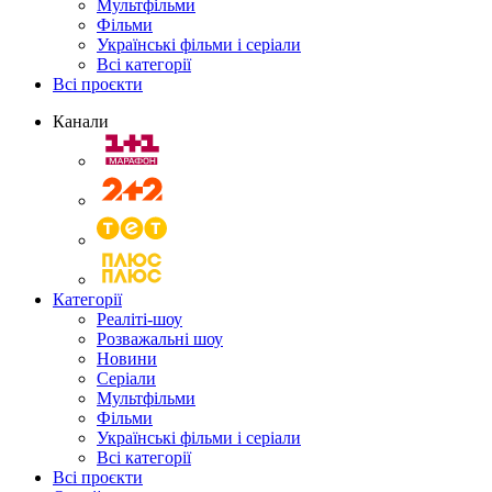
Мультфільми
Фільми
Українські фільми і серіали
Всі категорії
Всі проєкти
Канали
Категорії
Реаліті-шоу
Розважальні шоу
Новини
Серіали
Мультфільми
Фільми
Українські фільми і серіали
Всі категорії
Всі проєкти