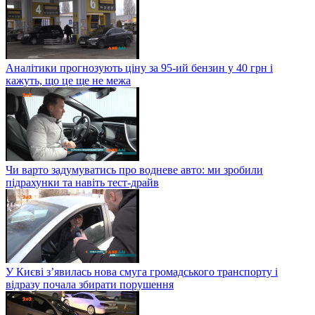
Аналітики прогнозують ціну за 95-ий бензин у 40 грн і
кажуть, що це ще не межа
Чи варто задумуватись про водневе авто: ми зробили
підрахунки та навіть тест-драйв
У Києві з’явилась нова смуга громадського транспорту і
відразу почала збирати порушення