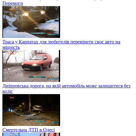
Перемоги
Траса у Карпатах для любителів перевірити своє авто на
міцність
Дніпровська дорога, на якій автомобіль може залишитися без
коліс
Смертельна ДТП в Одесі