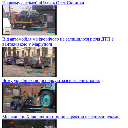
На якому автомобілі їздить Олег Скрипка
Від автомобіля майже нічого не залишилося після ДТП з
вантажівкою у Маріуполі
Чому українські водії паркуються в зелених зонах
Мешканець Харківщини створив трактор власними руками