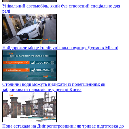
Унікальний автомобіль, який був створений спеціально для
ралі
Найдорожче місце Італії: унікальна вулиця Дуомо в Мілані
Столичні водії можуть видихати із полегшенням: як
забронювати паркомісце у центрі Києва
Нова естакада на Дніпропетровщині: як триває підготовка до