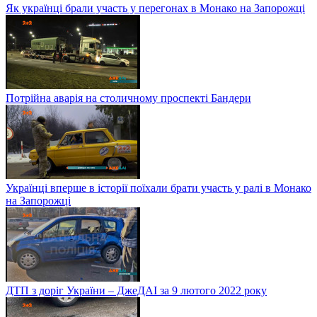
Як українці брали участь у перегонах в Монако на Запорожці
Потрійна аварія на столичному проспекті Бандери
Українці вперше в історії поїхали брати участь у ралі в Монако
на Запорожці
ДТП з доріг України – ДжеДАІ за 9 лютого 2022 року