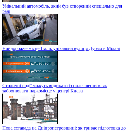
Унікальний автомобіль, який був створений спеціально для
ралі
Найдорожче місце Італії: унікальна вулиця Дуомо в Мілані
Столичні водії можуть видихати із полегшенням: як
забронювати паркомісце у центрі Києва
Нова естакада на Дніпропетровщині: як триває підготовка до