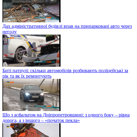
Дах адміністративної будівлі впав на припарковані авто через
негоду
Биті патрулі: скільки автомобілів розбивають поліцейські за
рік та як їх ремонтують
Що з асфальтом на Дніпропетровщині: з одного боку – рівна
дорога, а з іншого – «початок пекла»