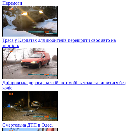
Перемоги
Траса у Карпатах для любителів перевірити своє авто на
міцність
Дніпровська дорога, на якій автомобіль може залишитися без
коліс
Смертельна ДТП в Одесі