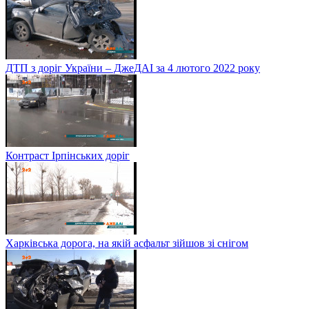
ДТП з доріг України – ДжеДАІ за 4 лютого 2022 року
Контраст Ірпінських доріг
Харківська дорога, на якій асфальт зійшов зі снігом