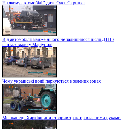
На якому автомобілі їздить Олег Скрипка
Від автомобіля майже нічого не залишилося після ДТП з
вантажівкою у Маріуполі
Чому українські водії паркуються в зелених зонах
Мешканець Харківщини створив трактор власними руками