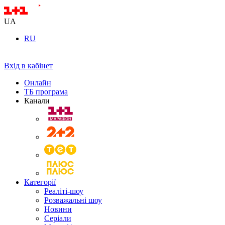
UA
RU
Вхід в кабінет
Онлайн
ТБ програма
Канали
Категорії
Реаліті-шоу
Розважальні шоу
Новини
Серіали