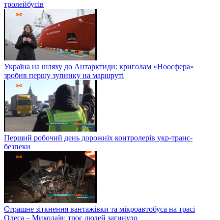
тролейбусів
Україна на шляху до Антарктиди: криголам «Ноосфера»
зробив першу зупинку на маршруті
Перший робочий день дорожніх контролерів укр-транс-
безпеки
Страшне зіткнення вантажівки та мікроавтобуса на трасі
Одеса – Миколаїв: троє людей загинуло