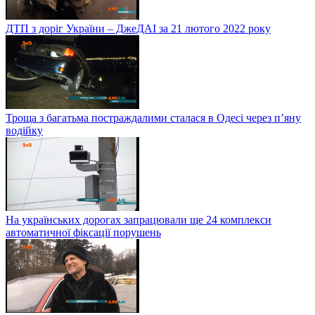
ДТП з доріг України – ДжеДАІ за 21 лютого 2022 року
Троща з багатьма постраждалими сталася в Одесі через п’яну
водійку
На українських дорогах запрацювали ще 24 комплекси
автоматичної фіксації порушень