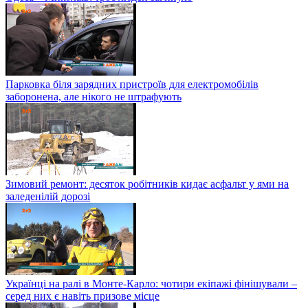
Парковка біля зарядних пристроїв для електромобілів
заборонена, але нікого не штрафують
Зимовий ремонт: десяток робітників кидає асфальт у ями на
заледенілій дорозі
Українці на ралі в Монте-Карло: чотири екіпажі фінішували –
серед них є навіть призове місце