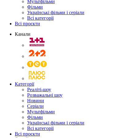
Мультфільми
Фільми
Українські фільми і серіали
Всі категорії
Всі проєкти
Канали
Категорії
Реаліті-шоу
Розважальні шоу
Новини
Серіали
Мультфільми
Фільми
Українські фільми і серіали
Всі категорії
Всі проєкти