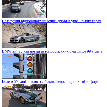
Незабутній відпочинок: шалений дрифт в українських горах
BMW випустять новий автомобіль, яких буде лише 99 у світі
Коли в Україні з’являться більше велосипедних світлофорів