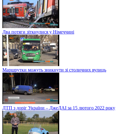
Два потяги зіткнулися у Німеччині
Маршрутки можуть зникнути зі столичних вулиць
ДТП з доріг України – ДжеДАІ за 15 лютого 2022 року