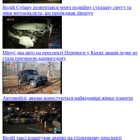
Водій Субару розвертався через подвійну суцільну смугу та
збив мотоцикліста, що проїжджав ліворуч
Мінус два авто на проспекті Перемоги у Києві: аварія ледве не
стала причиною кармагедону
Автомобілі, якими користуються найвідоміші жінки планети
Водій таксі влаштував аварію на столичному проспекті