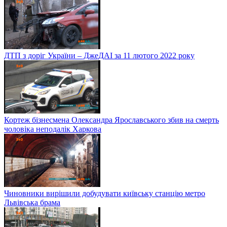
ДТП з доріг України – ДжеДАІ за 11 лютого 2022 року
Кортеж бізнесмена Олександра Ярославського збив на смерть
чоловіка неподалік Харкова
Чиновники вирішили добудувати київську станцію метро
Львівська брама