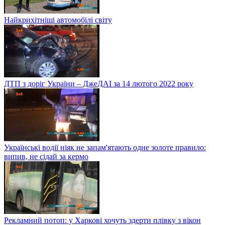
Найкрихітніші автомобілі світу
ДТП з доріг України – ДжеДАІ за 14 лютого 2022 року
Українські водії ніяк не запам'ятають одне золоте правило:
випив, не сідай за кермо
Рекламний потоп: у Харкові хочуть здерти плівку з вікон