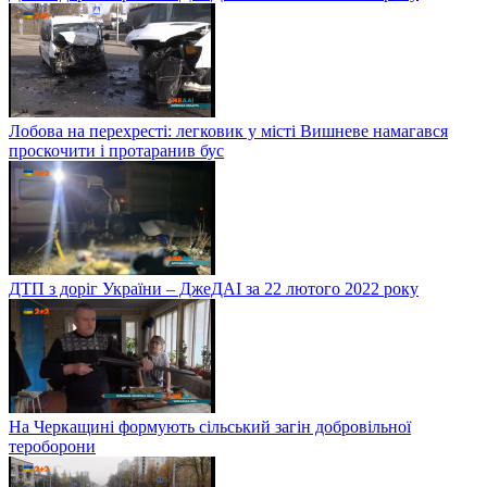
Лобова на перехресті: легковик у місті Вишневе намагався
проскочити і протаранив бус
ДТП з доріг України – ДжеДАІ за 22 лютого 2022 року
На Черкащині формують сільський загін добровільної
тероборони