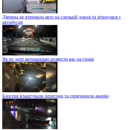
Дівчина не втримала авто на слизькій дорозі та зіткнулася з
автобусом
Як не дати автошахраю розвести вас на гроші
Блогери влаштували перегони та спричинили аварію