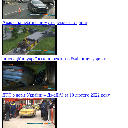
Аварія на небезпечному перехресті в Ірпіні
Інноваційні українські проекти по будівництву доріг
ДТП з доріг України – ДжеДАІ за 10 лютого 2022 року