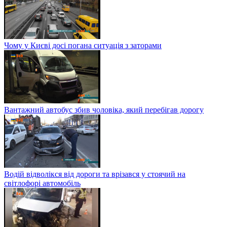
Чому у Києві досі погана ситуація з заторами
Вантажний автобус збив чоловіка, який перебігав дорогу
Водій відволікся від дороги та врізався у стоячий на
світлофорі автомобіль