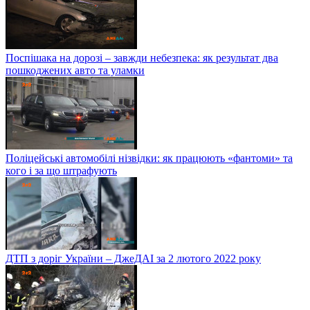
Поспішака на дорозі – завжди небезпека: як результат два
пошкоджених авто та уламки
Поліцейські автомобілі нізвідки: як працюють «фантоми» та
кого і за що штрафують
ДТП з доріг України – ДжеДАІ за 2 лютого 2022 року