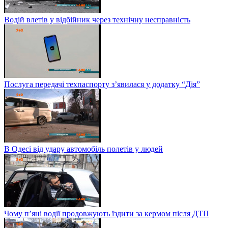
Водій влетів у відбійник через технічну несправність
Послуга передачі техпаспорту з’явилася у додатку “Дія”
В Одесі від удару автомобіль полетів у людей
Чому п’яні водії продовжують їздити за кермом після ДТП