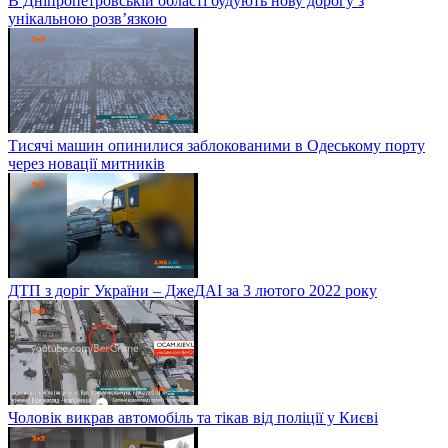
В Дніпропетровській області будують нову дорогу з
унікальною розв’язкою
Тисячі машин опинилися заблокованими в Одеському порту
через новації митників
ДТП з доріг України – ДжеДАІ за 3 лютого 2022 року
Чоловік викрав автомобіль та тікав від поліції у Києві