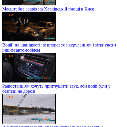
Масштабна аварія на Харківській площі в Києві
Водій на швидкості не впорався з керуванням і зіткнувся з
іншим автомобілем
Радіостанціям хочуть приглушити звук, аби водії були у
безпеці на дорозі