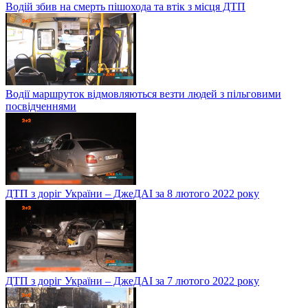
Водій збив на смерть пішохода та втік з місця ДТП
Водії маршруток відмовляються везти людей з пільговими
посвідченнями
ДТП з доріг України – ДжеДАІ за 8 лютого 2022 року
ДТП з доріг України – ДжеДАІ за 7 лютого 2022 року