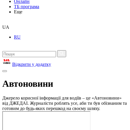
Онлайн
ТБ програма
Еще
UA
RU
Відкрити у додатку
Автоновини
Джерело корисної інформації для водіїв – це «Автоновини»
від ДЖЕДАІ. Журналісти роблять усе, аби ти був обізнаним та
готовим до будь-яких перешкод на своєму шляху.