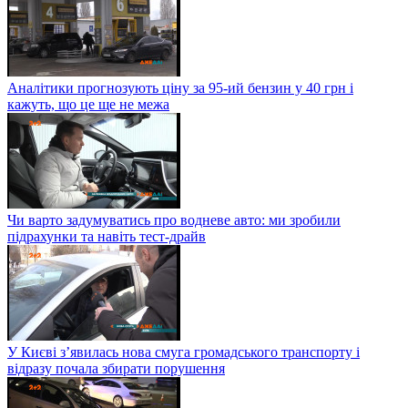
Аналітики прогнозують ціну за 95-ий бензин у 40 грн і
кажуть, що це ще не межа
Чи варто задумуватись про водневе авто: ми зробили
підрахунки та навіть тест-драйв
У Києві з’явилась нова смуга громадського транспорту і
відразу почала збирати порушення