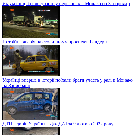
Як українці брали участь у перегонах в Монако на Запорожці
Потрійна аварія на столичному проспекті Бандери
Українці вперше в історії поїхали брати участь у ралі в Монако
на Запорожці
ДТП з доріг України – ДжеДАІ за 9 лютого 2022 року