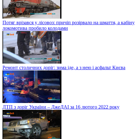
Потяг врізався у лісовоз: причіп розірвало на шмаття, а кабіну
локомотива пробило колодами
Ремонт столичних доріг: зима іде, а з нею і асфальт Києва
ДТП з доріг України – ДжеДАІ за 16 лютого 2022 року