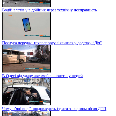
Водій влетів у відбійник через технічну несправність
Послуга передачі техпаспорту з’явилася у додатку “Дія”
В Одесі від удару автомобіль полетів у людей
Чому п’яні водії продовжують їздити за кермом після ДТП