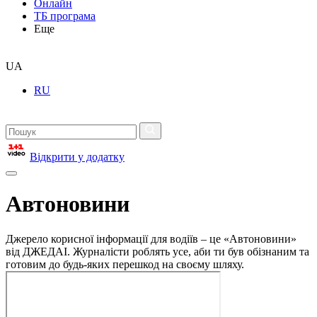
Онлайн
ТБ програма
Еще
UA
RU
Відкрити у додатку
Автоновини
Джерело корисної інформації для водіїв – це «Автоновини»
від ДЖЕДАІ. Журналісти роблять усе, аби ти був обізнаним та
готовим до будь-яких перешкод на своєму шляху.