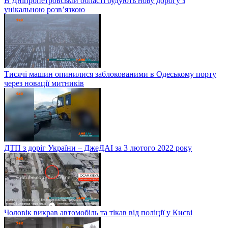
В Дніпропетровській області будують нову дорогу з
унікальною розв’язкою
Тисячі машин опинилися заблокованими в Одеському порту
через новації митників
ДТП з доріг України – ДжеДАІ за 3 лютого 2022 року
Чоловік викрав автомобіль та тікав від поліції у Києві