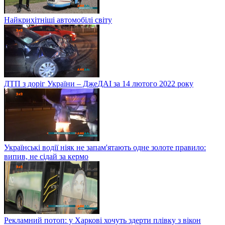
Найкрихітніші автомобілі світу
ДТП з доріг України – ДжеДАІ за 14 лютого 2022 року
Українські водії ніяк не запам'ятають одне золоте правило:
випив, не сідай за кермо
Рекламний потоп: у Харкові хочуть здерти плівку з вікон