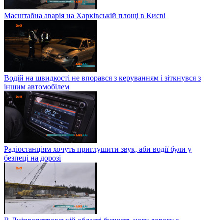
Масштабна аварія на Харківській площі в Києві
Водій на швидкості не впорався з керуванням і зіткнувся з
іншим автомобілем
Радіостанціям хочуть приглушити звук, аби водії були у
безпеці на дорозі