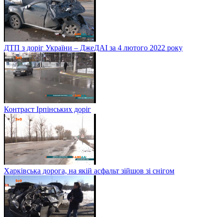
ДТП з доріг України – ДжеДАІ за 4 лютого 2022 року
Контраст Ірпінських доріг
Харківська дорога, на якій асфальт зійшов зі снігом