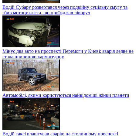
Водій Субару розвертався через подвійну суцільну смугу та
збив мотоцикліста, що проїжджав ліворуч
Мінус два авто на проспекті Перемоги у Києві: аварія ледве не
стала причиною кармагедону
Автомобілі, якими користуються найвідоміші жінки планети
Водій таксі влаштував аварію на столичному проспекті