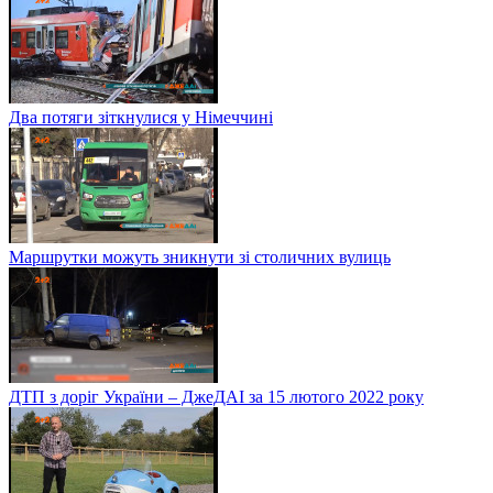
Два потяги зіткнулися у Німеччині
Маршрутки можуть зникнути зі столичних вулиць
ДТП з доріг України – ДжеДАІ за 15 лютого 2022 року