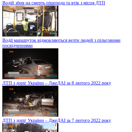
Водій збив на смерть пішохода та втік з місця ДТП
Водії маршруток відмовляються везти людей з пільговими
посвідченнями
ДТП з доріг України – ДжеДАІ за 8 лютого 2022 року
ДТП з доріг України – ДжеДАІ за 7 лютого 2022 року