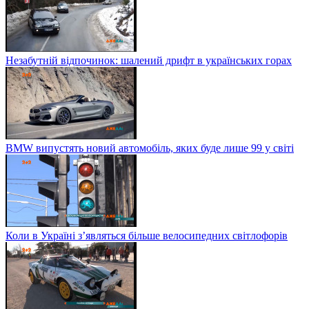
Незабутній відпочинок: шалений дрифт в українських горах
BMW випустять новий автомобіль, яких буде лише 99 у світі
Коли в Україні з’являться більше велосипедних світлофорів