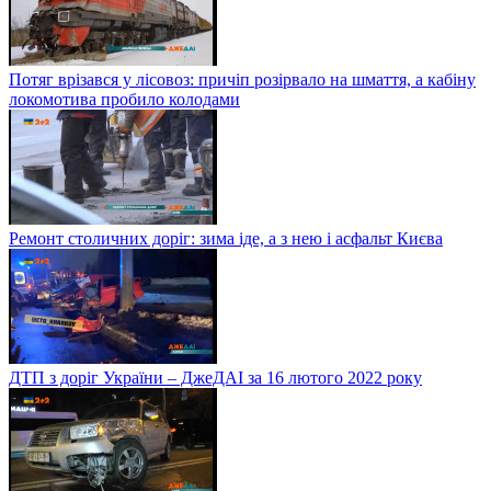
Потяг врізався у лісовоз: причіп розірвало на шмаття, а кабіну
локомотива пробило колодами
Ремонт столичних доріг: зима іде, а з нею і асфальт Києва
ДТП з доріг України – ДжеДАІ за 16 лютого 2022 року