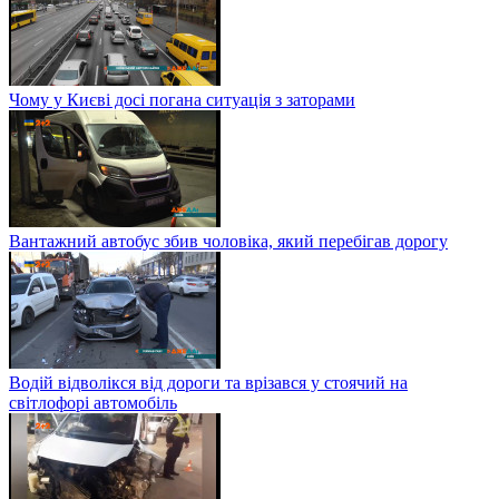
Чому у Києві досі погана ситуація з заторами
Вантажний автобус збив чоловіка, який перебігав дорогу
Водій відволікся від дороги та врізався у стоячий на
світлофорі автомобіль