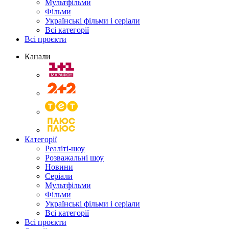
Мультфільми
Фільми
Українські фільми і серіали
Всі категорії
Всі проєкти
Канали
Категорії
Реаліті-шоу
Розважальні шоу
Новини
Серіали
Мультфільми
Фільми
Українські фільми і серіали
Всі категорії
Всі проєкти