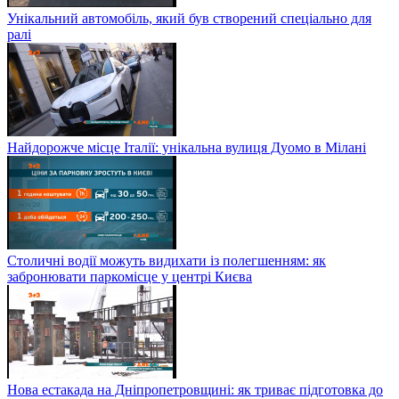
Унікальний автомобіль, який був створений спеціально для
ралі
Найдорожче місце Італії: унікальна вулиця Дуомо в Мілані
Столичні водії можуть видихати із полегшенням: як
забронювати паркомісце у центрі Києва
Нова естакада на Дніпропетровщині: як триває підготовка до