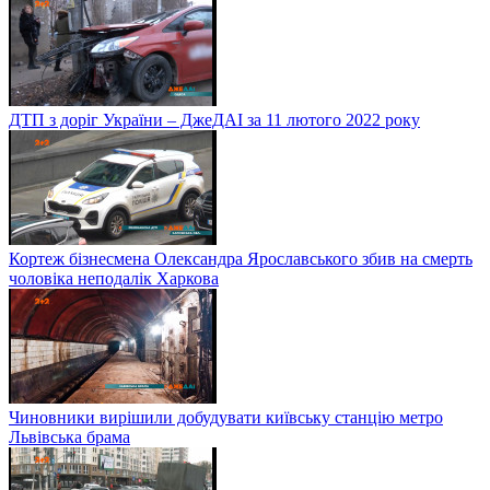
ДТП з доріг України – ДжеДАІ за 11 лютого 2022 року
Кортеж бізнесмена Олександра Ярославського збив на смерть
чоловіка неподалік Харкова
Чиновники вирішили добудувати київську станцію метро
Львівська брама