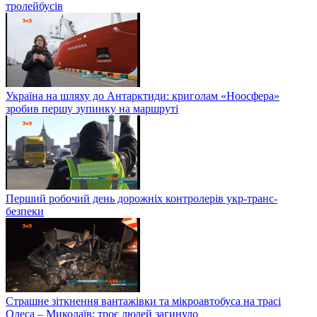
тролейбусів
Україна на шляху до Антарктиди: криголам «Ноосфера»
зробив першу зупинку на маршруті
Перший робочий день дорожніх контролерів укр-транс-
безпеки
Страшне зіткнення вантажівки та мікроавтобуса на трасі
Одеса – Миколаїв: троє людей загинуло