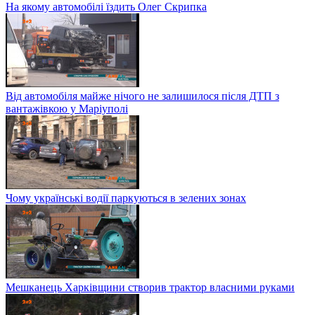
На якому автомобілі їздить Олег Скрипка
Від автомобіля майже нічого не залишилося після ДТП з
вантажівкою у Маріуполі
Чому українські водії паркуються в зелених зонах
Мешканець Харківщини створив трактор власними руками