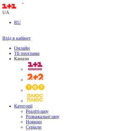
UA
RU
Вхід в кабінет
Онлайн
ТБ програма
Канали
Категорії
Реаліті-шоу
Розважальні шоу
Новини
Серіали