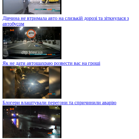
Дівчина не втримала авто на слизькій дорозі та зіткнулася з
автобусом
Як не дати автошахраю розвести вас на гроші
Блогери влаштували перегони та спричинили аварію