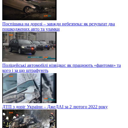
Поспішака на дорозі – завжди небезпека: як результат два
пошкоджених авто та уламки
Поліцейські автомобілі нізвідки: як працюють «фантоми» та
кого і за що штрафують
ДТП з доріг України – ДжеДАІ за 2 лютого 2022 року