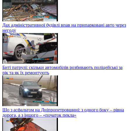
Дах адміністративної будівлі впав на припарковані авто через
негоду
Биті патрулі: скільки автомобілів розбивають поліцейські за
рік та як їх ремонтують
Що з асфальтом на Дніпропетровщині: з одного боку – рівна
дорога, а з іншого – «початок пекла»