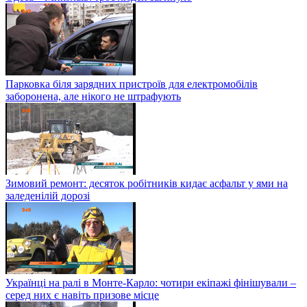
Парковка біля зарядних пристроїв для електромобілів
заборонена, але нікого не штрафують
Зимовий ремонт: десяток робітників кидає асфальт у ями на
заледенілій дорозі
Українці на ралі в Монте-Карло: чотири екіпажі фінішували –
серед них є навіть призове місце