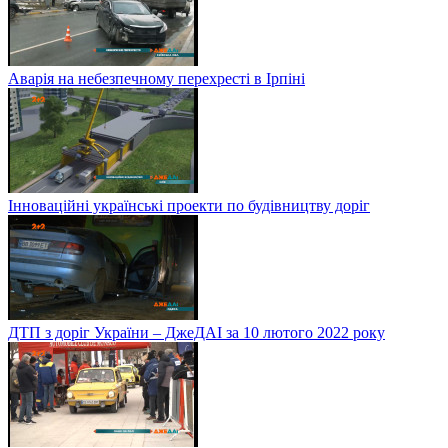
Аварія на небезпечному перехресті в Ірпіні
Інноваційні українські проекти по будівництву доріг
ДТП з доріг України – ДжеДАІ за 10 лютого 2022 року