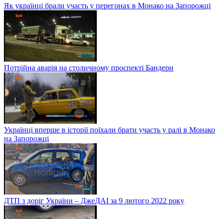
Як українці брали участь у перегонах в Монако на Запорожці
Потрійна аварія на столичному проспекті Бандери
Українці вперше в історії поїхали брати участь у ралі в Монако
на Запорожці
ДТП з доріг України – ДжеДАІ за 9 лютого 2022 року