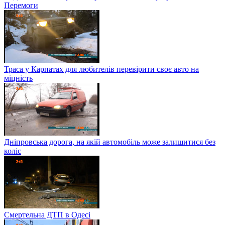
Перемоги
Траса у Карпатах для любителів перевірити своє авто на
міцність
Дніпровська дорога, на якій автомобіль може залишитися без
коліс
Смертельна ДТП в Одесі