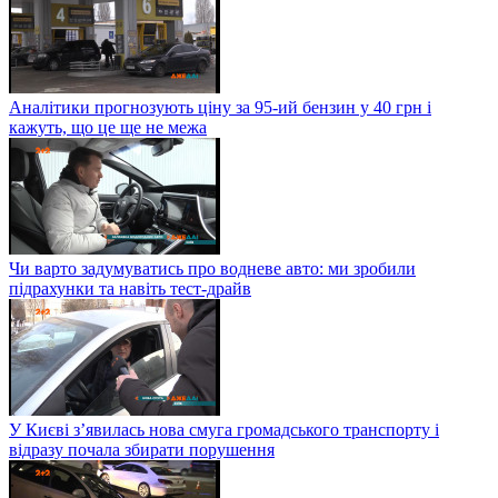
Аналітики прогнозують ціну за 95-ий бензин у 40 грн і
кажуть, що це ще не межа
Чи варто задумуватись про водневе авто: ми зробили
підрахунки та навіть тест-драйв
У Києві з’явилась нова смуга громадського транспорту і
відразу почала збирати порушення