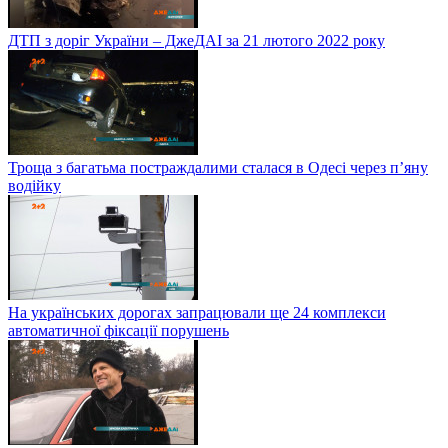
ДТП з доріг України – ДжеДАІ за 21 лютого 2022 року
Троща з багатьма постраждалими сталася в Одесі через п’яну
водійку
На українських дорогах запрацювали ще 24 комплекси
автоматичної фіксації порушень