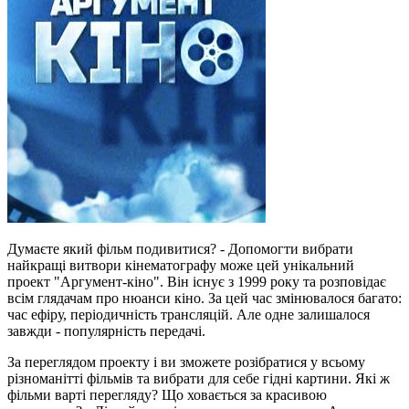
Думаєте який фільм подивитися? - Допомогти вибрати
найкращі витвори кінематографу може цей унікальний
проект "Аргумент-кіно". Він існує з 1999 року та розповідає
всім глядачам про нюанси кіно. За цей час змінювалося багато:
час ефіру, періодичність трансляцій. Але одне залишалося
завжди - популярність передачі.
За переглядом проекту і ви зможете розібратися у всьому
різноманітті фільмів та вибрати для себе гідні картини. Які ж
фільми варті перегляду? Що ховається за красивою