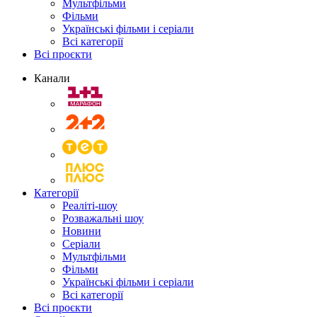
Мультфільми
Фільми
Українські фільми і серіали
Всі категорії
Всі проєкти
Канали
Категорії
Реаліті-шоу
Розважальні шоу
Новини
Серіали
Мультфільми
Фільми
Українські фільми і серіали
Всі категорії
Всі проєкти