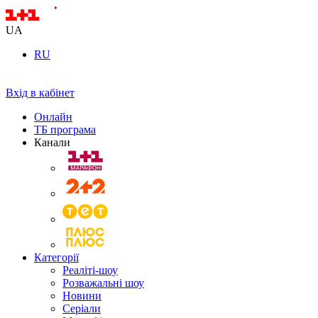
UA
RU
Вхід в кабінет
Онлайн
ТБ програма
Канали
Категорії
Реаліті-шоу
Розважальні шоу
Новини
Серіали