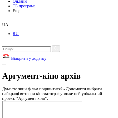
Онлайн
ТБ програма
Еще
UA
RU
Відкрити у додатку
Аргумент-кіно архів
Думаєте який фільм подивитися? - Допомогти вибрати
найкращі витвори кінематографу може цей унікальний
проект. "Аргумент-кіно".