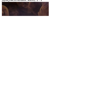
Жіночі обличчя революції
Документальне кіно, 1+1