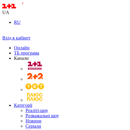
UA
RU
Вхід в кабінет
Онлайн
ТБ програма
Канали
Категорії
Реаліті-шоу
Розважальні шоу
Новини
Серіали