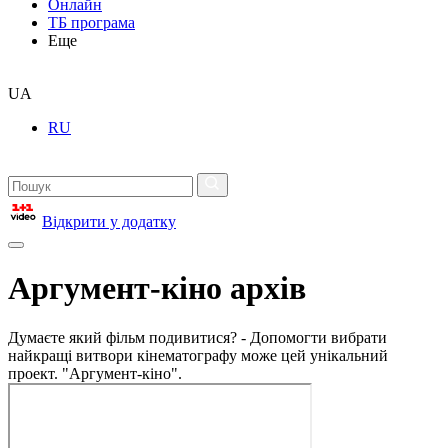
Онлайн
ТБ програма
Еще
UA
RU
Відкрити у додатку
Аргумент-кіно архів
Думаєте який фільм подивитися? - Допомогти вибрати
найкращі витвори кінематографу може цей унікальний
проект. "Аргумент-кіно".