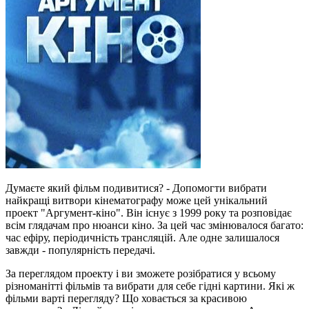
Думаєте який фільм подивитися? - Допомогти вибрати
найкращі витвори кінематографу може цей унікальний
проект "Аргумент-кіно". Він існує з 1999 року та розповідає
всім глядачам про нюанси кіно. За цей час змінювалося багато:
час ефіру, періодичність трансляцій. Але одне залишалося
завжди - популярність передачі.
За переглядом проекту і ви зможете розібратися у всьому
різноманітті фільмів та вибрати для себе гідні картини. Які ж
фільми варті перегляду? Що ховається за красивою