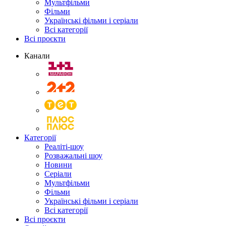
Мультфільми
Фільми
Українські фільми і серіали
Всі категорії
Всі проєкти
Канали
Категорії
Реаліті-шоу
Розважальні шоу
Новини
Серіали
Мультфільми
Фільми
Українські фільми і серіали
Всі категорії
Всі проєкти