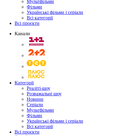
Мультфільми
Фільми
Українські фільми і серіали
Всі категорії
Всі проєкти
Канали
Категорії
Реаліті-шоу
Розважальні шоу
Новини
Серіали
Мультфільми
Фільми
Українські фільми і серіали
Всі категорії
Всі проєкти