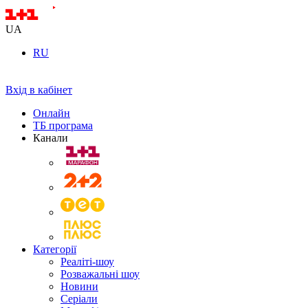
UA
RU
Вхід в кабінет
Онлайн
ТБ програма
Канали
Категорії
Реаліті-шоу
Розважальні шоу
Новини
Серіали