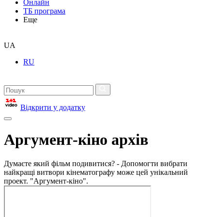
Онлайн
ТБ програма
Еще
UA
RU
Відкрити у додатку
Аргумент-кіно архів
Думаєте який фільм подивитися? - Допомогти вибрати
найкращі витвори кінематографу може цей унікальний
проект. "Аргумент-кіно".