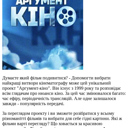
Думаєте який фільм подивитися? - Допомогти вибрати
найкращі витвори кінематографу може цей унікальний
проект "Аргумент-кіно". Він існує з 1999 року та розповідає
всім глядачам про нюанси кіно. За цей час змінювалося багато:
час ефіру, періодичність трансляцій. Але одне залишалося
завжди - популярність передачі.
За переглядом проекту і ви зможете розібратися у всьому
різноманітті фільмів та вибрати для себе гідні картини. Які ж
фільми варті перегляду? Що ховається за красивою