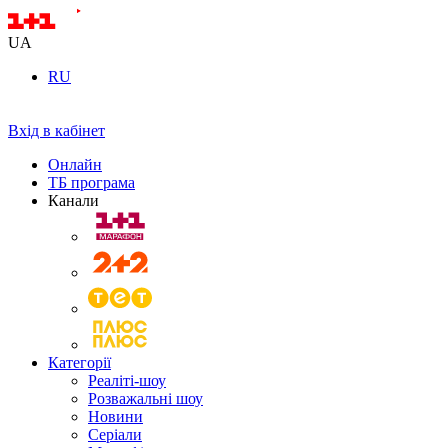
UA
RU
Вхід в кабінет
Онлайн
ТБ програма
Канали
Категорії
Реаліті-шоу
Розважальні шоу
Новини
Серіали