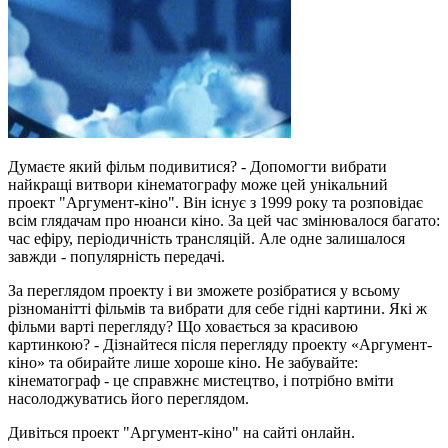
Думаєте який фільм подивитися? - Допомогти вибрати
найкращі витвори кінематографу може цей унікальний
проект "Аргумент-кіно". Він існує з 1999 року та розповідає
всім глядачам про нюанси кіно. За цей час змінювалося багато:
час ефіру, періодичність трансляцій. Але одне залишалося
завжди - популярність передачі.
За переглядом проекту і ви зможете розібратися у всьому
різноманітті фільмів та вибрати для себе гідні картини. Які ж
фільми варті перегляду? Що ховається за красивою
картинкою? - Дізнайтеся після перегляду проекту «Аргумент-
кіно» та обирайте лише хороше кіно. Не забувайте:
кінематограф - це справжнє мистецтво, і потрібно вміти
насолоджуватись його переглядом.
Дивіться проект "Аргумент-кіно" на сайті онлайн.