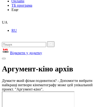
Онлайн
ТБ програма
Еще
UA
RU
Відкрити у додатку
Аргумент-кіно архів
Думаєте який фільм подивитися? - Допомогти вибрати
найкращі витвори кінематографу може цей унікальний
проект. "Аргумент-кіно".