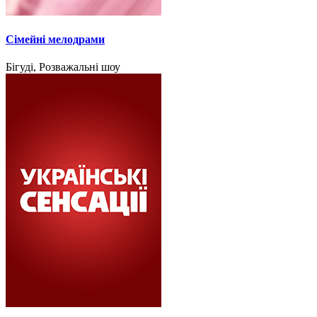
Сімейні мелодрами
Бігуді, Розважальні шоу