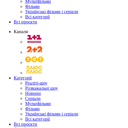
Мультфільми
Фільми
Українські фільми і серіали
Всі категорії
Всі проєкти
Канали
Категорії
Реаліті-шоу
Розважальні шоу
Новини
Серіали
Мультфільми
Фільми
Українські фільми і серіали
Всі категорії
Всі проєкти